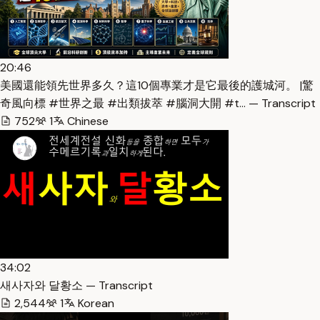
20:46
美國還能領先世界多久？這10個專業才是它最後的護城河。 |驚
奇風向標 #世界之最 #出類拔萃 #腦洞大開 #t… — Transcript
752
1
Chinese
34:02
새사자와 달황소 — Transcript
2,544
1
Korean