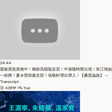
34:44
梁振英批英無中！稱扮高檔疑反習！中港隨時禁出境！朱江瑋如
一拆牌！夏令營與黨支部！張敬軒彈出彈入！【桑普論政】 —
Transcript
438
1
Yue