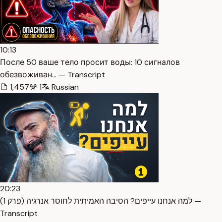
10:13
После 50 ваше тело просит воды: 10 сигналов
обезвоживан… — Transcript
1,457
1
Russian
20:23
למה אנחנו עייפים? הסיבה האמיתית לחוסר אנרגיה (פרק 1) —
Transcript