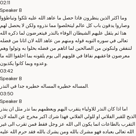
02:11
Speaker B
وما اكثر الذين ينظرون فاذا حصل ما عاهد الله عليه تلكوا وتباطؤوا
وصاروا يدقون باب كل عالم ليتخلصوا مما نذروه ولكن لا يحصل لهم
هذا ثم يثقل عليهم الشيطان الوفاء بالنذر فيتعرضون لما ذكره الله
تعالى في سوره التوبه قوله ومنهم من عاهد الله لان اتانا من فضله
لننفقن ولنكونن من الصالحين لما اتاهم من فضله بخلوا به وتولوا وهم
معرضون فاعقبهم نفاقا في قلوبهم الى يوم يلقونه بما اخلفوا الله ما
وعدوه وبما كانوا يكذبون.
03:42
Speaker B
المساله خطيره المساله خطيره جدا في النذر.
03:50
Speaker B
اما اذا كان النذر للاولياء يتقرب اليهم ويعظمهم بما نذر مثل ان ينذر
الذبح للقبر الفلاني او للولي الفلاني فهذا شرك اكبر مخرج عن المله لان
التقرب بالطاعات انما يكون الى الله عز وجل فقط فمن تقرب الى غير
الله تعالى بعباده فهو مشرك بالله ومن يشرك بالله فقد حرم الله عليه