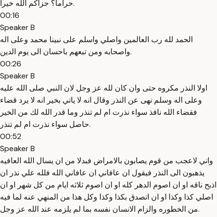
حراما؟ جزاكم الله خيرا.
00:16
Speaker B
الحمد لله رب العالمين واصلي واسلم على نبينا محمد وعلى اله
واصحابه ومن تبعهم باحسان الى يوم الدين.
00:26
Speaker B
اولا النذر مكروه حتى وان كان لله عز وجل لان النبي صلى الله عليه
وعلى اله وسلم نهى عن النذر وقال انه لا ياتي بخير انه لا يرد قضاء
فقضاء الله نافذ سواء نذرت ام لم تنذر وما قدر الله لك من الخير
حاصل سواء نذرت ام لم تنذر.
00:52
Speaker B
واني لاعجب من قوم يصابون بالامراض فبدلا من ان يسال الله العافيه
يذهبون الى النذر فيقول ان عافاني ان عافاني الله فلله علي نذر ان
اذبح ناقه او ان اصوم الدهر كله او ان اصوم ثلاثه ايام من كل شهر او ان
اصلي كذا وكذا او ان اتصدق بكذا وكذا وكل هذا من المنهي عنه لما فيه
من الخطوره والزام الانسان نفسه بما لم يلزمه عند الله عز وجل.