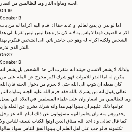
الجنه وماواه النار وما للظالمين من انصار.
04:19
Speaker B
اما لو نذر ان يذبح لعالم او عابد حقا اذا قدم اليه اكراما له من باب
اكرام الضيف فهذا لا باس به لانه لان نذره هذا ليس ليس تقربا الى هذا
الشخص ولكنه اكرام له وهو حي حاضر ياتي الى الشخص فيكرم بهذا
النذر الذي نذره.
05:37
Speaker B
ولذلك لا يشعر الانسان حينئذ انه متقرب الى هذا الشخص بل يشعر انه
مكرم له اما النذر للاموات فهو شرك اكبر مخرج عن المله على من
كان يفعله ان يتوب الى الله حتى لا يحرم من دخول الجنه فان الله
تعالى يقول انه من يشرك بالله فقد حرم الله عليه الجنه وماواه النار
وما للظالمين من انصار وان على علماء المسلمين في البلاد التي يفعل
عوامها ذلك عليهم ان يبينوا لهم هذا وانه شرك مخرج عن المله وان
يحذروهم منه وان يعلموا انهم مسؤولون عن ذلك امام الله عز وجل
كما قال تعالى واذ اخذ الله ميثاق الذين اوتوا الكتاب لتبيننه للناس ولا
تكتمونه فالواجب على اهل العلم ان يبينوا الحق للناس سواء سالوا