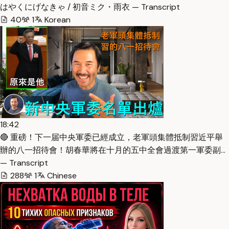
はやくにげなきゃ / 初音ミク・雨衣 — Transcript
40
1
Korean
18:42
🔴 重磅！下一届中央軍委已經成立，老軍頭集體抵制習近平舉
辦的八一招待會！胡春華將在十月的五中全會過渡第一軍委副…
— Transcript
288
1
Chinese