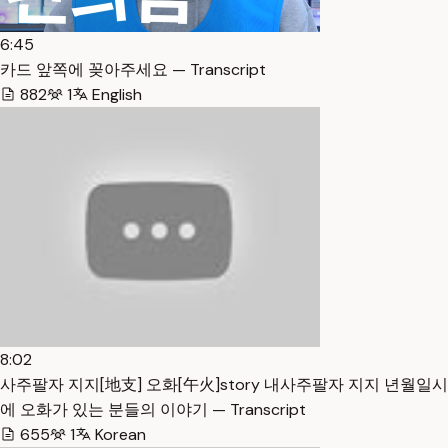
6:45
카드 앞쪽에 꽂아주세요 — Transcript
882
1
English
8:02
사주팔자 지지[地支] 오화[午火]story 내사주팔자 지지 년월일시
에 오화가 있는 분들의 이야기 — Transcript
655
1
Korean