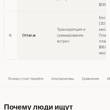
$139/
Беспл
(30 м
Транскрипция и
месяц
6
Otter.ai
суммирование
Плат
встреч
планы
$16.99
месяц
Почему стоит перейти
Альтернативы
Сравнение
М
Почему люди ищут