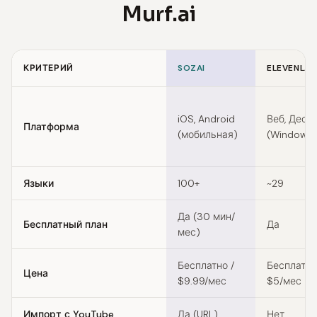
Murf.ai
КРИТЕРИЙ
SOZAI
ELEVENLAB
Feature comparison of Murf.ai alternatives
iOS, Android
Веб, Деск
Платформа
(мобильная)
(Windows
Языки
100+
~29
Да (30 мин/
Бесплатный план
Да
мес)
Бесплатно /
Бесплатно 
Цена
$9.99/мес
$5/мес
Импорт с YouTube
Да (URL)
Нет