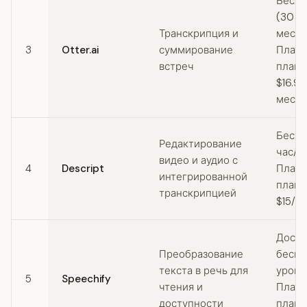
Беспл
(30 м
Транскрипция и
месяц
3
Otter.ai
суммирование
Плат
встреч
планы
$16.99
месяц
Беспл
Редактирование
час/м
видео и аудио с
4
Descript
Плат
интегрированной
планы
транскрипцией
$15/м
Досту
Преобразование
беспл
текста в речь для
урове
5
Speechify
чтения и
Плат
доступности
планы