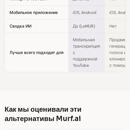
Мобильное приложение
iOS, Android
iOS, Andro
Сводка ИИ
Да (LeMUR)
Нет
Мобильная
Продвину
транскрипция
генерация
Лучше всего подходит для
с
голоса и
поддержкой
клониров
YouTube
с помощь
Как мы оценивали эти
альтернативы Murf.ai