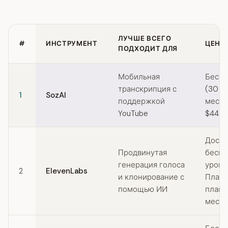
ЛУЧШЕ ВСЕГО
#
ИНСТРУМЕНТ
ЦЕНЫ
ПОДХОДИТ ДЛЯ
Quick comparison of Murf.ai alternatives
Мобильная
Беспл
транскрипция с
(30 м
1
SozAI
поддержкой
мес) /
YouTube
$44.9
Досту
Продвинутая
беспл
генерация голоса
урове
2
ElevenLabs
и клонирование с
Плат
помощью ИИ
планы
месяц