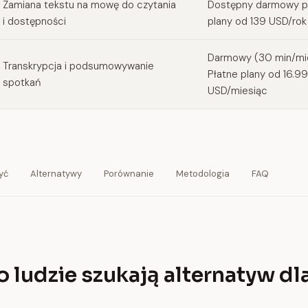
Zamiana tekstu na mowę do czytania
Dostępny darmowy pl
i dostępności
plany od 139 USD/rok
Darmowy (30 min/mie
Transkrypcja i podsumowywanie
Płatne plany od 16.99
spotkań
USD/miesiąc
yć
Alternatywy
Porównanie
Metodologia
FAQ
 ludzie szukają alternatyw dla