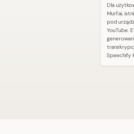
Dla użytko
Murf.ai, is
pod urządz
YouTube. E
generowani
transkrypcj
Speechify 