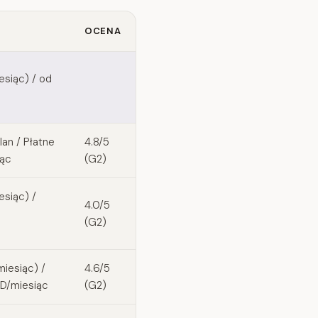
OCENA
siąc) / od
an / Płatne
4.8/5
iąc
(G2)
siąc) /
4.0/5
(G2)
iesiąc) /
4.6/5
SD/miesiąc
(G2)