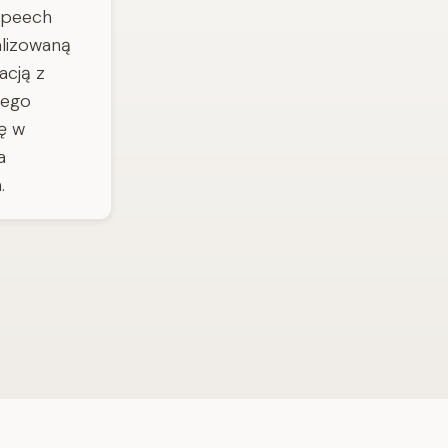
speech
malizowaną
acją z
nego
ę w
a
.