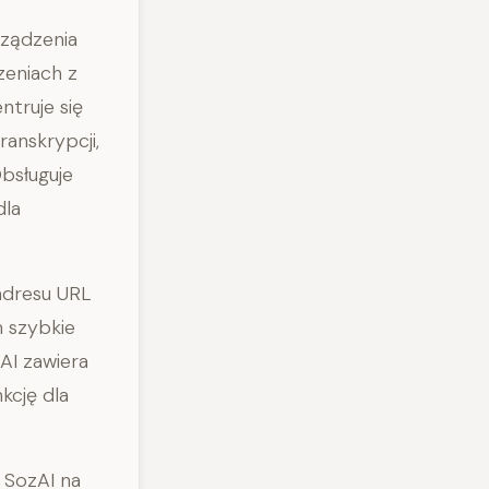
rządzenia
zeniach z
ntruje się
anskrypcji,
Obsługuje
dla
adresu URL
m szybkie
AI zawiera
kcję dla
 SozAI na