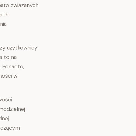
zęsto związanych
łach
ania
órzy użytkownicy
a to na
. Ponadto,
ności w
wości
amodzielnej
dnej
naczącym