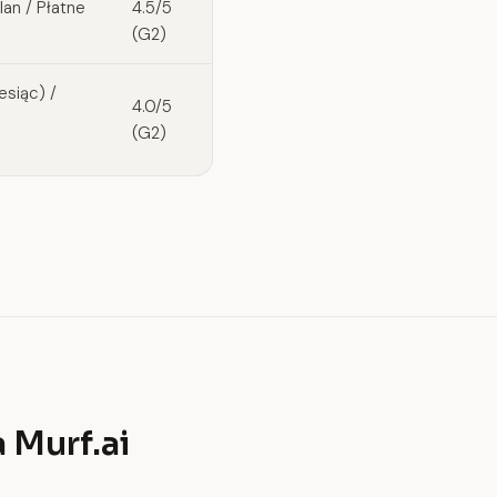
an / Płatne
4.5/5
(G2)
siąc) /
4.0/5
(G2)
 Murf.ai