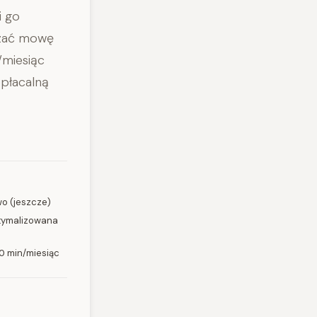
i go
rzać mowę
/miesiąc
opłacalną
wo (jeszcze)
ptymalizowana
0 min/miesiąc