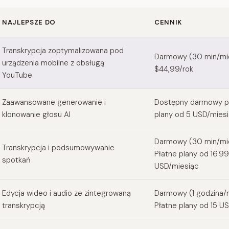
NAJLEPSZE DO
CENNIK
i alternatives
Transkrypcja zoptymalizowana pod
Darmowy (30 min/mie
urządzenia mobilne z obsługą
$44,99/rok
YouTube
Zaawansowane generowanie i
Dostępny darmowy pl
klonowanie głosu AI
plany od 5 USD/mies
Darmowy (30 min/mie
Transkrypcja i podsumowywanie
Płatne plany od 16.99
spotkań
USD/miesiąc
Edycja wideo i audio ze zintegrowaną
Darmowy (1 godzina/m
transkrypcją
Płatne plany od 15 U