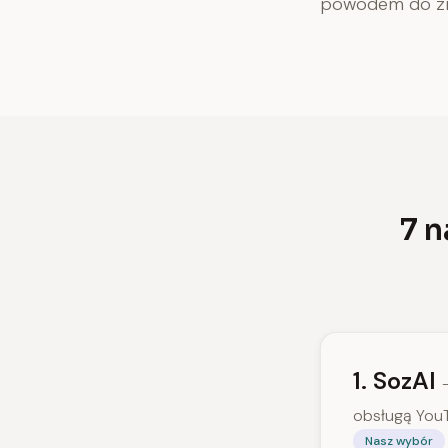
powodem do zm
7 n
1. SozAI
obsługą You
Nasz wybór