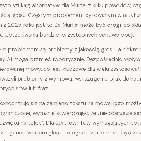
sto szukają alternatyw dla Murf.ai z kilku powodów, c
akością głosu. Częstym problemem cytowanym w artyku
z 2025 roku jest to, że Murf.ai może być
drogi
, co skł
o poszukiwania bardziej przystępnych cenowo opcji.
cym problemem są
problemy z jakością głosu
, a niekt
łosy AI mogą brzmieć robotycznie. Bezpośrednio wpływ
erowanej mowy, co jest kluczowe dla wielu zastosowań
uważyli
problemy z wymową
, wskazując na brak dokład
tórych słów lub fraz.
 koncentruje się na zamianie tekstu na mowę, jego możli
 ograniczone, wyraźnie stwierdzając, że „nie obsługuje s
 dźwięku na tekst”. Dla użytkowników wymagających soli
raz z generowaniem głosu, to ograniczenie może być z