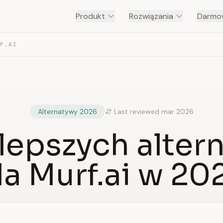
Produkt
Rozwiązania
Darmow
RF.AI
Alternatywy 2026
Last reviewed mar 2026
jlepszych alter
la Murf.ai w 20