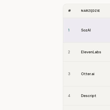
#
NARZĘDZIE
Quick comparison of Murf.a
1
SozAI
2
ElevenLabs
3
Otter.ai
4
Descript