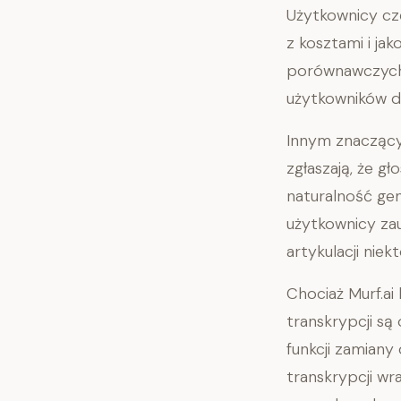
Użytkownicy czę
z kosztami i j
porównawczych 
użytkowników d
Innym znaczą
zgłaszają, że g
naturalność gen
użytkownicy za
artykulacji niek
Chociaż Murf.ai
transkrypcji są
funkcji zamiany
transkrypcji w