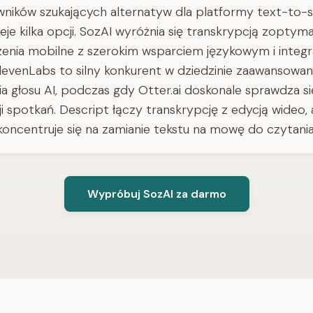
wników szukających alternatyw dla platformy text-to-
tnieje kilka opcji. SozAI wyróżnia się transkrypcją zopty
enia mobilne z szerokim wsparciem językowym i integr
levenLabs to silny konkurent w dziedzinie zaawansowa
a głosu AI, podczas gdy Otter.ai doskonale sprawdza si
i spotkań. Descript łączy transkrypcję z edycją wideo, 
koncentruje się na zamianie tekstu na mowę do czytania
Wypróbuj SozAI za darmo