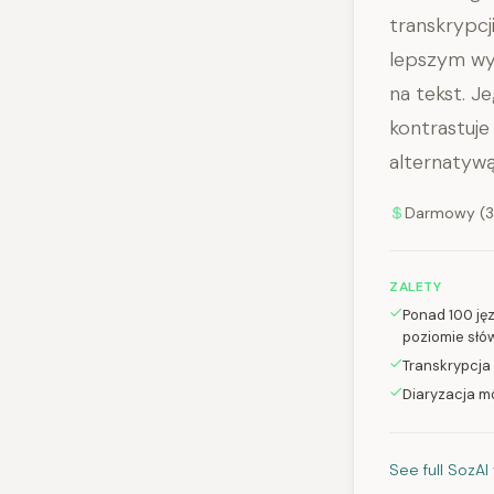
transkrypcj
lepszym wy
na tekst. J
kontrastuje
alternatywą
Darmowy (30
ZALETY
Ponad 100 ję
poziomie słó
Transkrypcja
Diaryzacja m
See full SozAI