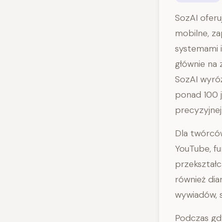
SozAI oferu
mobilne, za
systemami i
głównie na 
SozAI wyróż
ponad 100 j
precyzyjnej 
Dla twórców
YouTube, fu
przekształc
również dia
wywiadów, s
Podczas gdy