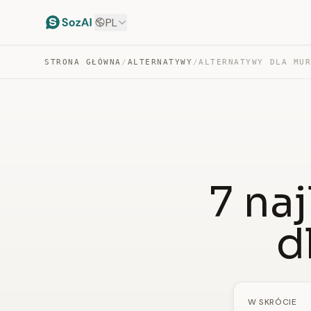
PL
STRONA GŁÓWNA
/
ALTERNATYWY
/
ALTERNATYWY DLA MU
7 na
d
W SKRÓCIE