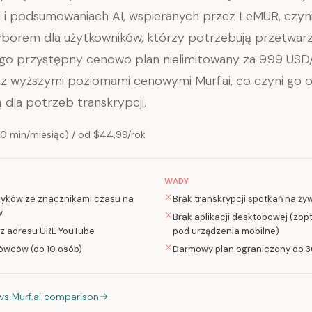
i i podsumowaniach AI, wspieranych przez LeMUR, czyn
borem dla użytkowników, którzy potrzebują przetwa
ego przystępny cenowo plan nielimitowany za 9.99 USD
 z wyższymi poziomami cenowymi Murf.ai, co czyni go 
 dla potrzeb transkrypcji.
 min/miesiąc) / od $44,99/rok
WADY
zyków ze znacznikami czasu na
Brak transkrypcji spotkań na ży
w
Brak aplikacji desktopowej (zo
 z adresu URL YouTube
pod urządzenia mobilne)
ówców (do 10 osób)
Darmowy plan ograniczony do 3
 vs Murf.ai comparison