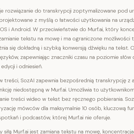
je rozwiązanie do transkrypcji zoptymalizowane pod u
projektowane z myślą o łatwości użytkowania na urząd
OS i Android. W przeciwieństwie do Murf.ai, który konce
zamianie tekstu na mowę i ma ograniczone możliwości tr
nia się dokładną i szybką konwersją dźwięku na tekst. 
ęzyków, zapewniając znaczniki czasu na poziomie słów 
edycji i odniesień.
 treści, SozAI zapewnia bezpośrednią transkrypcję z 
nkcję niedostępną w Murf.ai. Umożliwia to użytkowniko
anie treści wideo w tekst bez ręcznego pobierania. Soz
ryzację mówców dla maksymalnie 10 osób, kluczową fun
potkań i podcastów, której Murf.ai nie oferuje.
 siłą Murf.ai jest zamiana tekstu na mowę, koncentracja