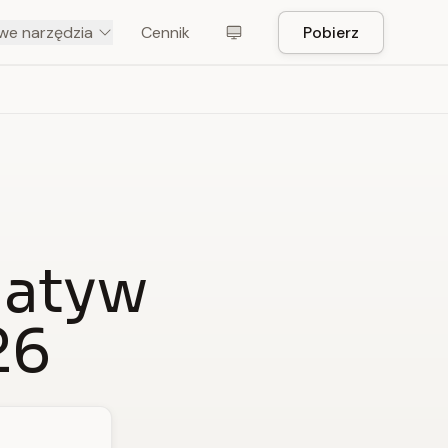
e narzędzia
Cennik
Pobierz
natyw
26