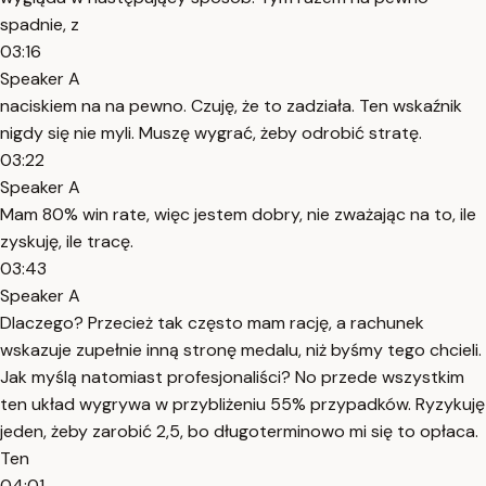
spadnie, z
03:16
Speaker A
naciskiem na na pewno. Czuję, że to zadziała. Ten wskaźnik
nigdy się nie myli. Muszę wygrać, żeby odrobić stratę.
03:22
Speaker A
Mam 80% win rate, więc jestem dobry, nie zważając na to, ile
zyskuję, ile tracę.
03:43
Speaker A
Dlaczego? Przecież tak często mam rację, a rachunek
wskazuje zupełnie inną stronę medalu, niż byśmy tego chcieli.
Jak myślą natomiast profesjonaliści? No przede wszystkim
ten układ wygrywa w przybliżeniu 55% przypadków. Ryzykuję
jeden, żeby zarobić 2,5, bo długoterminowo mi się to opłaca.
Ten
04:01