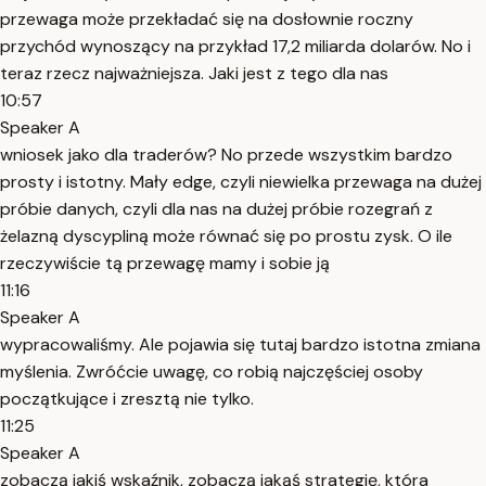
przewaga może przekładać się na dosłownie roczny
przychód wynoszący na przykład 17,2 miliarda dolarów. No i
teraz rzecz najważniejsza. Jaki jest z tego dla nas
10:57
Speaker A
wniosek jako dla traderów? No przede wszystkim bardzo
prosty i istotny. Mały edge, czyli niewielka przewaga na dużej
próbie danych, czyli dla nas na dużej próbie rozegrań z
żelazną dyscypliną może równać się po prostu zysk. O ile
rzeczywiście tą przewagę mamy i sobie ją
11:16
Speaker A
wypracowaliśmy. Ale pojawia się tutaj bardzo istotna zmiana
myślenia. Zwróćcie uwagę, co robią najczęściej osoby
początkujące i zresztą nie tylko.
11:25
Speaker A
zobaczą jakiś wskaźnik, zobaczą jakąś strategię, która