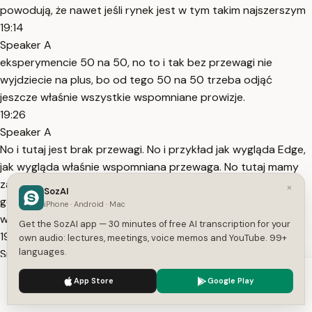
powodują, że nawet jeśli rynek jest w tym takim najszerszym
19:14
Speaker A
eksperymencie 50 na 50, no to i tak bez przewagi nie
wyjdziecie na plus, bo od tego 50 na 50 trzeba odjąć
jeszcze właśnie wszystkie wspomniane prowizje.
19:26
Speaker A
No i tutaj jest brak przewagi. No i przykład jak wygląda Edge,
jak wygląda właśnie wspomniana przewaga. No tutaj mamy
załóżmy sytuację, w której to wygrywamy 30% razy, czyli
×
SozAI
godzimy się z tym, że będziemy się mylić często, ale na
iPhone · Android · Mac
wygranej pozycji zarabiamy okolice 30
Get the SozAI app — 30 minutes of free AI transcription for your
19:43
own audio: lectures, meetings, voice memos and YouTube. 99+
languages.
Speaker A
właśnie złoty, a średnio 30 zł, a w tym momencie nasza
We use cookies to enhance your experience.
Privacy Policy
App Store
Google Play
średnia strata wynosi 10 zł. wtedy ponownie mamy sytuację,
Accept
Settings
w której w dużym skrócie 2 zł średnio zarabiamy na trade,