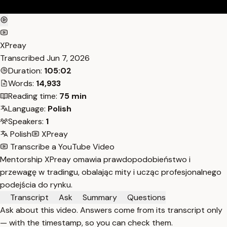
XPreay
Transcribed
Jun 7, 2026
Duration:
105:02
Words:
14,933
Reading time:
75 min
Language:
Polish
Speakers:
1
Polish
XPreay
Transcribe a YouTube Video
Mentorship XPreay omawia prawdopodobieństwo i
przewagę w tradingu, obalając mity i ucząc profesjonalnego
podejścia do rynku.
Transcript
Ask
Summary
Questions
Ask about this video. Answers come from its transcript only
— with the timestamp, so you can check them.