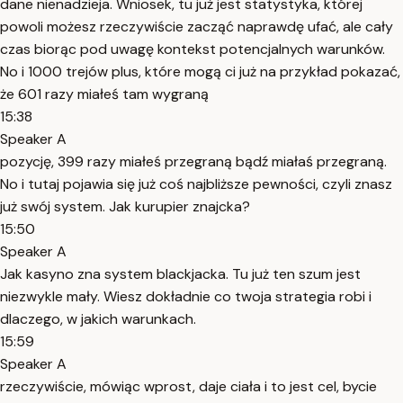
dane nienadzieja. Wniosek, tu już jest statystyka, której
powoli możesz rzeczywiście zacząć naprawdę ufać, ale cały
czas biorąc pod uwagę kontekst potencjalnych warunków.
No i 1000 trejów plus, które mogą ci już na przykład pokazać,
że 601 razy miałeś tam wygraną
15:38
Speaker A
pozycję, 399 razy miałeś przegraną bądź miałaś przegraną.
No i tutaj pojawia się już coś najbliższe pewności, czyli znasz
już swój system. Jak kurupier znajcka?
15:50
Speaker A
Jak kasyno zna system blackjacka. Tu już ten szum jest
niezwykle mały. Wiesz dokładnie co twoja strategia robi i
dlaczego, w jakich warunkach.
15:59
Speaker A
rzeczywiście, mówiąc wprost, daje ciała i to jest cel, bycie