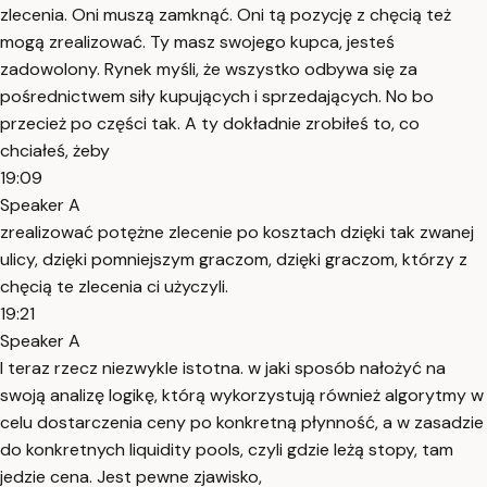
zlecenia. Oni muszą zamknąć. Oni tą pozycję z chęcią też
mogą zrealizować. Ty masz swojego kupca, jesteś
zadowolony. Rynek myśli, że wszystko odbywa się za
pośrednictwem siły kupujących i sprzedających. No bo
przecież po części tak. A ty dokładnie zrobiłeś to, co
chciałeś, żeby
19:09
Speaker A
zrealizować potężne zlecenie po kosztach dzięki tak zwanej
ulicy, dzięki pomniejszym graczom, dzięki graczom, którzy z
chęcią te zlecenia ci użyczyli.
19:21
Speaker A
I teraz rzecz niezwykle istotna. w jaki sposób nałożyć na
swoją analizę logikę, którą wykorzystują również algorytmy w
celu dostarczenia ceny po konkretną płynność, a w zasadzie
do konkretnych liquidity pools, czyli gdzie leżą stopy, tam
jedzie cena. Jest pewne zjawisko,