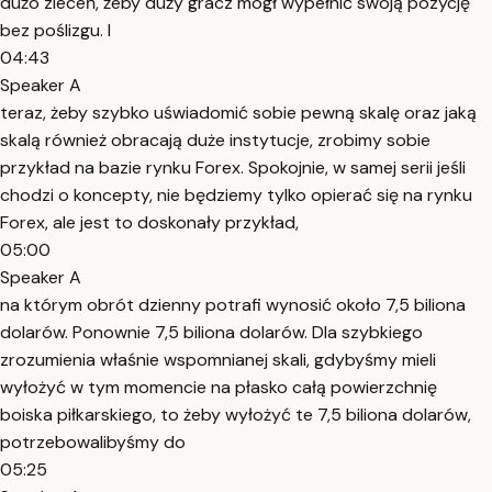
dużo zleceń, żeby duży gracz mógł wypełnić swoją pozycję
bez poślizgu. I
04:43
Speaker A
teraz, żeby szybko uświadomić sobie pewną skalę oraz jaką
skalą również obracają duże instytucje, zrobimy sobie
przykład na bazie rynku Forex. Spokojnie, w samej serii jeśli
chodzi o koncepty, nie będziemy tylko opierać się na rynku
Forex, ale jest to doskonały przykład,
05:00
Speaker A
na którym obrót dzienny potrafi wynosić około 7,5 biliona
dolarów. Ponownie 7,5 biliona dolarów. Dla szybkiego
zrozumienia właśnie wspomnianej skali, gdybyśmy mieli
wyłożyć w tym momencie na płasko całą powierzchnię
boiska piłkarskiego, to żeby wyłożyć te 7,5 biliona dolarów,
potrzebowalibyśmy do
05:25