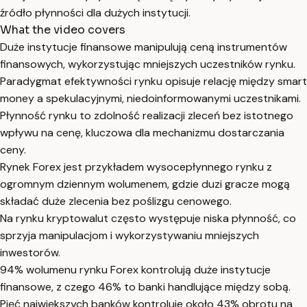
źródło płynności dla dużych instytucji.
What the video covers
Duże instytucje finansowe manipulują ceną instrumentów
finansowych, wykorzystując mniejszych uczestników rynku.
Paradygmat efektywności rynku opisuje relację między smart
money a spekulacyjnymi, niedoinformowanymi uczestnikami.
Płynność rynku to zdolność realizacji zleceń bez istotnego
wpływu na cenę, kluczowa dla mechanizmu dostarczania
ceny.
Rynek Forex jest przykładem wysocepłynnego rynku z
ogromnym dziennym wolumenem, gdzie duzi gracze mogą
składać duże zlecenia bez poślizgu cenowego.
Na rynku kryptowalut często występuje niska płynność, co
sprzyja manipulacjom i wykorzystywaniu mniejszych
inwestorów.
94% wolumenu rynku Forex kontrolują duże instytucje
finansowe, z czego 46% to banki handlujące między sobą.
Pięć największych banków kontroluje około 43% obrotu na