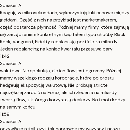
Speaker A
Reagują w mikrosekundach, wykorzystują luki cenowe między
giełdami. Część z nich na przykład jest marketmakerem,
część dostarcza płynność. Później mamy firmy, które zajmują
się zarządzaniem konkretnym kapitałem typu choćby Black
Rock, Vanguard, Fidelity rebalansują portfele za miliardy.
Jeden rebalancing na koniec kwartału przesuwa pary
11:42
Speaker A
walutowe. Nie spekulują, ale ich flow jest ogromny. Później
mamy wszelkiego rodzaju korporacje, które po prostu
hedgeują ekspozycję walutową. Nie próbują stricte
najczęściej zarobić na Forex, ale ich zlecenia na miliardy
tworzą flow, z którego korzystają dealerzy. No i moi drodzy
na samym końcu
11:59
Speaker A
oczywiście retail, czyli tak naprawdę my wszyscy i nasze