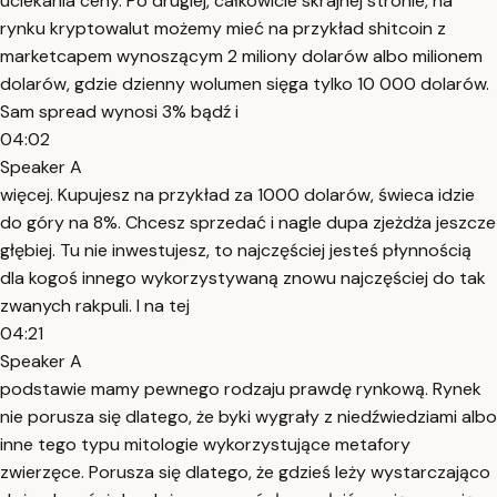
uciekania ceny. Po drugiej, całkowicie skrajnej stronie, na
rynku kryptowalut możemy mieć na przykład shitcoin z
marketcapem wynoszącym 2 miliony dolarów albo milionem
dolarów, gdzie dzienny wolumen sięga tylko 10 000 dolarów.
Sam spread wynosi 3% bądź i
04:02
Speaker A
więcej. Kupujesz na przykład za 1000 dolarów, świeca idzie
do góry na 8%. Chcesz sprzedać i nagle dupa zjeżdża jeszcze
głębiej. Tu nie inwestujesz, to najczęściej jesteś płynnością
dla kogoś innego wykorzystywaną znowu najczęściej do tak
zwanych rakpuli. I na tej
04:21
Speaker A
podstawie mamy pewnego rodzaju prawdę rynkową. Rynek
nie porusza się dlatego, że byki wygrały z niedźwiedziami albo
inne tego typu mitologie wykorzystujące metafory
zwierzęce. Porusza się dlatego, że gdzieś leży wystarczająco