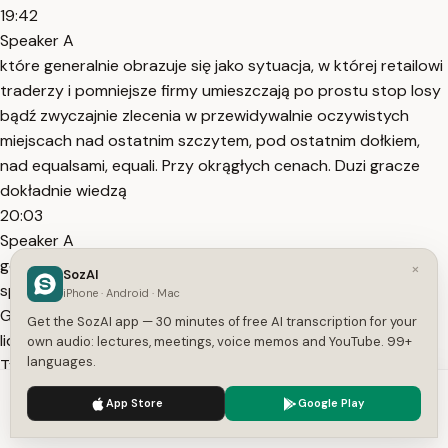
19:42
Speaker A
które generalnie obrazuje się jako sytuacja, w której retailowi
traderzy i pomniejsze firmy umieszczają po prostu stop losy
bądź zwyczajnie zlecenia w przewidywalnie oczywistych
miejscach nad ostatnim szczytem, pod ostatnim dołkiem,
nad equalsami, equali. Przy okrągłych cenach. Duzi gracze
dokładnie wiedzą
20:03
Speaker A
gdzie one są i kierują cenę właśnie tam. To nie teoria
×
SozAI
spiskowa, to po prostu fakt, bo tam jest płynność.
iPhone · Android · Mac
Generalnie mamy dwa typy płynności. Po pierwsze Bside
Get the SozAI app — 30 minutes of free AI transcription for your
liquidity, które znajduje się powyżej konkretnych szczytów.
own audio: lectures, meetings, voice memos and YouTube. 99+
languages.
Typowe miejsca wystąpienia Bside Liquidity to
20:21
We use cookies to enhance your experience.
Privacy Policy
App Store
Google Play
Speaker A
Accept
Settings
na przykład szczyty z zeszłych dni, szczyt z zeszłego