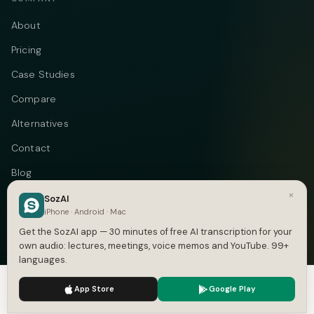
About
Pricing
Case Studies
Compare
Alternatives
Contact
Blog
×
Privacy
SozAI
iPhone · Android · Mac
Terms
Get the SozAI app — 30 minutes of free AI transcription for your
own audio: lectures, meetings, voice memos and YouTube. 99+
languages.
We use cookies to enhance your experience.
Privacy Policy
Telegram
Instagram
© 2026 Vastflow. All rights reserved.
App Store
Google Play
Accept
Settings