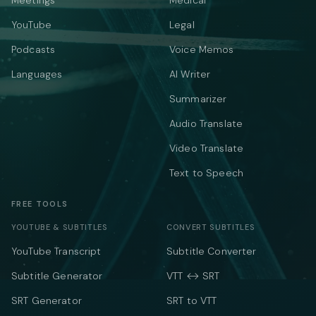
Meetings
Medical
YouTube
Legal
Podcasts
Voice Memos
Languages
AI Writer
Summarizer
Audio Translate
Video Translate
Text to Speech
FREE TOOLS
YOUTUBE & SUBTITLES
CONVERT SUBTITLES
YouTube Transcript
Subtitle Converter
Subtitle Generator
VTT ↔ SRT
SRT Generator
SRT to VTT