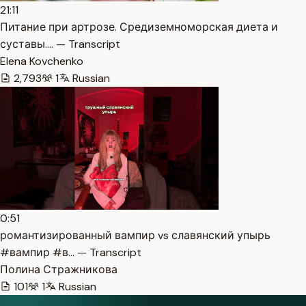
21:11
Питание при артрозе. Средиземноморская диета и
суставы.… — Transcript
Elena Kovchenko
2,793
1
Russian
0:51
романтизированный вампир vs славянский упырь
#вампир #в… — Transcript
Полина Стражникова
101
1
Russian