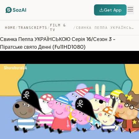
Get App
FILM &
HOME
/
TRANSCRIPTS
/
/
СВИНКА ПЕППА УКРАЇНСЬКОЮ СЕРІЯ 16/СЕЗОН 3 – ПІРАТСЬКЕ С… — TRANSCRIPT
TV
Свинка Пеппа УКРАЇНСЬКОЮ Серія 16/Сезон 3 -
Піратське свято Денні (FullHD1080)