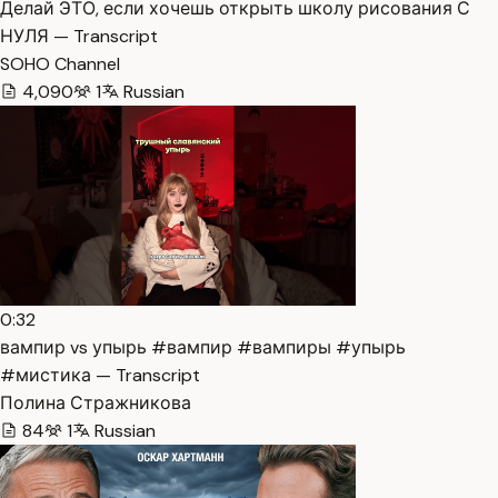
Делай ЭТО, если хочешь открыть школу рисования С
НУЛЯ — Transcript
SOHO Channel
4,090
1
Russian
0:32
вампир vs упырь #вампир #вампиры #упырь
#мистика — Transcript
Полина Стражникова
84
1
Russian