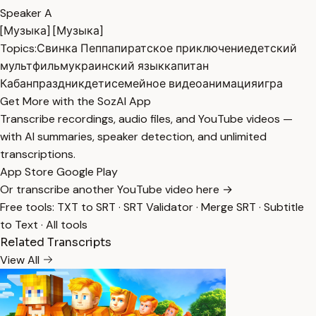
Speaker A
[Музыка] [Музыка]
Topics:
Свинка Пеппа
пиратское приключение
детский
мультфильм
украинский язык
капитан
Кабан
праздник
дети
семейное видео
анимация
игра
Get More with the SozAI App
Transcribe recordings, audio files, and YouTube videos —
with AI summaries, speaker detection, and unlimited
transcriptions.
App Store
Google Play
Or transcribe another YouTube video here →
Free tools:
TXT to SRT
·
SRT Validator
·
Merge SRT
·
Subtitle
to Text
·
All tools
Related Transcripts
View All