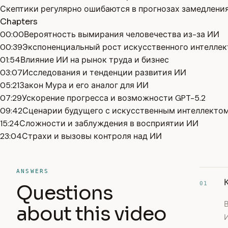
Скептики регулярно ошибаются в прогнозах замедления
Chapters
00:00
Вероятность вымирания человечества из-за ИИ
00:39
Экспоненциальный рост искусственного интеллек
01:54
Влияние ИИ на рынок труда и бизнес
03:07
Исследования и тенденции развития ИИ
05:21
Закон Мура и его аналог для ИИ
07:29
Ускорение прогресса и возможности GPT-5.2
09:42
Сценарии будущего с искусственным интеллекто
15:24
Сложности и заблуждения в восприятии ИИ
23:04
Страхи и вызовы контроля над ИИ
ANSWERS
01
Questions
about this video
И