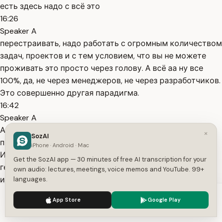
есть здесь надо с всё это
16:26
Speaker A
перестраивать, надо работать с огромным количеством
задач, проектов и с тем условием, что вы не можете
проживать это просто через голову. А всё аа ну все
100%, да, не через менеджеров, не через разработчиков.
Это совершенно другая парадигма.
16:42
Speaker A
А винет, получается, что как будто бы мы этот
×
SozAI
пирамиду переворачиваем с головы на на ноги, да?
iPhone · Android · Mac
Изначально у нас решение долго-долго
Get the SozAI app — 30 minutes of free AI transcription for your
генерировалось, а потом ещё дольше мы это решение
own audio: lectures, meetings, voice memos and YouTube. 99+
имплементировали.
languages.
16:56
We use cookies to enhance your experience.
Privacy Policy
App Store
Google Play
Speaker A
Accept
Settings
Ну, написать код, потестировать, задеплоить, потом