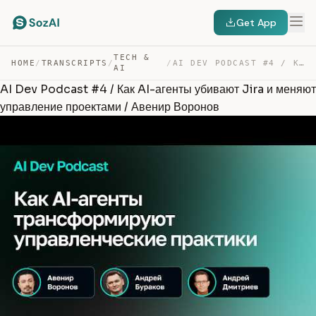
Get App
TECH &
HOME
/
TRANSCRIPTS
/
/
AI DEV PODCAST #4 / КАК AI-АГЕНТЫ УБИВАЮТ JIRA И МЕНЯЮТ… — TRANSCRIPT
AI
AI Dev Podcast #4 / Как AI-агенты убивают Jira и меняют
управление проектами / Авенир Воронов