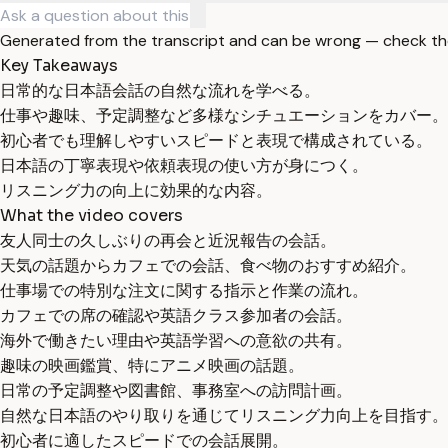
Generated from the transcript and can be wrong — check th
Key Takeaways
日常的な日本語会話の自然な流れを学べる。
仕事や趣味、予定調整など多様なシチュエーションをカバー。
初心者でも理解しやすいスピードと表現で構成されている。
日本語の丁寧表現や依頼表現の使い方が身につく。
リスニング力の向上に効果的な内容。
What the video covers
友人同士の久しぶりの再会と近況報告の会話。
天気の話題からカフェでの会話、食べ物のおすすめ紹介。
仕事場での特別な注文に関する指示と作業の流れ。
カフェでの席の確認や英語クラス参加者の会話。
海外で働きたい理由や英語学習への意欲の共有。
趣味の映画鑑賞、特にアニメ映画の話題。
日常の予定調整や図書館、事務室への訪問計画。
自然な日本語のやり取りを通じてリスニング力向上を目指す。
初心者に適したスピードでの会話展開。