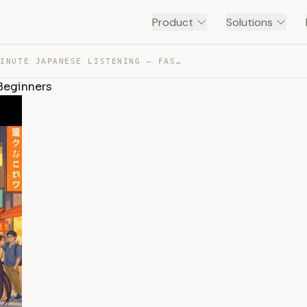
Product
Solutions
DAILY 30-MINUTE JAPANESE LISTENING – FAST RESULTS FOR B… — TRANSCRIPT
 Beginners