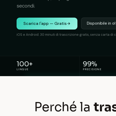
secondi.
Scarica l'app — Gratis
Disponibile in o
iOS e Android. 30 minuti di trascrizione gratis, senza carta di c
100+
99%
LINGUE
PRECISIONE
Perché la
tra