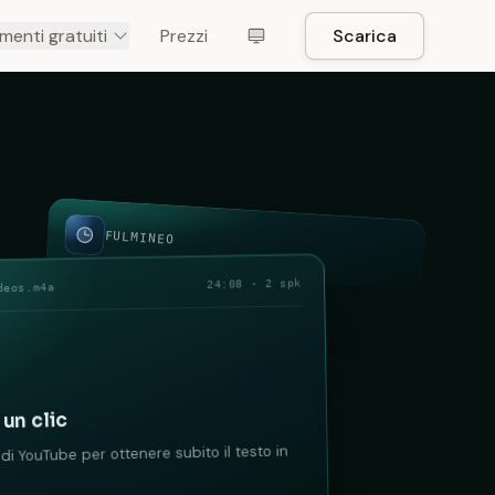
menti gratuiti
Prezzi
Scarica
FULMINEO
24:08 · 2 spk
deos.m4a
 un clic
di YouTube per ottenere subito il testo in