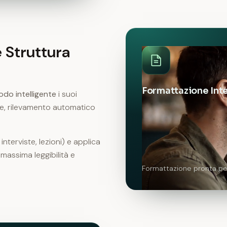
e Struttura
Formattazione Inte
odo intelligente
i suoi
te, rilevamento automatico
.
interviste, lezioni) e applica
 massima leggibilità e
Formattazione pronta per