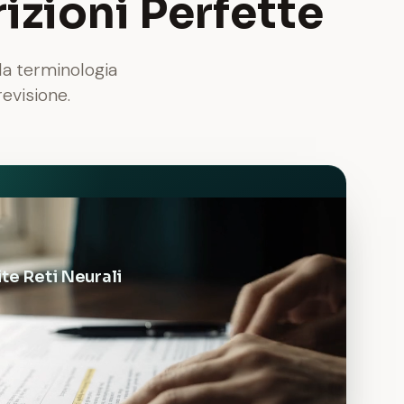
izioni Perfette
la terminologia
evisione.
te Reti Neurali