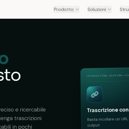
Prodotto
Soluzioni
Stru
o
sto
transcribe-youtube-vi
eciso e ricercabile
Trascrizione con
tenga trascrizioni
Basta incollare un URL 
output
abili in pochi