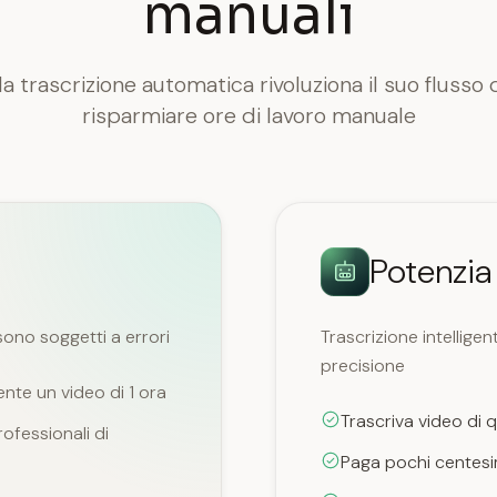
manuali
 trascrizione automatica rivoluziona il suo flusso di
risparmiare ore di lavoro manuale
Potenzia 
sono soggetti a errori
Trascrizione intellig
precisione
nte un video di 1 ora
Trascriva video di q
rofessionali di
Paga pochi centesim