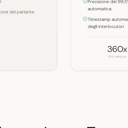
e
Precisione del 99,
automatica
one del parlante
Timestamp automatic
degli interlocutori
360x
Più veloce