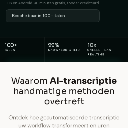
iOS en Android. 30 minuten gratis, zonder creditcard.
Beschikbaar in 100+ talen
100+
99%
10x
TALEN
NAUWKEURIGHEID
SNELLER DAN
REALTIME
Waarom
AI-transcriptie
handmatige methoden
overtreft
Ontdek hoe geautomatiseerde transcriptie
uw workflow transformeert en uren