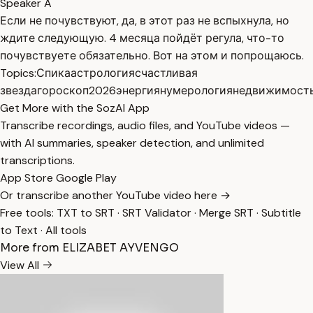
Speaker A
Если не почувствуют, да, в этот раз не вспыхнула, но
ждите следующую. 4 месяца пойдёт регула, что-то
почувствуете обязательно. Вот на этом и попрощаюсь.
Topics:
Спика
астрология
счастливая
звезда
гороскоп
2026
энергия
нумерология
недвижимост
Get More with the SozAI App
Transcribe recordings, audio files, and YouTube videos —
with AI summaries, speaker detection, and unlimited
transcriptions.
App Store
Google Play
Or transcribe another YouTube video here →
Free tools:
TXT to SRT
·
SRT Validator
·
Merge SRT
·
Subtitle
to Text
·
All tools
More from ELIZABET AYVENGO
View All