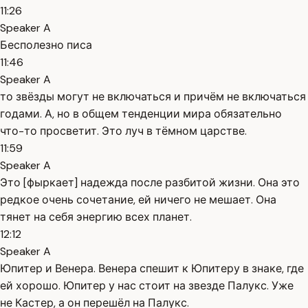
11:26
Speaker A
Бесполезно писа
11:46
Speaker A
то звёзды могут не включаться и причём не включаться
годами. А, но в общем тенденции мира обязательно
что-то просветит. Это луч в тёмном царстве.
11:59
Speaker A
Это [фыркает] надежда после разбитой жизни. Она это
редкое очень сочетание, ей ничего не мешает. Она
тянет на себя энергию всех планет.
12:12
Speaker A
Юпитер и Венера. Венера спешит к Юпитеру в знаке, где
ей хорошо. Юпитер у нас стоит на звезде Палукс. Уже
не Кастер, а он перешёл на Палукс.