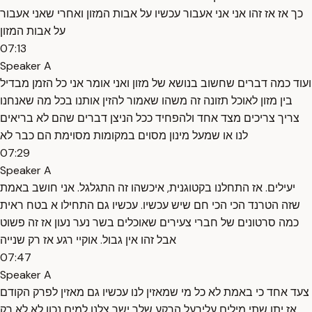
כך אז אז זהו אני אני אעבור עכשיו על אבות המזון ואחרי שאני אעבור
על אבות המזון
07:13
Speaker A
ועוד כמה דברים שחשוב בנושא של מזון ואני אומר אני כל הזמן מבדיל
בין מזון לאוכל תזונה זה משהו שאמור להזין אותנו בכל מה שאנחנו
צריך צריכים מצד אחד ולהפחיד ככל הניצן דברים שהם לא בריאים
לנו או שמעל מינון מסוים במקומות מסוימת הם כבר לא
07:29
Speaker A
יעילים. אז התחלנו בקטוגנית, איכשהו זה התגלגל. אני חושב באמת
שזה הטרנד הכי הכי חם שיש עכשיו. עכשיו גם התחילו א בטח ראית
כמה סרטונים של חברי צעירים שאוכלים בשר נער נעון אז זה פשוט
אבל זהו אין גבול. אוקיי רגע אז רק שנייה
07:47
Speaker A
צעד אחד כי באמת לא כל מי שמאזין לנו עכשיו גם מאזין לפרק הקודם
אז יתן שתי מילים עליךעל הרקע שלך ישר צלנו למים נכון לא לא רק