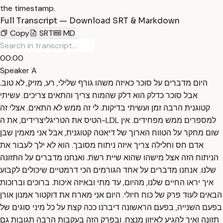
the timestamp.
Full Transcript — Download SRT & Markdown
Copy
SRT
MD
00:00
Speaker A
היום מדברים על סוכר כאיזה משהו גורף שלילי, רע, מזיק, לא טוב.
אבל סוכר כדלק הוא דלק שהמוח צריך והתאים צריכים. עשיתי
קטוגנית הרבה זמן ועשיתי בדיקות. לי זה ממש לא התאים. אצלי זה
הטיס את הטריגליצרידים, את ה-LDL למספרים ממש מפחידים. אין
שום מחקר על הטווח הארוך של דיאטה קטוגנית, אבל אני מאמין שבן
אדם חס וחלילה צריך איזה ניתוח מסובך. הוא לא ילך לעבור את
הניתוח הזה אצל מישהו שהוא שיית רשת. ואנחנו מדברים על התזונה
שלנו. אנחנו מדברים על אחד הגורמים הכי דרמטיים שיכולים לקבוע
איך יראו החיים שלנו, מהיום, עד מתי ובאיזה איכות. ברוכים וברוכות
הבאים לעוד פרק של כוח חיולי. היום אני מארח את דוקטור אמנון אורן
בפעם השנייה, בפעם הראשונה דיברנו ככה קצת על כל מיני סוגים של
תזונה ואיך להגיע לאיזון מנצח. ובפרק הזה בעקבות הרבה תגובות גם