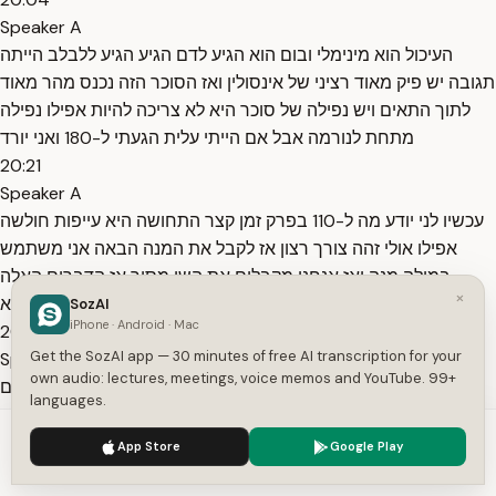
Speaker A
העיכול הוא מינימלי ובום הוא הגיע לדם הגיע הגיע ללבלב הייתה
תגובה יש פיק מאוד רציני של אינסולין ואז הסוכר הזה נכנס מהר מאוד
לתוך התאים ויש נפילה של סוכר היא לא צריכה להיות אפילו נפילה
מתחת לנורמה אבל אם הייתי עלית הגעתי ל-180 ואני יורד
20:21
Speaker A
עכשיו לני יודע מה ל-110 בפרק זמן קצר התחושה היא עייפות חולשה
אפילו אולי זהה צורך רצון אז לקבל את המנה הבאה אני משתמש
במילה מנה ואז אנחנו מקבלים את השן מסור אז הדברים האלה
×
בעצם הפכו להיות משהו שהוא
SozAI
iPhone · Android · Mac
20:38
Get the SozAI app — 30 minutes of free AI transcription for your
Speaker A
own audio: lectures, meetings, voice memos and YouTube. 99+
סמוי בכל המזון שלנו, בכל תעשיית המזון, בכל המזון המעובד. כי אם
languages.
אני גורם לזה שבן אדם כל הזמן ירצה לחוות את חווית העונג דרך
We use cookies to enhance your experience.
Privacy Policy
הדופמין מהסוכר, דרך שילוב טעמים, דרך כל מיני דברים שיושבים
App Store
Google Play
Accept
Settings
אנשים מאוד משכילים מהנדסי ומהנדסות מזון ואומרים אוקיי, היך