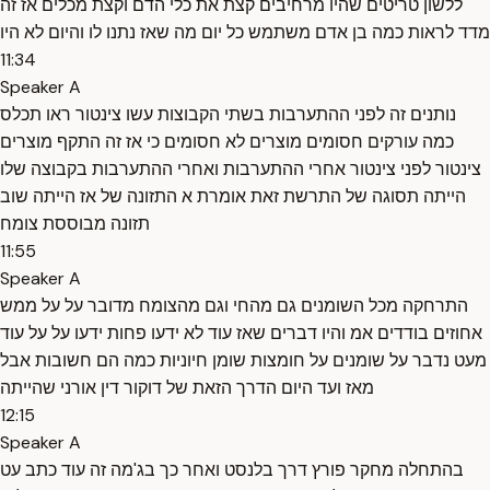
ללשון טריטים שהיו מרחיבים קצת את כלי הדם וקצת מכלים אז זה
מדד לראות כמה בן אדם משתמש כל יום מה שאז נתנו לו והיום לא היו
11:34
Speaker A
נותנים זה לפני ההתערבות בשתי הקבוצות עשו צינטור ראו תכלס
כמה עורקים חסומים מוצרים לא חסומים כי אז זה התקף מוצרים
צינטור לפני צינטור אחרי ההתערבות ואחרי ההתערבות בקבוצה שלו
הייתה תסוגה של התרשת זאת אומרת א התזונה של אז הייתה שוב
תזונה מבוססת צומח
11:55
Speaker A
התרחקה מכל השומנים גם מהחי וגם מהצומח מדובר על על ממש
אחוזים בודדים אמ והיו דברים שאז עוד לא ידעו פחות ידעו על על עוד
מעט נדבר על שומנים על חומצות שומן חיוניות כמה הם חשובות אבל
מאז ועד היום הדרך הזאת של דוקור דין אורני שהייתה
12:15
Speaker A
בהתחלה מחקר פורץ דרך בלנסט ואחר כך בג'מה זה עוד כתב עט