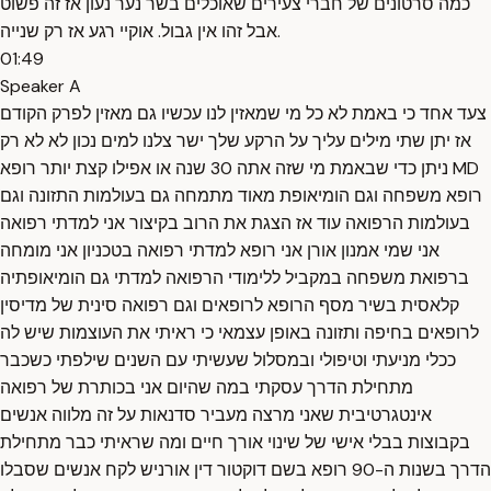
כמה סרטונים של חברי צעירים שאוכלים בשר נער נעון אז זה פשוט
אבל זהו אין גבול. אוקיי רגע אז רק שנייה.
01:49
Speaker A
צעד אחד כי באמת לא כל מי שמאזין לנו עכשיו גם מאזין לפרק הקודם
אז יתן שתי מילים עליך על הרקע שלך ישר צלנו למים נכון לא לא רק
ניתן כדי שבאמת מי שזה אתה 30 שנה או אפילו קצת יותר רופא MD
רופא משפחה וגם הומיאופת מאוד מתמחה גם בעולמות התזונה וגם
בעולמות הרפואה עוד אז הצגת את הרוב בקיצור אני למדתי רפואה
אני שמי אמנון אורן אני רופא למדתי רפואה בטכניון אני מומחה
ברפואת משפחה במקביל ללימודי הרפואה למדתי גם הומיאופתיה
קלאסית בשיר מסף הרופא לרופאים וגם רפואה סינית של מדיסין
לרופאים בחיפה ותזונה באופן עצמאי כי ראיתי את העוצמות שיש לה
ככלי מניעתי וטיפולי ובמסלול שעשיתי עם השנים שילפתי כשכבר
מתחילת הדרך עסקתי במה שהיום אני בכותרת של רפואה
אינטגרטיבית שאני מרצה מעביר סדנאות על זה מלווה אנשים
בקבוצות בבלי אישי של שינוי אורך חיים ומה שראיתי כבר מתחילת
הדרך בשנות ה-90 רופא בשם דוקטור דין אורניש לקח אנשים שסבלו