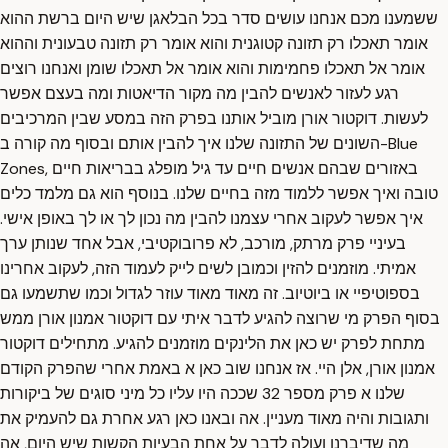
ששמענו מכם אנחנו עושים סדר בכל הבלאגן שיש היום ברשת ההוא
אומר תאכלו רק תזונה קטוגנית והוא אומר רק תזונה טבעונית וההוא
אומר אל תאכלו פחמימות והוא אומר אל תאכלו שומן ואנחנו רוצים
רגע לעזור לאנשים להבין מה מקור הדיאטות ומה בעצם אפשר
לעשות. דוקטור אורן מוביל אותנו בפרק הזה במסע שבין המרכיבים
השונים של התזונה שלנו איך להבין אותם ובסוף מה קורה ב-Blue
Zones, באזורים שבהם אנשים חיים עד גיל מופלג בבריאות חיים
טובה ואיך אפשר ללמוד מזה בחיים שלנו. בנוסף הוא גם מלמד כלים
איך אפשר לעקוב אחרי עצמנו להבין מה נכון לך או לך באופן אישי.
בעיניי פרק מרתק, מורכב, לא פרובוקטיבי, אבל אחד שנותן ערך
אמיתי. מוזמנים להזין וכמובן לשים לייק לעמוד הזה, לעקוב אחרינו
בספוטיפיי או ביוטיוב. זה מאוד מאוד עוזר לגדול וכמו שתשמעו גם
בסוף הפרק מי שרוצה להגיע לדבר איתי עם דוקטור אמנון אורן ממש
מתחת לפרק יש כאן את הלינקים מוזמנים להגיע. מתחילים דוקטור
אמנון אורן, אלן היי. אז אנחנו שוב כאן א באמת אחרי שהפרק הקודם
שלנו א פרק מספר 32 שככה היו עליו כל מיני סוגים של ביקורות
ותגובות והיה מאוד מעניין. אה ובאנו כאן רגע אחרת גם להעמיק את
מה שדיברנו ועולה לדבר על אחת הבעיות הקשות שיש היום, אה