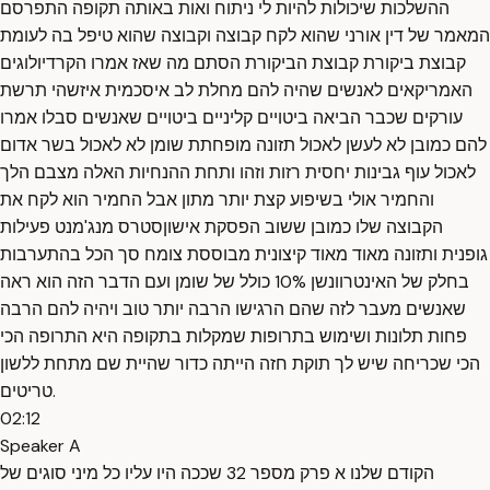
ההשלכות שיכולות להיות לי ניתוח ואות באותה תקופה התפרסם
המאמר של דין אורני שהוא לקח קבוצה וקבוצה שהוא טיפל בה לעומת
קבוצת ביקורת קבוצת הביקורת הסתם מה שאז אמרו הקרדיולוגים
האמריקאים לאנשים שהיה להם מחלת לב איסכמית איזשהי תרשת
עורקים שכבר הביאה ביטויים קליניים ביטויים שאנשים סבלו אמרו
להם כמובן לא לעשן לאכול תזונה מופחתת שומן לא לאכול בשר אדום
לאכול עוף גבינות יחסית רזות וזהו ותחת ההנחיות האלה מצבם הלך
והחמיר אולי בשיפוע קצת יותר מתון אבל החמיר הוא לקח את
הקבוצה שלו כמובן ששוב הפסקת אישוןסטרס מנג'מנט פעילות
גופנית ותזונה מאוד מאוד קיצונית מבוססת צומח סך הכל בהתערבות
בחלק של האינטרוונשן 10% כולל של שומן ועם הדבר הזה הוא ראה
שאנשים מעבר לזה שהם הרגישו הרבה יותר טוב ויהיה להם הרבה
פחות תלונות ושימוש בתרופות שמקלות בתקופה היא התרופה הכי
הכי שכריחה שיש לך תוקת חזה הייתה כדור שהיית שם מתחת ללשון
טריטים.
02:12
Speaker A
הקודם שלנו א פרק מספר 32 שככה היו עליו כל מיני סוגים של