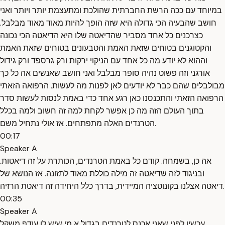
במיוחד עם ככה הרשת החברתית שהולכת ומתעצמת יותר ויותר ואני
חושב שהבעיה הכי גדולה היא שזה הופך להיות מאוד מאוד מבלבל.
כצרכנים כל אחד מסביר שהדיאטה שלו היא הדיאטה הכי נכונה
והקטוגנים בטוחים שזאת האמת והטבעונים בטוחים שזאת האמת
וההוא לא יודע מה כל אחד עם הניקוי ירקות ורק גרספד ורק גידול
אורגני וזה פשוט נהיה סופר מבלבל ואני חושב שאנשים אה כל כך
מבולבלים שהם כבר לא יודעים לאן לפנות מה לעשות. הרפואה הזאתי
הרפואה הזאתי והתכנסנו כאן רגע אחד כדי באמת לנסות לעשות סדר
בתוך העולם הזה מה כן אפשר לקחת למה זה חשוב ולמה בכלל
הטרנדים האלה מתפתחים. אז אולי נתחיל משם.
00:17
Speaker A
אה כן, בשמחה. קודם כל באמת הטרנדים, הכותרת על זה דיאטות.
ובניגוד לזה שדיאטה זה מילה כוללת מאוד לתזונה. אז הנושא של
דיאטה אצלנו בקונוטציה המיידית, בדרך כלל היחידה זה דיאטת הרזיה.
00:35
Speaker A
עכשיו לפני שאני אכנס לטרנדים בגדול א מי שיש לו עודף משקל