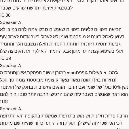
מה שאז אומרו הקרדיולוגים האמריקאים לאנשים שהיה להם מחלת
לבסכמית איזשהי תרשת עורקים שכבר
10:38
Speaker A
הביאה ביטויים קלינים ביטויים שאנשים סבלו אמרו להם כמובן לא
לעשן לאכול תזונה א מופחטת שומן לא לאכול בשר אדום לאכול עוף
גבינות יחסית רזות וזהו ותחת ההנחיות האלה מצבם הלך והחמיר
אולי בשיפוע קצת יותר מתון אבל החמיר הוא לקח את הקבוצה שלו
10:59
Speaker A
כמובן ששוב הפסקת אישוןסטרס מ manג'מנט א פעילות גופנית
[נחירות בוז] ותזונה מאוד מאוד קיצונית מבוססת צומח סך הכל
בהתערבות בחלק של האינטרvנשן 10% כולל של שומן ועם הדבר הזה
הוא ראה שאנשים מעבר לזה שהם הרגישו הרבה יותר טוב ויהיה להם
11:18
Speaker A
הרבה פחות תלונות ושימוש בתרופות שמקלות בתקופה היא התרופה
הכי הכי שכריחה שיש לך תוקת חזה הייתה כדור שהיית שם מתחת