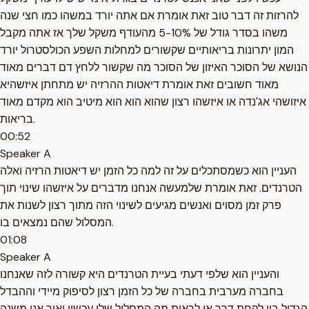
להרזות זה דבר טוב זאת אומרת אם אתה יורד במשהו כמו חצי שנה
משהו בסדר גודל של 5-10% מהעודף משקל שלך אז אתה מקבל
המון יתרונות בריאותיים שקשורים למחלות השפע הכולסטרול יורד
הנושא של הסוכר האיזון של הסוכר מה שקשור ללחץ דם דברים מאוד
מאוד חשובים זאת אומרת דיאטות ההרזיה יש מתחתן איזשהיא
איזושהי אג'נדה או איזשהו רצון שהוא הוא הוא מיטיב הוא מקדם מאוד
בריאות.
00:52
Speaker A
העניין הוא כשמסתכלים על זה למה כל הזמן יש דיאטות הרזיה ואלה
הטרנדים. זאת אומרת שלמעשה אנחנו מדברים על איזשהו שינוי תוך
פרק זמן מסוים ואנשים מגיעים לשינוי הזה מתוך רצון לשנות את
המסלול שהם נמצאים בו.
01:08
Speaker A
והעניין הוא שלפי דעתי בעיית הטרנדים היא קשורה לזה שאנחנו
בחברה מערבית בחברה של כל הזמן רצון לסיפוק מיידי וההבדל
הגדול בין לקחת דרך או לראות מה המסלול שלי עכשיו ואיך אני משנה