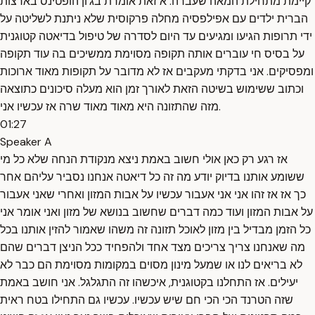
קיימת מתחילת המאה שעברה. א זאת אומרת בג'ון הופטינס בארצות
הברית ילדים עם אפילפסיה מחלה פרקוסית שלא ניתנת לשליטה על
ידי תרופות הגיעו ומגיעים עד היום לסדרה של טיפול בדיאטה קטוגנית
על בסיס חי עוברים אותה תקופה מסוימת ממשיכים בה עוד תקופה
ומפסיקים. אני בדקתי מעקבים אז לא מדובר על תקופות מאוד ארוכות
וכתוב ששימוש בשיטה הזאת לאורך זמן הוא מעלה סיכונים כתוצאה
מזה שהתזונה היא מאוד מאוד שרה אז עכשיו אני.
01:27
Speaker A
אז רגע רק כאן אולי חשוב באמת ניצא מנקודת הנחה שלא כל מי
ששומע אותנו בדיוק יודע מה זה כל דיאטה אנחנו נסביר עליהם אחר
כך אז אז זהו אני אני אעבור עכשיו על אבות המזון ואחרי שאני אעבור
על אבות המזון ועוד כמה דברים שחשוב בנושא של מזון ואני אומר אני
כל הזמן מבדיל בין מזון לאוכל תזונה זה משהו שאמור להזין אותנו בכל
מה שאנחנו צריך צריכים מצד אחד ולהפחיד ככל הניצן דברים שהם
לא בריאים לנו או שמעל מינון מסוים במקומות מסוימת הם כבר לא
יעילים. אז התחלנו בקטוגנית, איכשהו זה התגלגל. אני חושב באמת
שזה הטרנד הכי הכי חם שיש עכשיו. עכשיו גם התחילו בטח ראית