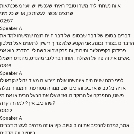
איזה נשחתי לזה משהו טוב? ראיתי שעכשיו יש יועץ משכנתאות
שרוצים עכשיו לעשות כן, אז יש כל מיני
02:57
Speaker A
דברים בסופו של דבר שבסופו של דבר היית רוצה שמישהו למד את
הדברים בצורה נכונה. אני הקטע שלא צריך רישיון לראפים אצל מילטון
פרידמן בקפיטליזם וחירות, זה פרק שהוא קשה לי. בסדר? בוא אני
אשים את זה פה על השולחן. אותו דבר לגבי מהנדס, מהנדס חשמל.
03:16
Speaker A
לפני כמה שנים היה איזהשהו אולם מירועים מאוד גדול שקראו לו
אדיה בל כביש ארבע, והרכיבו שם מנורה מטורפת. והמנורה נפלה
פשוט, התפרקה על הרוקדים. ואז שאלו את הבעל הבית או את מי
שהרכיב, איך? למה זה קרה?
03:22
Speaker A
אמר, למדנו להרכיב את זה ביוטיוב. כן? אז זה מדהים לעשות דברים
ביוטיוב וזה מדהים.