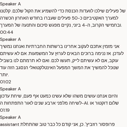
Speaker A
של פעילים שילכו לוועדות הכנסת כדי להשמיע את הקול שלכם. קלטנו
למערך האקטיביזם כ-50 פעילים שעברו בחודש האחרון הכשרה
ובחמישי הקרוב, ה-4 ביוני, נקיים מפגש סיכום והתנעה של המערך.
00:44
Speaker A
אני מזמין אתכם לעקוב אחרינו ברשתות החברתיות ואנחנו נמשיך
לעדכן. אז ננימה ברוכים הבאים לערוץ על המשמעות. אם לא עשיתם
עוקב, אם לא עשיתם לייק, תעשו לכם. ואם לא תרמתם לנו בשביל
שנוכל להמשיך את המשך המפעל האינטלקטואלי הנסגב הזה עוד
יותר.
01:02
Speaker A
והיום אנחנו עושים משהו שלא עשינו כמעט אף פעם, שיחת עדכון
לשיחה מלפני ארבע שנים לאור התפתחות ה-AI. שלום דוקטור או
01:19
Speaker A
assistant פרופסור רוזביץ'. כן, אני קודם כל כבר טוב שהתחלת