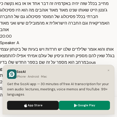
מחייב בכלל שזה יהיה באקדמיה זה דבר אחד אז אז בוא נקשה כי
ג'ונטן הייט שאותו שנינו מאוד מאוד אוהבים מה הוא היו פסיכולוג
חברתי בכלל פסיכולוג של המוסר פסיכולוג גם של החברה
האמריקאית וגם החברה הישראלית א מהמובילים שיש ואני מאוד
אוהב
20:00
Speaker A
אותו והוא אומר שלילדים שלנו יש חרדות ויש בעיות של ביטחון עצמי
בגלל שאין להם מספיק חוויות וניסיון של עולם אמיתי אפילו להתמצא
במרחב הוא מספר על זה שם בספר החדש שלו בדיוous
generation על איזה א הורים שהוא ליוה א באחד המחקרים שלו
×
SozAI
שהאמא אומרת
iPhone · Android · Mac
20:23
Get the SozAI app — 30 minutes of free AI transcription for your
Speaker A
own audio: lectures, meetings, voice memos and YouTube. 99+
languages.
אני לא מוכנה שהילדה שלי בת 16 תיסה בסבו לבד אז הוא אומר לה
תגידי לי מתי כן כי בת 16 זה כבר גדול לכל הדעות אפילו אה מיועתנו
We use cookies to enhance your experience.
Privacy Policy
App Store
Google Play
אה נו איך קוראים לו נו נוע קירל כבר פרצה בגיל 16
Accept
Settings
20:40