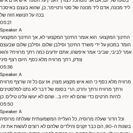
בסופו של יום, אם אני מסתכל לצורך העניין על הספר איש אדם איש
ליד מכונה, אדם ליד מכונה של סטי ורטיימר, כן, שהוא בעצם באיסכר
בכה על הנושא הזה של
05:21
Speaker A
החינוך המקצועי. הוא אומר החינוך המקצועי לא, אך החינוך המקצועי
הומד במכוון על ידי משרד החינוך וסילבן שלום. וסילבן שלום שבעצם
אמר לביבי, שביבי אמר איפשהו, אתם יודעים כמה רתך מרוויח? והוא
צודק, רתך מרוויח מלא כסף. היום רצף סיני
05:36
Speaker A
מרוויח מלא כסף כי הוא איש מקצוע מצוין. אז עם כל זה שרצף מרוויח
ורתך מרוויח ורתך וחרט, הרי בסופו של דבר לא נתנו לפלסטינים
להיות חרטים כדי שהם לא יהיו ב... שהם לא יעשו עלינו טילים. כן.
05:50
Speaker A
וכל הדור שעלה מרוסיה, כל העלייה המשמעותית שעלתה מרוסיה
בשנות ה-90, הם כבר זקנים והילדים שלהם לא רוצים לעשות את זה.