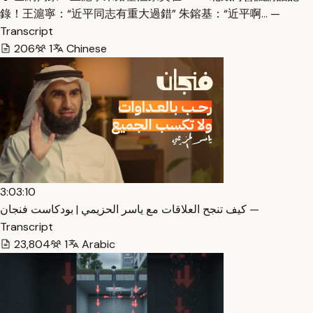
錄！王滬寧：“近平同志有重大過錯” 朱鎔基：“近平啊… —
Transcript
206
1
Chinese
3:03:10
كيف تنجح العلاقات مع ياسر الحزيمي | بودكاست فنجان —
Transcript
23,804
1
Arabic