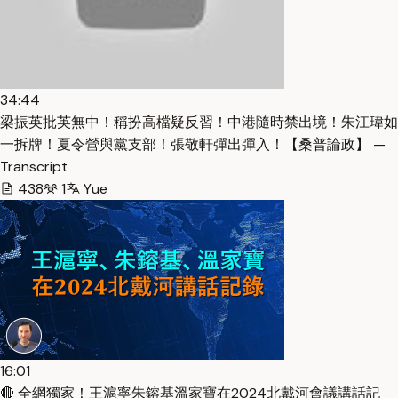
34:44
梁振英批英無中！稱扮高檔疑反習！中港隨時禁出境！朱江瑋如
一拆牌！夏令營與黨支部！張敬軒彈出彈入！【桑普論政】 —
Transcript
438
1
Yue
16:01
🔴 全網獨家！王滬寧朱鎔基溫家寶在2024北戴河會議講話記