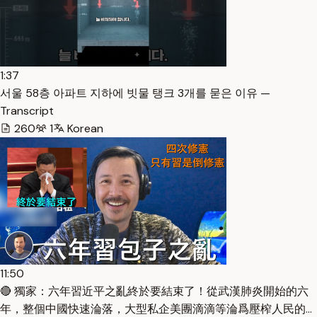
1:37
서울 58층 아파트 지하에 빗물 탱크 3개를 묻은 이유 —
Transcript
260
1
Korean
11:50
🔴 獨家：六年習近平之亂終於要結束了！從武漢肺炎開始的六
年，整個中國快速淪落，大型私企美團滴滴等淪爲壓榨人民的…