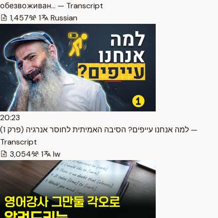
обезвоживан… — Transcript
1,457
1
Russian
20:23
למה אנחנו עייפים? הסיבה האמיתית לחוסר אנרגיה (פרק 1) —
Transcript
3,054
1
Iw