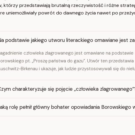
którzy przedstawiają brutalną rzeczywistość i różne strateg
óre uniemożliwiały powrót do dawnego życia nawet po przeżyc
Na podstawie jakiego utworu literackiego omawiane jest z
agadnienie człowieka zlagrowanego jest omawiane na podstawie
orowskiego pt. „Proszę państwa do gazu”. Utwór ten przedstawia
uschwitz-Birkenau i ukazuje, jak ludzie przystosowywali się do niel
Czym charakteryzuje się pojęcie „człowieka zlagrowanego”
Jaką rolę pełnił główny bohater opowiadania Borowskiego 