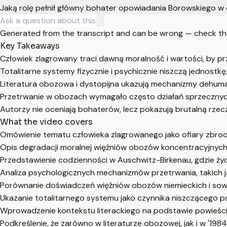
Jaką rolę pełnił główny bohater opowiadania Borowskiego w
Generated from the transcript and can be wrong — check th
Key Takeaways
Człowiek zlagrowany traci dawną moralność i wartości, by p
Totalitarne systemy fizycznie i psychicznie niszczą jednostkę
Literatura obozowa i dystopijna ukazują mechanizmy dehumani
Przetrwanie w obozach wymagało często działań sprzecznych 
Autorzy nie oceniają bohaterów, lecz pokazują brutalną rze
What the video covers
Omówienie tematu człowieka zlagrowanego jako ofiary zbro
Opis degradacji moralnej więźniów obozów koncentracyjnych i
Przedstawienie codzienności w Auschwitz-Birkenau, gdzie życi
Analiza psychologicznych mechanizmów przetrwania, takich ja
Porównanie doświadczeń więźniów obozów niemieckich i sowi
Ukazanie totalitarnego systemu jako czynnika niszczącego ps
Wprowadzenie kontekstu literackiego na podstawie powieści 
Podkreślenie, że zarówno w literaturze obozowej, jak i w '19