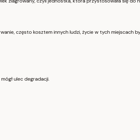
ek zlagrowany, czyli jednostka, która przystosowała się do n
ie, często kosztem innych ludzi, życie w tych miejscach był
 mógł ulec degradacji.