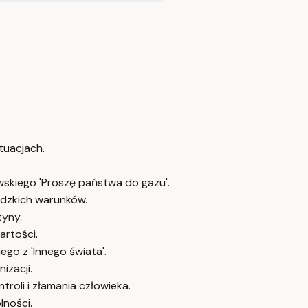
tuacjach.
skiego 'Proszę państwa do gazu'.
udzkich warunków.
tyny.
artości.
go z 'Innego świata'.
izacji.
roli i złamania człowieka.
lności.