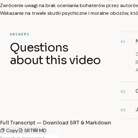
Zwrócenie uwagi na brak oceniania bohaterów przez autorów, 
Wskazanie na trwałe skutki psychiczne i moralne obozów, kt
ANSWERS
01
Questions
Z
about this video
B
A
02
03
Full Transcript — Download SRT & Markdown
Copy
SRT
MD