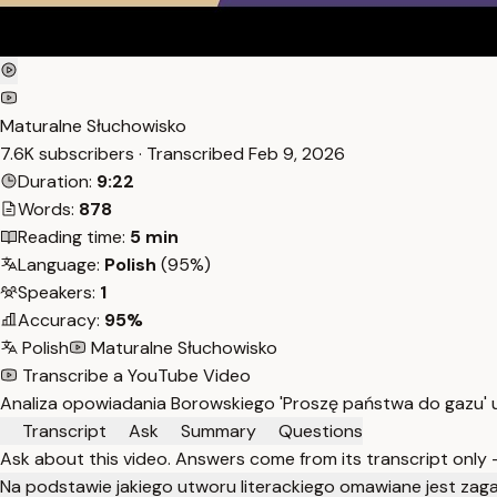
Maturalne Słuchowisko
7.6K subscribers · Transcribed
Feb 9, 2026
Duration:
9:22
Words:
878
Reading time:
5 min
Language:
Polish
(95%)
Speakers:
1
Accuracy:
95%
Polish
Maturalne Słuchowisko
Transcribe a YouTube Video
Analiza opowiadania Borowskiego 'Proszę państwa do gazu' 
Transcript
Ask
Summary
Questions
Ask about this video. Answers come from its transcript only
Na podstawie jakiego utworu literackiego omawiane jest zag