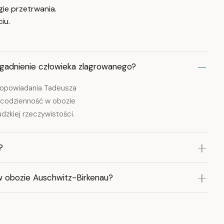
ie przetrwania.
iu.
agadnienie człowieka zlagrowanego?
 opowiadania Tadeusza
 codzienność w obozie
udzkiej rzeczywistości.
?
w obozie Auschwitz-Birkenau?