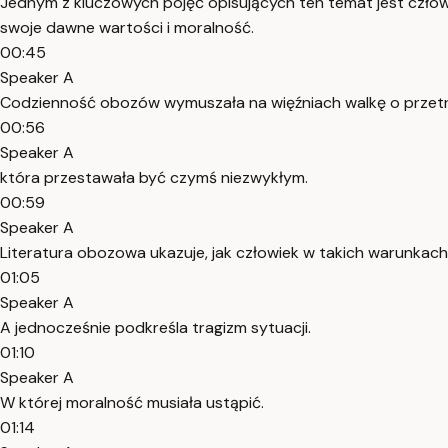
Jednym z kluczowych pojęć opisujących ten temat jest człowi
swoje dawne wartości i moralność.
00:45
Speaker A
Codzienność obozów wymuszała na więźniach walkę o przetrwan
00:56
Speaker A
która przestawała być czymś niezwykłym.
00:59
Speaker A
Literatura obozowa ukazuje, jak człowiek w takich warunkach
01:05
Speaker A
A jednocześnie podkreśla tragizm sytuacji.
01:10
Speaker A
W której moralność musiała ustąpić.
01:14