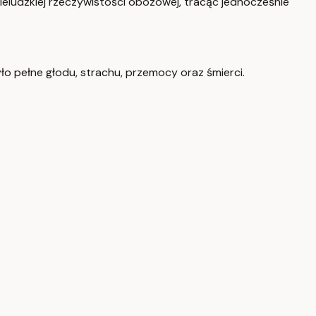
ieludzkiej rzeczywistości obozowej, tracąc jednocześnie
o pełne głodu, strachu, przemocy oraz śmierci.