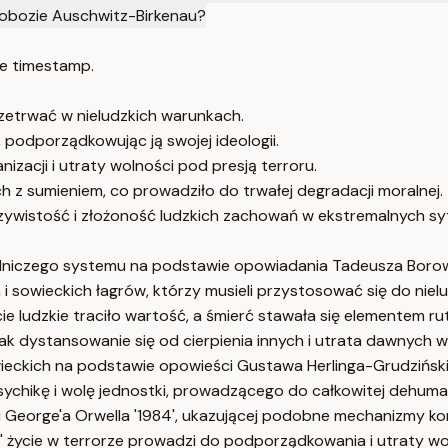
 obozie Auschwitz-Birkenau?
e timestamp.
rzetrwać w nieludzkich warunkach.
, podporządkowując ją swojej ideologii.
zacji i utraty wolności pod presją terroru.
z sumieniem, co prowadziło do trwałej degradacji moralnej.
czywistość i złożoność ludzkich zachowań w ekstremalnych sy
dniczego systemu na podstawie opowiadania Tadeusza Borow
 sowieckich łagrów, którzy musieli przystosować się do niel
e ludzkie traciło wartość, a śmierć stawała się elementem ru
k dystansowanie się od cierpienia innych i utrata dawnych w
eckich na podstawie opowieści Gustawa Herlinga-Grudzińskie
ychikę i wolę jednostki, prowadzącego do całkowitej dehuman
George'a Orwella '1984', ukazującej podobne mechanizmy kont
84' życie w terrorze prowadzi do podporządkowania i utraty wo