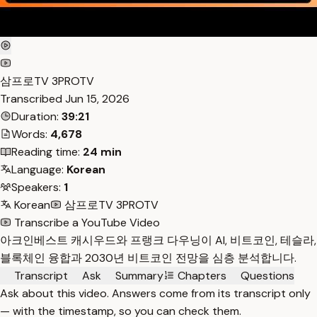
삼프로TV 3PROTV
Transcribed
Jun 15, 2026
Duration:
39:21
Words:
4,678
Reading time:
24 min
Language:
Korean
Speakers:
1
Korean
삼프로TV 3PROTV
Transcribe a YouTube Video
아크인베스트 캐시우드와 프랭크 다우닝이 AI, 비트코인, 테슬라,
블록체인 융합과 2030년 비트코인 전망을 심층 분석합니다.
Transcript
Ask
Summary
Chapters
Questions
Ask about this video. Answers come from its transcript only
— with the timestamp, so you can check them.