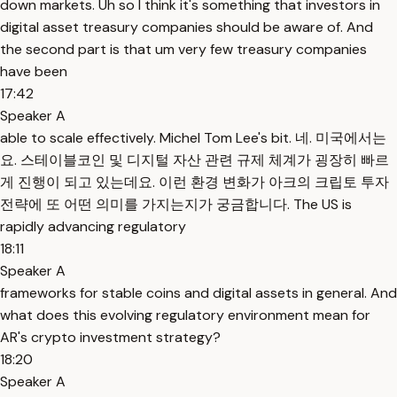
down markets. Uh so I think it's something that investors in
digital asset treasury companies should be aware of. And
the second part is that um very few treasury companies
have been
17:42
Speaker A
able to scale effectively. Michel Tom Lee's bit. 네. 미국에서는
요. 스테이블코인 및 디지털 자산 관련 규제 체계가 굉장히 빠르
게 진행이 되고 있는데요. 이런 환경 변화가 아크의 크립토 투자
전략에 또 어떤 의미를 가지는지가 궁금합니다. The US is
rapidly advancing regulatory
18:11
Speaker A
frameworks for stable coins and digital assets in general. And
what does this evolving regulatory environment mean for
AR's crypto investment strategy?
18:20
Speaker A