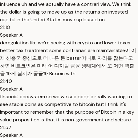
influence uh and we actually have a contrari view. We think
the dollar is going to move up as the returns on invested
capital in the United States move up based on
21:10
Speaker A
deregulation like we're seeing with crypto and lower taxes
better tax treatment some contrarian are maintainable이 이
제 신흥국 중심으로 더 나은 돈 better머니로 자리를 잡는다고
하면 비트코인은 미래 어 디지털 금융 생태계에서 또 어떤 역할
을 하게 될지가 궁금하 Bitcoin with
21:40
Speaker A
financial ecosystem so we we see people really wanting to
see stable coins as competitive to bitcoin but I think it's
important to remember that the purpose of Bitcoin in a key
value proposition is that it is non-government and seizure
21:57
Speaker A