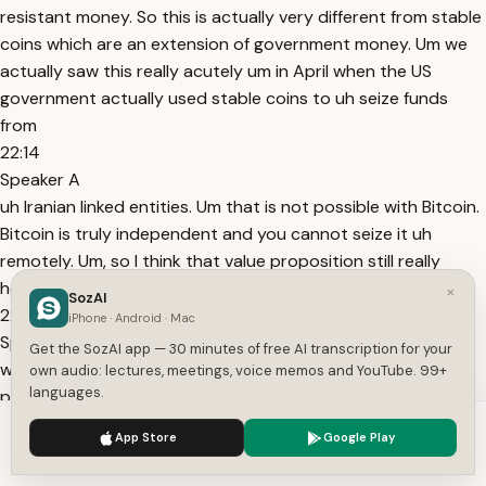
resistant money. So this is actually very different from stable
coins which are an extension of government money. Um we
actually saw this really acutely um in April when the US
government actually used stable coins to uh seize funds
from
22:14
Speaker A
uh Iranian linked entities. Um that is not possible with Bitcoin.
Bitcoin is truly independent and you cannot seize it uh
remotely. Um, so I think that value proposition still really
holds and is even more unique now even as
×
SozAI
22:29
iPhone · Android · Mac
Speaker A
Get the SozAI app — 30 minutes of free AI transcription for your
we see stable coins being adopted for day-to-day
own audio: lectures, meetings, voice memos and YouTube. 99+
languages.
payments uh which we think is one of uh the areas where
they excel.
We use cookies to enhance your experience.
Privacy Policy
App Store
Google Play
22:35
Accept
Settings
Speaker A