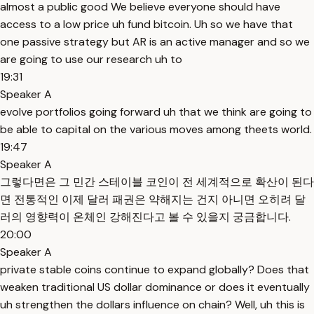
almost a public good We believe everyone should have
access to a low price uh fund bitcoin. Uh so we have that
one passive strategy but AR is an active manager and so we
are going to use our research uh to
19:31
Speaker A
evolve portfolios going forward uh that we think are going to
be able to capital on the various moves among theets world.
19:47
Speaker A
그렇다면은 그 민간 스테이블 코인이 전 세계적으로 확산이 된다
면 전통적인 이제 달러 패권은 약해지는 건지 아니면 오히려 달
러의 영향력이 온체인 강해진다고 볼 수 있을지 궁금합니다.
20:00
Speaker A
private stable coins continue to expand globally? Does that
weaken traditional US dollar dominance or does it eventually
uh strengthen the dollars influence on chain? Well, uh this is