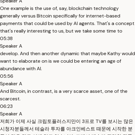
Speaker A
One example is the use of, say, blockchain technology
generally versus Bitcoin specifically for internet-based
payments that could be used by AI agents. That's a concept
that's really interesting to us, but we take some time to
05:38
Speaker A
develop. And then another dynamic that maybe Kathy would
want to elaborate on is we could be entering an age of
abundance with AI.
05:56
Speaker A
And Bitcoin, in contrast, is a very scarce asset, one of the
scarcest.
06:23
Speaker A
저희가 이제 사실 크립토플러스지만이 3프로 TV를 보시는 많은
시청자분들께서 테슬라 투자를 아크인베스트 때문에 시작한 분