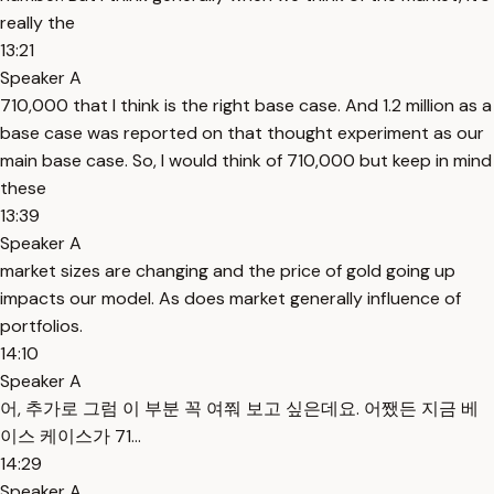
really the
13:21
Speaker A
710,000 that I think is the right base case. And 1.2 million as a
base case was reported on that thought experiment as our
main base case. So, I would think of 710,000 but keep in mind
these
13:39
Speaker A
market sizes are changing and the price of gold going up
impacts our model. As does market generally influence of
portfolios.
14:10
Speaker A
어, 추가로 그럼 이 부분 꼭 여쭤 보고 싶은데요. 어쨌든 지금 베
이스 케이스가 71...
14:29
Speaker A