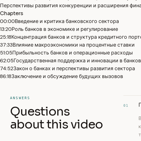
Перспективы развития конкуренции и расширения фина
Chapters
00:00
Введение и критика банковского сектора
13:20
Роль банков в экономике и регулирование
25:18
Концентрация банков и структура кредитного порт
37:33
Влияние макроэкономики на процентные ставки
51:05
Прибыльность банков и операционные расходы
62:05
Государственная поддержка и инновации в банко
74:52
Закон о банках и перспективы развития сектора
86:18
Заключение и обсуждение будущих вызовов
ANSWERS
01
Questions
about this video