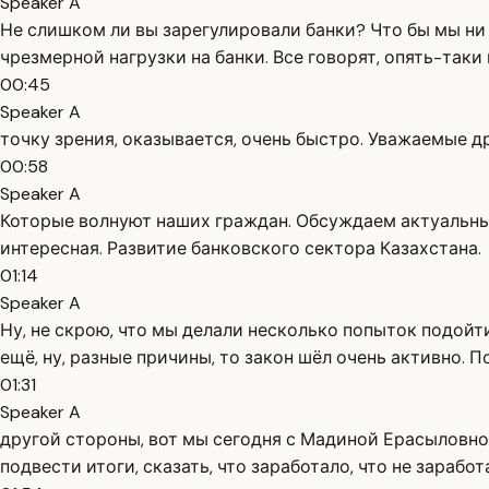
Speaker A
Не слишком ли вы зарегулировали банки? Что бы мы ни 
чрезмерной нагрузки на банки. Все говорят, опять-так
00:45
Speaker A
точку зрения, оказывается, очень быстро. Уважаемые д
00:58
Speaker A
Которые волнуют наших граждан. Обсуждаем актуальны
интересная. Развитие банковского сектора Казахстана.
01:14
Speaker A
Ну, не скрою, что мы делали несколько попыток подойти 
ещё, ну, разные причины, то закон шёл очень активно. П
01:31
Speaker A
другой стороны, вот мы сегодня с Мадиной Ерасыловной
подвести итоги, сказать, что заработало, что не зарабо