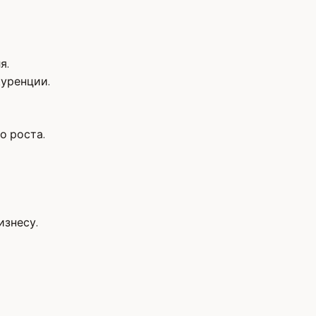
я.
куренции.
о роста.
изнесу.