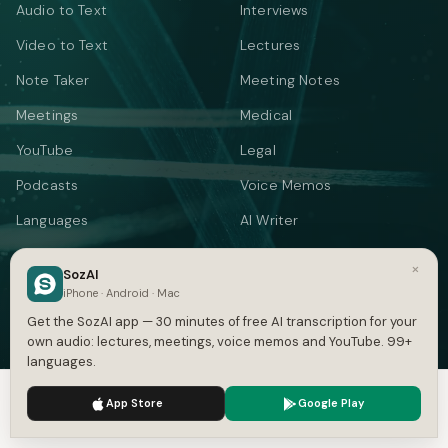
Audio to Text
Interviews
Video to Text
Lectures
Note Taker
Meeting Notes
Meetings
Medical
YouTube
Legal
Podcasts
Voice Memos
Languages
AI Writer
Summarizer
×
SozAI
Audio Translate
iPhone · Android · Mac
Get the SozAI app — 30 minutes of free AI transcription for your
Video Translate
own audio: lectures, meetings, voice memos and YouTube. 99+
Text to Speech
languages.
We use cookies to enhance your experience.
Privacy Policy
App Store
Google Play
FREE TOOLS
Accept
Settings
YOUTUBE & SUBTITLES
CONVERT SUBTITLES