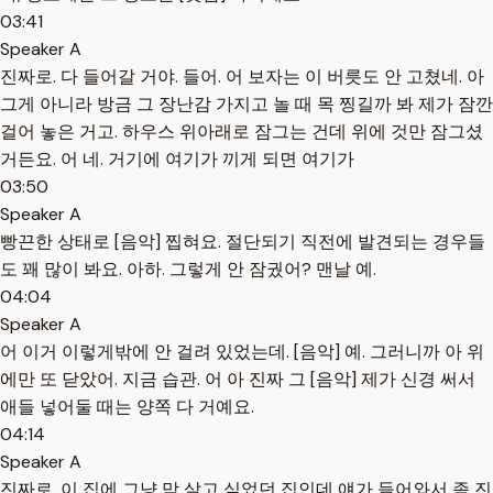
03:41
Speaker A
진짜로. 다 들어갈 거야. 들어. 어 보자는 이 버릇도 안 고쳤네. 아
그게 아니라 방금 그 장난감 가지고 놀 때 목 찡길까 봐 제가 잠깐
걸어 놓은 거고. 하우스 위아래로 잠그는 건데 위에 것만 잠그셨
거든요. 어 네. 거기에 여기가 끼게 되면 여기가
03:50
Speaker A
빵끈한 상태로 [음악] 찝혀요. 절단되기 직전에 발견되는 경우들
도 꽤 많이 봐요. 아하. 그렇게 안 잠궜어? 맨날 예.
04:04
Speaker A
어 이거 이렇게밖에 안 걸려 있었는데. [음악] 예. 그러니까 아 위
에만 또 닫았어. 지금 습관. 어 아 진짜 그 [음악] 제가 신경 써서
애들 넣어둘 때는 양쪽 다 거예요.
04:14
Speaker A
진짜로. 이 집에 그냥 막 살고 싶었던 집인데 얘가 들어와서 좀 진