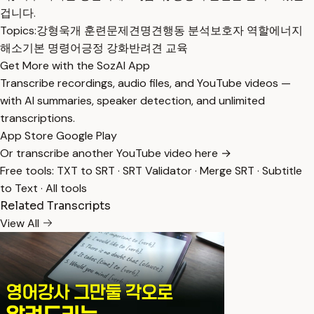
겁니다.
Topics:
강형욱
개 훈련
문제견
명견
행동 분석
보호자 역할
에너지
해소
기본 명령어
긍정 강화
반려견 교육
Get More with the SozAI App
Transcribe recordings, audio files, and YouTube videos —
with AI summaries, speaker detection, and unlimited
transcriptions.
App Store
Google Play
Or transcribe another YouTube video here →
Free tools:
TXT to SRT
·
SRT Validator
·
Merge SRT
·
Subtitle
to Text
·
All tools
Related Transcripts
View All