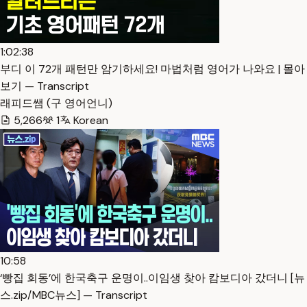
1:02:38
부디 이 72개 패턴만 암기하세요! 마법처럼 영어가 나와요 | 몰아
보기 — Transcript
래피드쌤 (구 영어언니)
5,266
1
Korean
10:58
‘빵집 회동’에 한국축구 운명이..이임생 찾아 캄보디아 갔더니 [뉴
스.zip/MBC뉴스] — Transcript