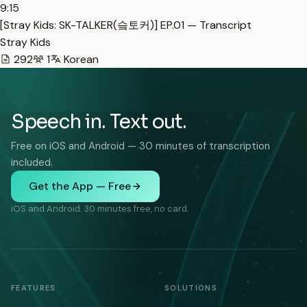
9:15
[Stray Kids: SK-TALKER(슼토커)] EP.01 — Transcript
Stray Kids
292
1
Korean
Speech in. Text out.
Free on iOS and Android — 30 minutes of transcription
included.
Get the App — Free
iOS and Android. 30 minutes free, no card.
FEATURES
SOLUTIONS