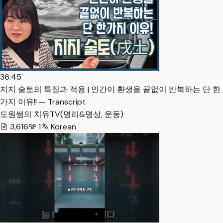
36:45
지지 술토의 특징과 적용 | 인간이 환생을 끝없이 반복하는 단 한
가지 이유!! — Transcript
도원쌤의 치유TV(명리&명상, 운동)
3,616
1
Korean