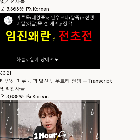
빛의전사들
5,363
1
Korean
33:21
태양신 마루둑 과 달신 닌우르타 전쟁 — Transcript
빛의전사들
3,638
1
Korean