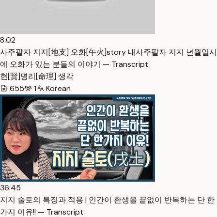
8:02
사주팔자 지지[地支] 오화[午火]story 내사주팔자 지지 년월일시
에 오화가 있는 분들의 이야기 — Transcript
현[賢]명리[命理] 생각
655
1
Korean
36:45
지지 술토의 특징과 적용 | 인간이 환생을 끝없이 반복하는 단 한
가지 이유!! — Transcript