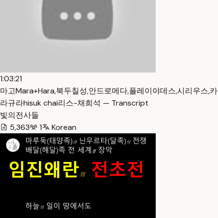
1:03:21
마고Mara+Hara,북두칠성,안드로메다,플레이야데스,시리우스,카
라규라hisuk chai리스-채희석 — Transcript
빛의전사들
5,363
1
Korean