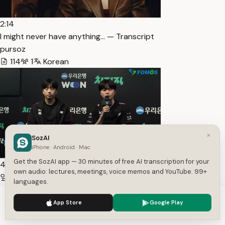
2:14
I might never have anything… — Transcript
pursoz
114
1
Korean
×
SozAI
iPhone · Android · Mac
Get the SozAI app — 30 minutes of free AI transcription for your
4:20
own audio: lectures, meetings, voice memos and YouTube. 99+
앞으로 펜리르 선발 기용 계획, 에이밍 향후 거취는 말하기 힘들
languages.
어/ KT 고동빈 감독-비디디 공동 … — Transcript
We use cookies to enhance your experience.
Privacy Policy
포모스 e스포츠
App Store
Google Play
Accept
Settings
421
1
Korean