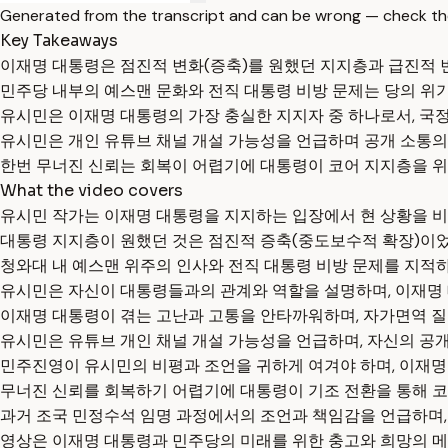
Generated from the transcript and can be wrong — check th
Key Takeaways
이재명 대통령은 점진적 변화(증축)를 원했던 지지층과 급진적 
민주당 내부의 예스맨 문화와 전직 대통령 비방 문제는 당의 위
유시민은 이재명 대통령의 가장 충실한 지지자 중 하나로서, 국
유시민은 개인 유튜브 채널 개설 가능성을 언급하며 공개 소통의
한번 무너진 신뢰는 회복이 어렵기에 대통령이 코어 지지층을 위
What the video covers
유시민 작가는 이재명 대통령을 지지하는 입장에서 현 상황을 비
대통령 지지층이 원했던 것은 점진적 증축(중도보수적 확장)이었
청와대 내 예스맨 위주의 인사와 전직 대통령 비방 문제를 지적하
유시민은 자신이 대통령들과의 관계와 역할을 설명하며, 이재명 대
이재명 대통령이 겪는 고난과 고통을 안타까워하며, 자가면역 질환
유시민은 유튜브 개인 채널 개설 가능성을 언급하며, 자신의 공개
민주진영이 유시민의 비평과 조언을 귀하게 여겨야 하며, 이재명
무너진 신뢰를 회복하기 어렵기에 대통령이 기조 전환을 통해 코
과거 조국 민정수석 임명 과정에서의 조언과 책임감을 언급하며,
영상은 이재명 대통령과 민주당의 미래를 위한 충고와 희망의 