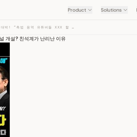
Product
Solutions
유시민 선전포고 대박! “촉법 용역 유튜버들 XXX 할 것”.. 개인채널 개설? 친석계가 난리난 이유 — TRANSCRIPT
인채널 개설? 친석계가 난리난 이유