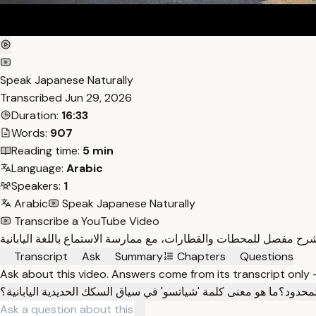
Speak Japanese Naturally
Transcribed
Jun 29, 2026
Duration:
16:33
Words:
907
Reading time:
5 min
Language:
Arabic
Speakers:
1
Arabic
Speak Japanese Naturally
Transcribe a YouTube Video
Transcript
Ask
Summary
Chapters
Questions
Ask about this video. Answers come from its transcript only
لمحدود؟
ما هو معنى كلمة 'شياتسو' في سياق السكك الحديدية اليابانية؟