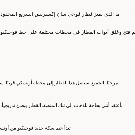
ما الذي يميز قطار فوجي سان إكسبريس السريع المحدود؟
م فتح وغلق أبواب القطار في محطات مختلفة على خط فوجيكيو؟
مرحبًا، الجميع. سيصل هذا القطار إلى محطة أوتسكي قريبًا. سأقوم بتغيير القطارات في أوتسكي. أستطيع رؤية قطار آخر ينتظر هناك.
أعتقد أنني بحاجة للذهاب إلى تلك المنصة. القطار يبطئ تدريجياً، وقد توقفت. إعلان: "الأبواب تفتح." أنا أنتقل إلى خط سكة حديد فوجيكيو.
تبدأ خط سكة حديد فوجيكيو من أوتسكي. كلمة "شياتسو" لها معنيان. يعني واحد أول قطار أو حافلة في اليوم.