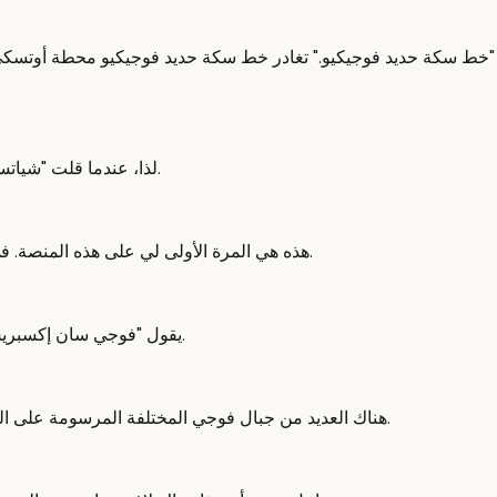
يقول "خط سكة حديد فوجيكيو." تغادر خط سكة حديد فوجيكيو محطة أوت
لذا، عندما قلت "شياتسو" في وقت سابق، كنت أعني المحطة التي تبدأ منها خط السكة الحديد.
هذه هي المرة الأولى لي على هذه المنصة. في الواقع، هذه هي المرة الأولى التي أنتقل فيها في محطة أوتسكي أيضًا.
يقول "فوجي سان إكسبريس المحدودة." يبدو أنه قطار سريع محدود. جبل فوجي في المقدمة نائم.
هناك العديد من جبال فوجي المختلفة المرسومة على القطار. دعونا نلقي نظرة أقرب. هذه واحدة من ورق التواليت جبل فوجي.