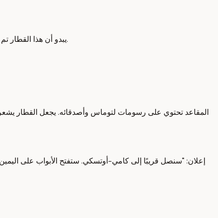
يبدو أن هذا القطار تم إنشاؤه للاحتفال بتلك الذكرى. يقول، "عندما تضيء المصباح، اضغط على الزر لفتح الباب." "عندما تكون المصباح مضاءً" يعني أن الضوء مشتعلاً.
المقاعد تحتوي على رسومات لتوماس وأصدقائه. يجعل القطار يشعر با
إعلان: "سنصل قريبًا إلى كامي-أوتسكي. ستفتح الأبواب على اليمين." 