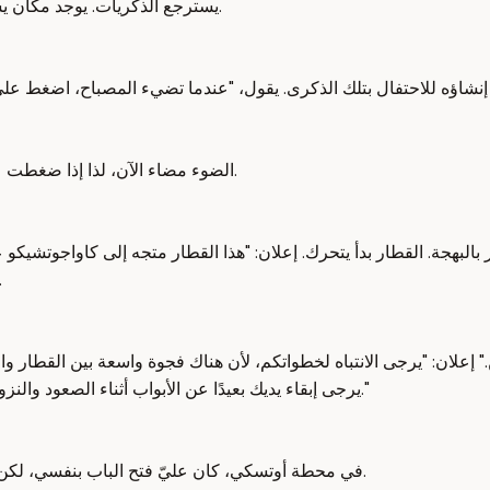
يسترجع الذكريات. يوجد مكان يسمى أرض توماس في فوجي-كيو هايلاند. لقد كانت هناك لمدة 25 عامًا.
الضوء مضاء الآن، لذا إذا ضغطت على الزر، ستفتح الباب. بمجرد دخولك، اضغط على "إغلاق" لإغلاق الباب.
لبهجة. القطار بدأ يتحرك. إعلان: "هذا القطار متجه إلى كاواجوتشيكو
أوتسكي. ستفتح الأبواب على اليمين." كاواجوتشي
إعلان: "يرجى الانتباه لخطواتكم، لأن هناك فجوة واسعة بين القطار والر
يرجى إبقاء يديك بعيدًا عن الأبواب أثناء الصعود والنزول." قال الإعلان: "من هذه المحطة فصاعدًا، ستفتح الأبواب وتغلق تلقائيًا."
في محطة أوتسكي، كان عليّ فتح الباب بنفسي، لكن بعد ذلك، تفتح الأبواب تلقائيًا. وصلنا إلى المحطة التالية في وقت قصير.