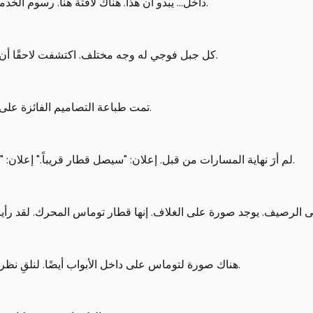
داخل... يبدو أن هذا. هناك لافتة هنا. رسوم الخدمة السريعة المحدودة هي 400 ين، وتكلفة المقعد المحجوز هي 200 ين.
كل جبل فوجي له وجه مختلف. اكتشفت لاحقًا أن هذه الرسومات لجبل فوجي قد تم تقديمها من قبل أعضاء من الجمهور.
تمت طباعة التصاميم الفائزة على هذه القطار السريع المحدود. هناك آلة لبيع القهوة هنا. هذه نهاية المسار.
لم أرَ نهاية المسارات من قبل. إعلان: "سيصل قطار قريباً." إعلان: "للسلامة، يرجى الوقوف خلف الخط الأصفر." القطار الذي سأركبه يصل.
هناك صورة لتوماس على داخل الأبواب أيضًا. لنلقِ نظرة نحو الخلف. كان أطفالي يشاهدون توماس المحرك عندما كانوا صغارًا.