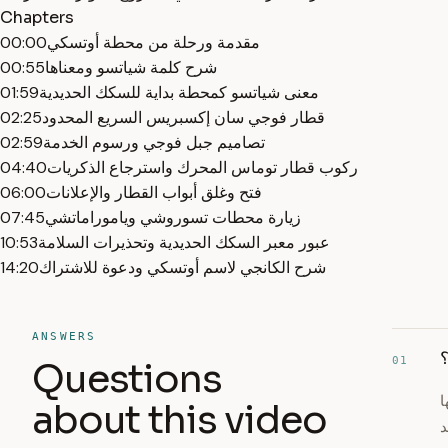
Chapters
مقدمة ورحلة من محطة أوتسكي
00:00
شرح كلمة شياتسو ومعناها
00:55
معنى شياتسو كمحطة بداية للسكك الحديدية
01:59
قطار فوجي سان إكسبريس السريع المحدود
02:25
تصاميم جبل فوجي ورسوم الخدمة
02:59
ركوب قطار توماس المحرك واسترجاع الذكريات
04:40
فتح وغلق أبواب القطار والإعلانات
06:00
زيارة محطات تسوروشي وياموراماتشي
07:45
عبور معبر السكك الحديدية وتحذيرات السلامة
10:53
شرح الكانجي لاسم أوتسكي ودعوة للاشتراك
14:20
ANSWERS
؟
01
Questions
ا
about this video