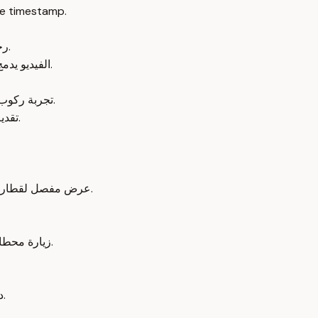
e timestamp.
رحلة تعليمية وترفيهية على خط فوجيكيو تجمع بين الثقافة واللغة اليابانية.
الفيديو يدمج بين الممارسة اللغوية والاستكشاف السياحي للسكك الحديدية اليابانية.
تجربة ركوب قطارات مميزة مثل قطار توماس تضيف بعداً شخصياً وذكريات عائلية.
تقديم محتوى عالي الجودة مع دعوة للتفاعل والمشاركة في دورات تعليمية.
عرض مفصل لقطار فوجي سان إكسبريس السريع المحدود مع رسوم وتصاميم جبل فوجي.
زيارة محطات مثل تسوروشي وياموراماتشي مع وصف للمناظر والأجواء المحيطة.
دعوة للمشاهدين للاشتراك في قناة تعلم النطق الياباني ودورات التحدي.