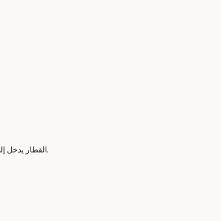
القطار يدخل إلى الرصيف. يوجد صورة على الغلاف. إنها قطار توماس المحرك. لقد رأيت ذلك عدة مرات من قبل، لكن هذه كانت المرة الأولى التي أركبه فيها.