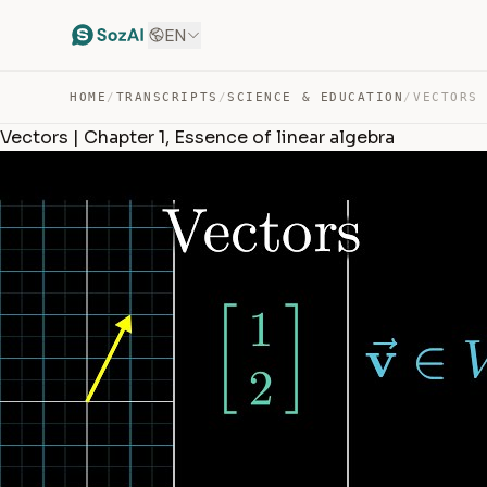
EN
HOME
/
TRANSCRIPTS
/
SCIENCE & EDUCATION
/
Vectors | Chapter 1, Essence of linear algebra