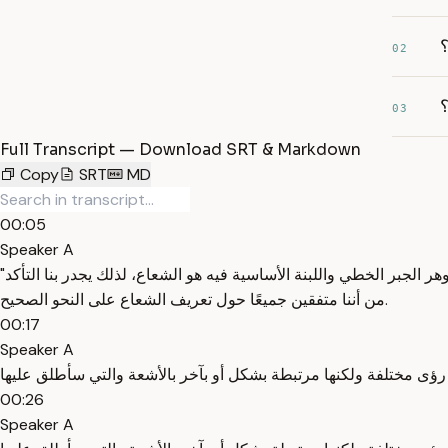
؟
02
03
Full Transcript — Download SRT & Markdown
Copy
SRT
MD
00:05
Speaker A
"إدخال الأرقام كإحداثيات هو عمل من أعمال العنف." هيرمان وييل. "إدخال الأرقام كإحداثيات هو عمل من أعمال العنف." هيرمان وييل. إن جوهر الجبر الخطي واللبنة الأساسية فيه هو الشعاع، لذلك يجدر بنا التأكد
من أننا متفقين جميعًا حول تعريف الشعاع على النحو الصحيح.
00:17
Speaker A
00:26
Speaker A