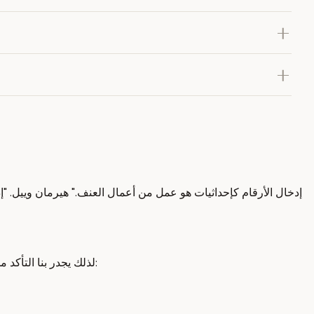
لذلك يجدر بنا التأكد من أننا متفقين جميعًا حول تعريف الشعاع على النحو الصحيح. هناك ثلاث رؤى مختلفة ولكنها مرتبطة بشكل أو بآخر بالأشعة والتي سأطلق عليها: