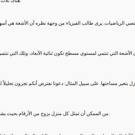
هناك ثلاث رؤى مختلفة ولكنها مرتبطة بشكل أو بآخر بالأشعة والتي سأطلق عليها:
صي الرياضيات. يرى طالب الفيزياء من وجهة نظره أن الأشعة هي أسهم
لأشعة التي تنتمي لمستوى مسطح تكون ثنائية الأبعاد، وتلك التي تنتمي
ل بتغير مساحتها. على سبيل المثال: دعونا نفترض أنكم تجرون تحليلاً لت
من الممكن أن تمثل كل منزل بزوج من الأرقام بحيث يشير الرقم الأول إلى المساحة بالقدم المربع، بينما يشير الثاني إلى السعر.