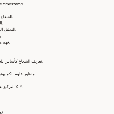
e timestamp.
الشعاع هو لبنة أساسية في الجبر الخطي وله تعريفات متعددة حسب التخصص.
الجمع والضرب بالأعداد هما العمليتان الأساسيتان في التعامل مع الأشعة.
التمثيل الهندسي للشعاع كسهم يبدأ من مركز الإحداثيات مهم لفهم الجبر الخطي.
يمكن تمثيل الأشعة بإحداثيات ثنائية أو ثلاثية الأبعاد حسب فضاء الدراسة.
فهم هذه المفاهيم يسهل الانتقال بين التمثيلات المختلفة ويعزز تحليل البيانات.
تعريف الشعاع كأساس للجبر الخطي من ثلاث وجهات نظر: الفيزياء، علوم الكمبيوتر، والرياضيات.
منظور علوم الكمبيوتر: الشعاع قائمة مرتبة من الأرقام تمثل بيانات مثل مساحة وسعر منزل.
التركيز على التعريف الهندسي للشعاع كسهم يبدأ من مركز الإحداثيات في نظام X-Y.
تمهيد لمفاهيم لاحقة مثل تمدد الأشعة والأشعة الواحدية والارتباط الخطي.