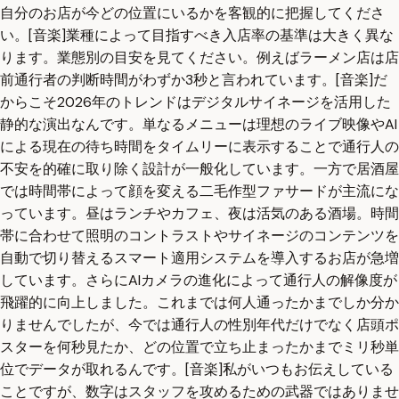
自分のお店が今どの位置にいるかを客観的に把握してくださ
い。[音楽]業種によって目指すべき入店率の基準は大きく異な
ります。業態別の目安を見てください。例えばラーメン店は店
前通行者の判断時間がわずか3秒と言われています。[音楽]だ
からこそ2026年のトレンドはデジタルサイネージを活用した
静的な演出なんです。単なるメニューは理想のライブ映像やAI
による現在の待ち時間をタイムリーに表示することで通行人の
不安を的確に取り除く設計が一般化しています。一方で居酒屋
では時間帯によって顔を変える二毛作型ファサードが主流にな
っています。昼はランチやカフェ、夜は活気のある酒場。時間
帯に合わせて照明のコントラストやサイネージのコンテンツを
自動で切り替えるスマート適用システムを導入するお店が急増
しています。さらにAIカメラの進化によって通行人の解像度が
飛躍的に向上しました。これまでは何人通ったかまでしか分か
りませんでしたが、今では通行人の性別年代だけでなく店頭ポ
スターを何秒見たか、どの位置で立ち止まったかまでミリ秒単
位でデータが取れるんです。[音楽]私がいつもお伝えしている
ことですが、数字はスタッフを攻めるための武器ではありませ