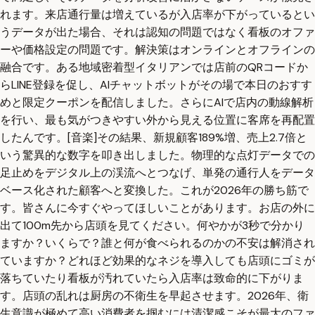
れます。来店通行量は増えているが入店率が下がっているとい
うデータが出た場合、それは認知の問題ではなく看板のオファ
ーや価格設定の問題です。解決策はオンラインとオフラインの
融合です。ある地域密着型イタリアンでは店前のQRコードか
らLINE登録を促し、AIチャットボットがその場で本日のおすす
めと限定クーポンを配信しました。さらにAIで店内の動線解析
を行い、最も気がつきやすい外から見える位置に客席を再配置
したんです。[音楽]その結果、新規顧客189%増、売上2.7倍と
いう驚異的な数字を叩き出しました。物理的な点灯データでの
足止めをデジタル上の渓流へとつなげ、単発の通行人をデータ
ベース化された顧客へと変換した。これが2026年の勝ち筋で
す。皆さんに今すぐやってほしいことがあります。お店の外に
出て100m先から店頭を見てください。何やかが3秒で分かり
ますか？いくらで？誰と何が食べられるのかの不安は解消され
ていますか？どれほど効果的なネジを導入しても店頭にゴミが
落ちていたり看板が汚れていたら入店率は致命的に下がりま
す。店頭の乱れは厨房の不衛生を早起させます。2026年、衛
生意識が極めて高い消費者を掴むには清潔感こそが最大のファ