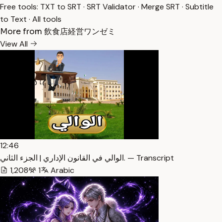
Free tools:
TXT to SRT
·
SRT Validator
·
Merge SRT
·
Subtitle
to Text
·
All tools
More from 飲食店経営ワンゼミ
View All
12:46
الوالي في القانون الإداري | الجزء الثاني. — Transcript
1,208
1
Arabic