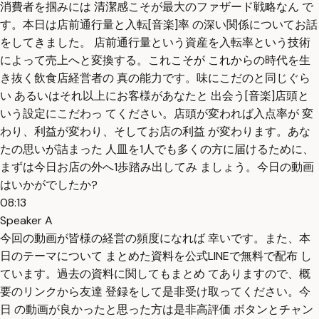
消費者を掴みには 清潔感こそが最大のファザード戦略なん で
す。本日は店前通行量と入転[音楽]率 の深い関係についてお話
をしてきました。 店前通行量という資産を入転率という技術
によって売上へと変換する。これこそが これからの時代を生
き抜く飲食店経営者の 真の能力です。味にこだのと同じぐら
い あるいはそれ以上にお客様があなたと 出会う[音楽]店頭と
いう設定にこだわっ てください。店頭が変われば入点率が 変
わり、利益が変わり、そしてお店の利益 が変わります。あな
たの思いが詰まった 人皿を1人でも多くの方に届けるために、
まずは今日お店の外へ1歩踏み出してみ ましょう。今日の動画
はいかがでしたか?
08:13
Speaker A
今回の動画が皆様の経営の頻度になれば 幸いです。また、本
日のテーマについて まとめた資料を公式LINEで無料で配布 し
ています。過去の資料に関してもまとめ てありますので、概
要のリンクから友達 登録をして是非受け取ってください。今
日 の動画が良かったと思った方は是非高評価 ボタンとチャン