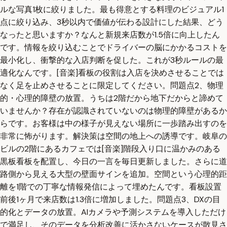
ルな写真1枚に絞りました。最も得意とする料理のビジュアル1
点に絞り込み、3秒以内で価値が伝わる設計にした結果、どう
なったと思いますか？なんと新規来店数が1.5倍に向上したん
です。情報を絞り込むことでドライバーの脳にかかるコストを
最小化し、衝撃的な入店判断を促した。これが3秒ルールの最
適化なんです。[音楽]看板の役割は入店を決めさせることでは
なく足を止めさせることに限定してください。問題点2、物理
的・心理的障壁の放置。うちは2階だから地下だからと諦めて
いませんか？存在が認識されていないのは物理的障壁があるか
らです。お客様は中の様子が見えない場所に一歩踏み出すのを
非常に怖がります。解決策は空間の地上への誘導です。岐阜の
ビルの2階にあるカフェでは[音楽]階段入り口に温かみのある
黒板看板を配置し、今日の一言を毎日更新しました。さらに道
路側から見える大型の壁面サインを追加。空間という心理的距
離を1階での丁寧な情報発信によって埋めたんです。看板設置
前後1ヶ月で来店数は1.3倍に増加しました。問題点3、DXの目
的化とデータの放置。AIカメラや予測システムを導入しただけ
で満足し、そのデータを分析改善に活かさないケースが散見さ