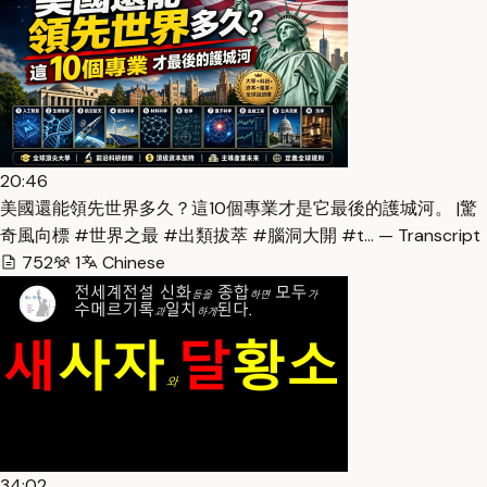
20:46
美國還能領先世界多久？這10個專業才是它最後的護城河。 |驚
奇風向標 #世界之最 #出類拔萃 #腦洞大開 #t… — Transcript
752
1
Chinese
34:02