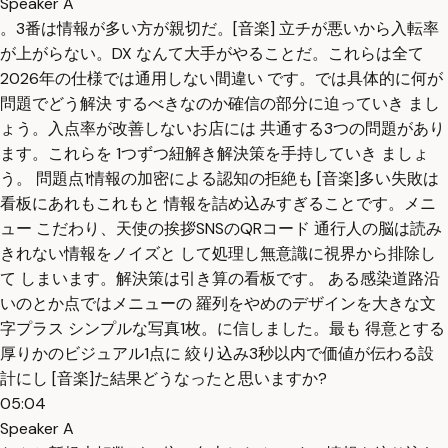
Speaker A
。3番は情報が多い方が親切だ。[音楽] 立チが悪いから入転率
が上がらない。DX なんて大手がやることだ。これらは全て
2026年の仕様では通用しない間違い です。では具体的に何が
問題でどう解決 するべきなのか確信の部分に迫っていき まし
ょう。入点率が改善しないお店には 共通する3つの問題があり
ます。これらを 1つずつ紐解き解決策を手持していき ましょ
う。 問題点1情報の加密による認知の拒絶も [音楽]多い失敗は
看板にあれもこれもと 情報を詰め込みすぎることです。メニ
ュー こだわり、天使の挨拶SNSのQRコード 通行人の脳は読み
きれない情報をノイズと して処理し無意識に視界から排除し
て しまいます。解決策は引き算の看板です。 ある感染道路沿
いのとか点ではメニューの 羅列をやめのデザインを大きな文
字プラス シンプルな写真1枚。に信しました。最も 得意とする
厚りかのビジュアル1点に 絞り込み3秒以内で価値が伝わる設
計にし [音楽]た結果どうなったと思いますか?
05:04
Speaker A