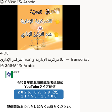
933
1
Arabic
4:03
اللامركزية الإدارية و عدم التركيز الإداري — Transcript
356
1
Arabic