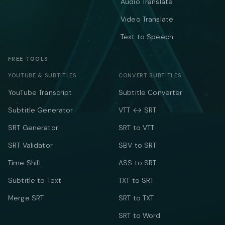
Audio Translate
Video Translate
Text to Speech
FREE TOOLS
YOUTUBE & SUBTITLES
CONVERT SUBTITLES
YouTube Transcript
Subtitle Converter
Subtitle Generator
VTT ↔ SRT
SRT Generator
SRT to VTT
SRT Validator
SBV to SRT
Time Shift
ASS to SRT
Subtitle to Text
TXT to SRT
Merge SRT
SRT to TXT
SRT to Word