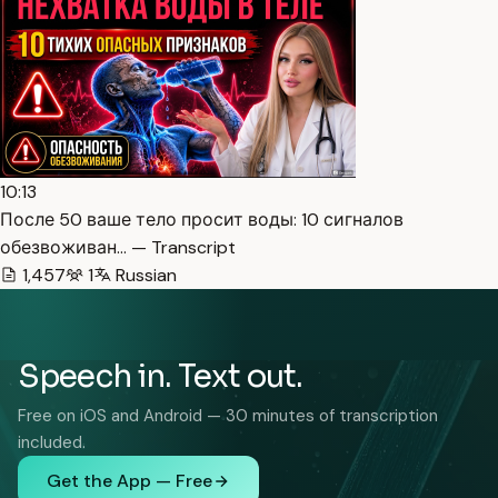
10:13
После 50 ваше тело просит воды: 10 сигналов
обезвоживан… — Transcript
1,457
1
Russian
Speech in. Text out.
Free on iOS and Android — 30 minutes of transcription
included.
Get the App — Free