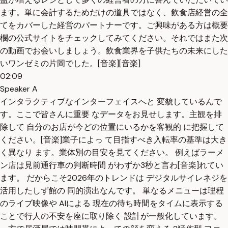
ます。単に会計するためだけの道具ではなく、飲食店経営の全
てをカバーした経営のパートナーです。ご興味がある方は概要
欄の公式サイトをチェックしてみてください。それではまた次
の動画でお会いしましょう。飲食業界を子供たちの未来にした
いワンゼミの片岡でした。[音楽][音楽]
02:09
Speaker A
インタラクティブなインターフェイスへと 変貌しているんで
す。ここで皆さんに重要 なデータをお見せします。主観を排
除して 自分のお店が今どの位置にいるかを客観的 に把握して
ください。[音楽]業子によっ て目指すべき入転率の基準は大き
く異なり ます。業体別の目安を見てください。 例えばラーメ
ン店は見前通行車の判断時間 がわずか3秒と言わ[音楽]れてい
ます。 だからこそ2026年のトレンドは デジタルサイレネジを
活用したしず館の 同的演出なんです。 単なるメニューは理程
のライブ映像や AIによる 現在の待ち時間をタイムに表示する
ことで行人の不安を座に取り除く 設計が一般化しています。