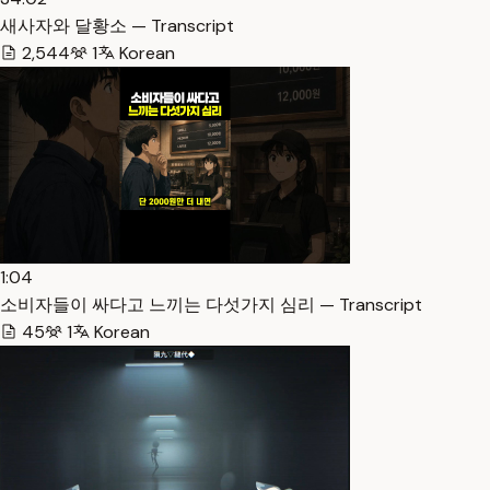
새사자와 달황소 — Transcript
2,544
1
Korean
1:04
소비자들이 싸다고 느끼는 다섯가지 심리 — Transcript
45
1
Korean