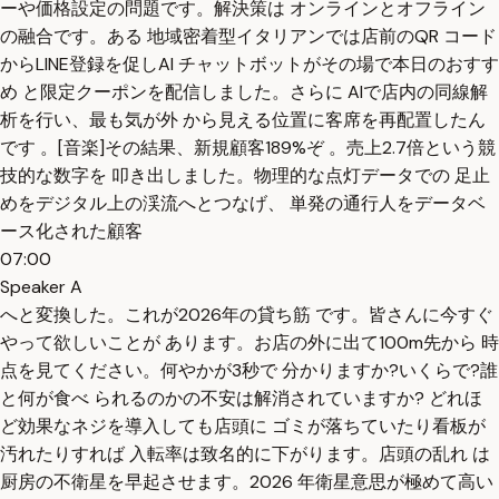
ーや価格設定の問題です。解決策は オンラインとオフライン
の融合です。ある 地域密着型イタリアンでは店前のQR コード
からLINE登録を促しAI チャットボットがその場で本日のおすす
め と限定クーポンを配信しました。さらに AIで店内の同線解
析を行い、最も気が外 から見える位置に客席を再配置したん
です 。[音楽]その結果、新規顧客189%ぞ 。売上2.7倍という競
技的な数字を 叩き出しました。物理的な点灯データでの 足止
めをデジタル上の渓流へとつなげ、 単発の通行人をデータベ
ース化された顧客
07:00
Speaker A
へと変換した。これが2026年の貸ち筋 です。皆さんに今すぐ
やって欲しいことが あります。お店の外に出て100m先から 時
点を見てください。何やかが3秒で 分かりますか?いくらで?誰
と何が食べ られるのかの不安は解消されていますか? どれほ
ど効果なネジを導入しても店頭に ゴミが落ちていたり看板が
汚れたりすれば 入転率は致名的に下がります。店頭の乱れ は
厨房の不衛星を早起させます。2026 年衛星意思が極めて高い