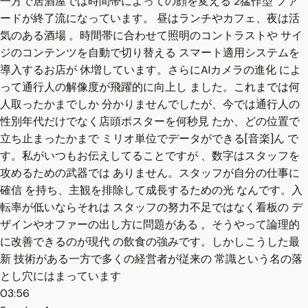
一方で居酒屋では時間帯によっての顔を変える 2猛作型 ファ
ードが終了流になっています。 昼はランチやカフェ、夜は活
気のある酒場 。時間帯に合わせて照明のコントラストや サイ
ジのコンテンツを自動で切り替える スマート適用システムを
導入するお店が 休増しています。さらにAIカメラの進化 によ
って通行人の解像度が飛躍的に向上し ました。これまでは何
人取ったかまでしか 分かりませんでしたが、今では通行人の
性別年代だけでなく店頭ポスターを何秒見 たか、どの位置で
立ち止まったかまで ミリオ単位でデータができる[音楽]ん で
す。私がいつもお伝えしてることですが 、数字はスタッフを
攻めるための武器では ありません。スタッフが自分の仕事に
確信 を持ち、主観を排除して成長するための光 なんです。入
転率が低いならそれは スタッフの努力不足ではなく看板の デ
ザインやオファーの出し方に問題がある 。そうやって論理的
に改善できるのが現代 の飲食の強みです。しかしこうした最
新 技術がある一方で多くの経営者が従来の 常識という名の落
とし穴にはまっています
03:56