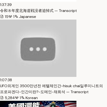
1:37:39
令和８年度北海道戦没者追悼式 — Transcript
15
1
Japanese
1:07:38
UFO외계인 3500만년전 에텔체인간-hisuk chai일루미니트의
프로파겐다-인간이란?-도메인-채희석 — Transcript
5,284
1
Korean