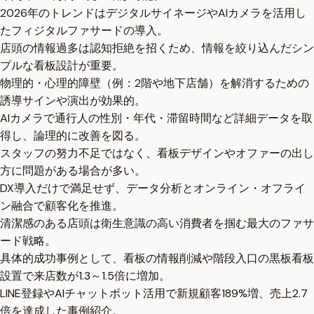
2026年のトレンドはデジタルサイネージやAIカメラを活用し
たフィジタルファサードの導入。
店頭の情報過多は認知拒絶を招くため、情報を絞り込んだシン
プルな看板設計が重要。
物理的・心理的障壁（例：2階や地下店舗）を解消するための
誘導サインや演出が効果的。
AIカメラで通行人の性別・年代・滞留時間など詳細データを取
得し、論理的に改善を図る。
スタッフの努力不足ではなく、看板デザインやオファーの出し
方に問題がある場合が多い。
DX導入だけで満足せず、データ分析とオンライン・オフライ
ン融合で顧客化を推進。
清潔感のある店頭は衛生意識の高い消費者を掴む最大のファサ
ード戦略。
具体的成功事例として、看板の情報削減や階段入口の黒板看板
設置で来店数が1.3～1.5倍に増加。
LINE登録やAIチャットボット活用で新規顧客189%増、売上2.7
倍を達成した事例紹介。