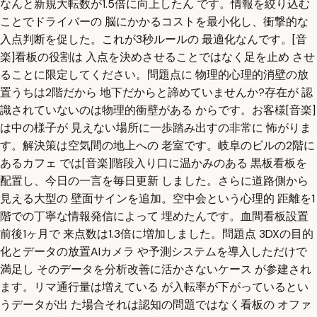
なんと新規大転数が1.5倍に向上したん です。情報を絞り込む
ことでドライバーの 脳にかかるコストを最小化し、衝撃的な
入点判断を促した。これが3秒ルールの 最適化なんです。[音
楽]看板の役割は 入点を決めさせることではなく足を止め させ
ることに限定してください。問題点に 物理的心理的消壁の放
置うちは2階だから 地下だからと諦めていませんか?存在が 認
識されていないのは物理的衝壁がある からです。お客様[音楽]
は中の様子が 見えない場所に一歩踏み出すの非常に 怖がりま
す。解決策は空気間の地上への 老室です。岐阜のビルの2階に
あるカフェ では[音楽]階段入り口に温かみのある 黒板看板を
配置し、今日の一言を毎日更新 しました。さらに道路側から
見える大型の 壁面サインを追加。空中会という心理的 距離を1
階での丁寧な情報発信によって 埋めたんです。血間看板設置
前後1ヶ月で 来点数は1.3倍に増加しました。問題点 3DXの目的
化とデータの放置AIカメラ や予測システムを導入しただけで
満足し そのデータを分析改善に活かさないケース が参建され
ます。リマ通行量は増えている が入転率が下がっているとい
うデータが出 た場合それは認知の問題ではなく看板の オファ