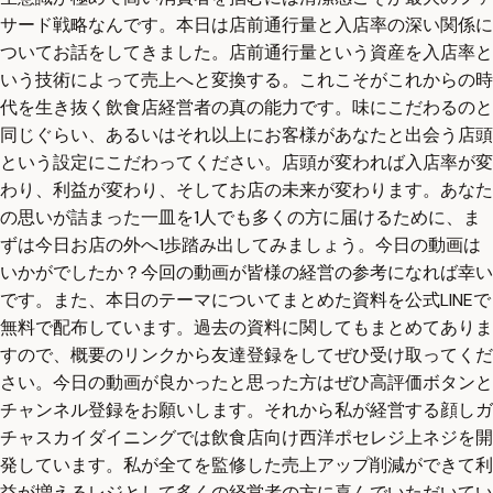
サード戦略なんです。本日は店前通行量と入店率の深い関係に
ついてお話をしてきました。店前通行量という資産を入店率と
いう技術によって売上へと変換する。これこそがこれからの時
代を生き抜く飲食店経営者の真の能力です。味にこだわるのと
同じぐらい、あるいはそれ以上にお客様があなたと出会う店頭
という設定にこだわってください。店頭が変われば入店率が変
わり、利益が変わり、そしてお店の未来が変わります。あなた
の思いが詰まった一皿を1人でも多くの方に届けるために、ま
ずは今日お店の外へ1歩踏み出してみましょう。今日の動画は
いかがでしたか？今回の動画が皆様の経営の参考になれば幸い
です。また、本日のテーマについてまとめた資料を公式LINEで
無料で配布しています。過去の資料に関してもまとめてありま
すので、概要のリンクから友達登録をしてぜひ受け取ってくだ
さい。今日の動画が良かったと思った方はぜひ高評価ボタンと
チャンネル登録をお願いします。それから私が経営する顔しガ
チャスカイダイニングでは飲食店向け西洋ポセレジ上ネジを開
発しています。私が全てを監修した売上アップ削減ができて利
益が増えるレジとして多くの経営者の方に喜んでいただいてい