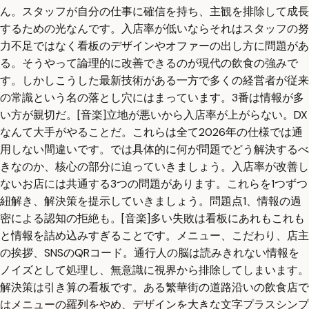
ん。スタッフが自分の仕事に確信を持ち、主観を排除して成長
するための光なんです。入店率が低いならそれはスタッフの努
力不足ではなく看板のデザインやオファーの出し方に問題があ
る。そうやって論理的に改善できるのが現代の飲食の強みで
す。しかしこうした最新技術がある一方で多くの経営者が従来
の常識という名の落とし穴にはまっています。3番は情報が多
い方が親切だ。[音楽]立地が悪いから入店率が上がらない。DX
なんて大手がやることだ。これらは全て2026年の仕様では通
用しない間違いです。では具体的に何が問題でどう解決するべ
きなのか、核心の部分に迫っていきましょう。入店率が改善し
ないお店には共通する3つの問題があります。これらを1つずつ
紐解き、解決策を提示していきましょう。問題点1、情報の過
密による認知の拒絶も。[音楽]多い失敗は看板にあれもこれも
と情報を詰め込みすぎることです。メニュー、こだわり、店主
の挨拶、SNSのQRコード。通行人の脳は読みきれない情報を
ノイズとして処理し、無意識に視界から排除してしまいます。
解決策は引き算の看板です。ある繁華街の道路沿いの飲食店で
はメニューの羅列をやめ、デザインを大きな文字プラスシンプ