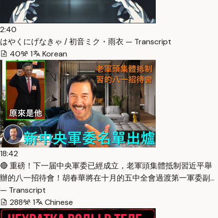
2:40
はやくにげなきゃ / 初音ミク・雨衣 — Transcript
40
1
Korean
18:42
🔴 重磅！下一届中央軍委已經成立，老軍頭集體抵制習近平舉
辦的八一招待會！胡春華將在十月的五中全會過渡第一軍委副…
— Transcript
288
1
Chinese