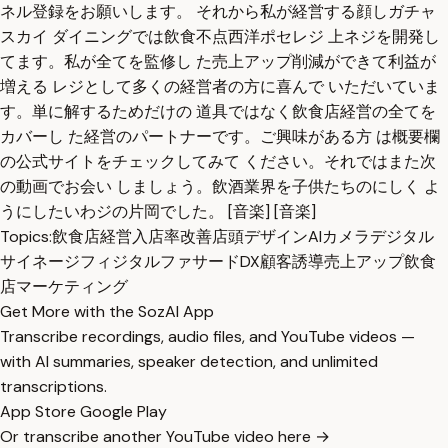
ネル登録をお願いします。 それから私が経営する顔しガチャ
スカイ ダイニングでは飲食不点西洋ポセレジ 上ネジを開発し
てます。私が全てを監修し た売上アップ削減ができて利益が
増える レジとして多くの経営者の方に喜んで いただいていま
す。単に解するためだけの 道具ではなく飲食店経営の全てを
カバーし た経営のパートナーです。ご興味がある方 は概要欄
の公式サイトをチェックしてみて ください。それではまた次
の動画でお会い しましょう。飲酒業界を子供たちのにしく よ
うにしたいわジの片岡でした。 [音楽] [音楽]
Topics:
飲食店経営
入店率改善
店頭デザイン
AIカメラ
デジタル
サイネージ
フィジタルファサード
DX
顧客誘導
売上アップ
飲食
店マーケティング
Get More with the SozAI App
Transcribe recordings, audio files, and YouTube videos —
with AI summaries, speaker detection, and unlimited
transcriptions.
App Store
Google Play
Or transcribe another YouTube video here →