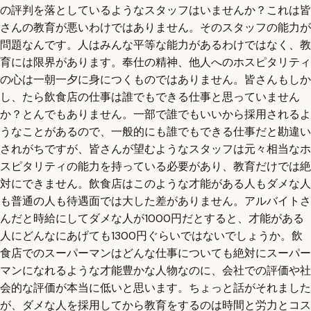
の評判を落としているようなスタッフはいませんか？これは皆
さんの教育が悪いわけではありません。そのスタッフの能力が
問題なんです。人はみんな平等な能力があるわけではなく、教
育には限界があります。奉仕の精神、他人へのホスピタリティ
の心は一朝一夕に身につくものではありません。皆さんもしか
し、たら飲食店の仕事は誰でもできる仕事と思っていません
か？とんでもありません。一部で誰でもいいから採用されるよ
うなことがあるので、一般的にも誰でもできる仕事だと勘違い
されがちですが、皆さんが望むようなスタッフは元々相当なホ
スピタリティの能力を持っている必要があり、教育だけでは絶
対にできません。飲食店はこのような才能がある人もダメな人
も普通の人も待遇面では大した差がありません。アルバイトさ
んだと時給にしてダメな人が1000円だとすると、才能がある
人にどんなにあげても1300円ぐらいではないでしょうか。飲
食店でのスーパーマンはどんな仕事についても絶対にスーパー
マンになれるような才能豊かな人物なのに、会社での評価や社
会的な評価が本当に低いと思います。ちょっと話がそれました
が、ダメな人を採用してから教育をするのは時間と労力とコス