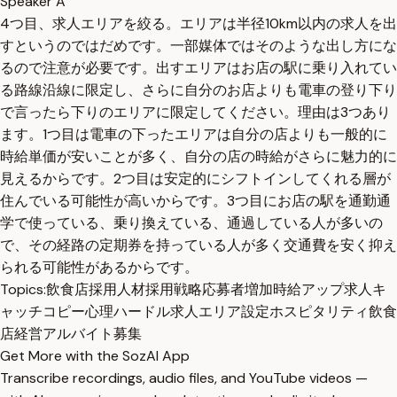
Speaker A
4つ目、求人エリアを絞る。エリアは半径10km以内の求人を出
すというのではだめです。一部媒体ではそのような出し方にな
るので注意が必要です。出すエリアはお店の駅に乗り入れてい
る路線沿線に限定し、さらに自分のお店よりも電車の登り下り
で言ったら下りのエリアに限定してください。理由は3つあり
ます。1つ目は電車の下ったエリアは自分の店よりも一般的に
時給単価が安いことが多く、自分の店の時給がさらに魅力的に
見えるからです。2つ目は安定的にシフトインしてくれる層が
住んでいる可能性が高いからです。3つ目にお店の駅を通勤通
学で使っている、乗り換えている、通過している人が多いの
で、その経路の定期券を持っている人が多く交通費を安く抑え
られる可能性があるからです。
Topics:
飲食店採用
人材採用戦略
応募者増加
時給アップ
求人キ
ャッチコピー
心理ハードル
求人エリア設定
ホスピタリティ
飲食
店経営
アルバイト募集
Get More with the SozAI App
Transcribe recordings, audio files, and YouTube videos —