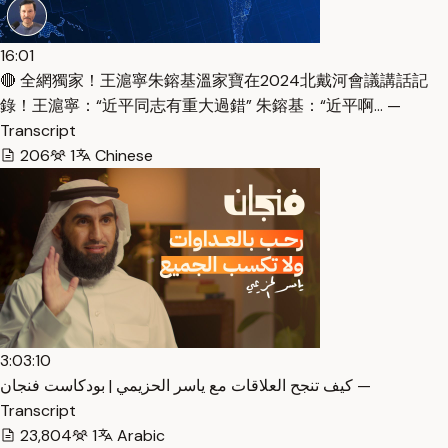
16:01
🔴 全網獨家！王滬寧朱鎔基溫家寶在2024北戴河會議講話記
錄！王滬寧：“近平同志有重大過錯” 朱鎔基：“近平啊… —
Transcript
206
1
Chinese
3:03:10
كيف تنجح العلاقات مع ياسر الحزيمي | بودكاست فنجان —
Transcript
23,804
1
Arabic