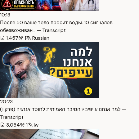
10:13
После 50 ваше тело просит воды: 10 сигналов
обезвоживан… — Transcript
1,457
1
Russian
20:23
למה אנחנו עייפים? הסיבה האמיתית לחוסר אנרגיה (פרק 1) —
Transcript
3,054
1
Iw