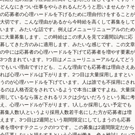
どんなにきつい仕事をやらされるんだろうと思いませんか？そ
の応募者の心理ハードルを下げるために理由付けをすることが
大切です。こんな理由があるから今時給を高くして募集をして
います、みたいな話です。例えばメニューリニューアルのため
に大量募集します。この時給はこの求人を見て2週間以内に応
募してきた方のみに適用します、みたいな感じです。この文章
の中には応募者の心理ハードルを下げて応募者を増やす要素が
3つ含まれています。1つ目はメニューリニューアルなんてどう
でもいい理由ですけども、こんな理由でも応募者は理由さえあ
れば心理ハードルは下がります。2つ目は大量採用しますとい
うのが心理ハードルを下げています。人は誰でも不採用にされ
るのは人格否定をされているようで本当に嫌ですよね。大量採
用しているなら落とされるリスクは少ないだろうという風に考
え、心理ハードルが下がります。1人しか採用しない予定でも
募集人数1人というより採用人数若干名にした方が応募者は増
えます。3つ目は2週間という期間限定にしてしまうのも応募
者を増やすテクニックの1つです。この募集は2週間限定だから
今応募しないと損をするという心理が働き、色々検討しないで