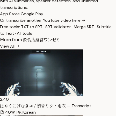
with AI summaries, speaker detection, and unlimited
transcriptions.
App Store
Google Play
Or transcribe another YouTube video here →
Free tools:
TXT to SRT
·
SRT Validator
·
Merge SRT
·
Subtitle
to Text
·
All tools
More from 飲食店経営ワンゼミ
View All
2:40
はやくにげなきゃ / 初音ミク・雨衣 — Transcript
40
1
Korean