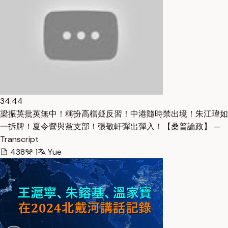
34:44
梁振英批英無中！稱扮高檔疑反習！中港隨時禁出境！朱江瑋如
一拆牌！夏令營與黨支部！張敬軒彈出彈入！【桑普論政】 —
Transcript
438
1
Yue