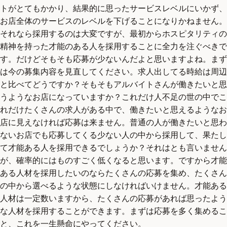
トがとてもかかり、結果的に思ったサービスレベルにいかず、
お店全体のサービスのレベルを下げることになりかねません。
それなら採用するのは大変ですが、最初からホスピタリティの
精神を持った才能のある人を採用することに全力を注ぐべきで
す。だけどそもそも応募が少ないんだよと思いますよね。まず
は今の募集内容を見直してください。求人出してる時給は周辺
と比べてどうですか？そもそもアルバイトさんが働きたいと思
うようなお店になっていますか？これだけ人不足の世の中でこ
れだけたくさんの求人がある中で、働きたいと思えるようなお
店に見えなければ応募は来ません。普通の人が働きたいと思わ
ないお店でも応募してくる少ない人の中から採用して、果たし
て才能ある人を採用できるでしょうか？それはとも言いません
が、確率的にはものすごく低くなると思います。ですから才能
ある人材を採用したいのならたくさんの応募を集め、たくさん
の中から選べるような状態にしなければいけません。才能ある
人材は一定数いますから、たくさんの応募があれば思ったよう
な人材を採用することができます。まずは応募を多く集めるこ
と、これを一生懸命にやってください。