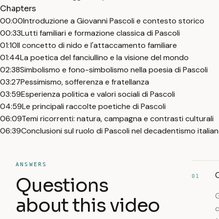
Chapters
00:00
Introduzione a Giovanni Pascoli e contesto storico
00:33
Lutti familiari e formazione classica di Pascoli
01:10
Il concetto di nido e l'attaccamento familiare
01:44
La poetica del fanciullino e la visione del mondo
02:38
Simbolismo e fono-simbolismo nella poesia di Pascoli
03:27
Pessimismo, sofferenza e fratellanza
03:59
Esperienza politica e valori sociali di Pascoli
04:59
Le principali raccolte poetiche di Pascoli
06:09
Temi ricorrenti: natura, campagna e contrasti culturali
06:39
Conclusioni sul ruolo di Pascoli nel decadentismo italia
ANSWERS
C
01
Questions
G
about this video
c