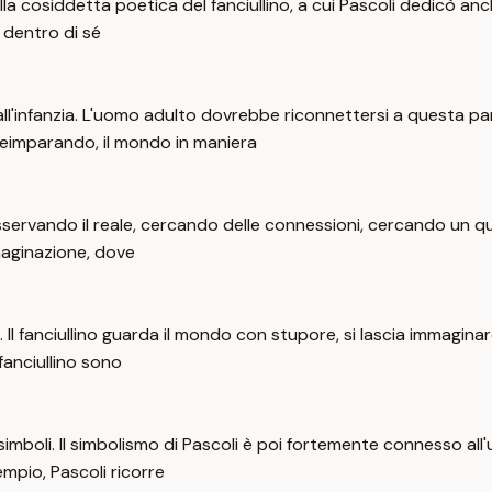
 alla cosiddetta poetica del fanciullino, a cui Pascoli dedicò an
 dentro di sé
ta all'infanzia. L'uomo adulto dovrebbe riconnettersi a questa p
reimparando, il mondo in maniera
ì osservando il reale, cercando delle connessioni, cercando un 
aginazione, dove
 fanciullino guarda il mondo con stupore, si lascia immaginare, 
fanciullino sono
mboli. Il simbolismo di Pascoli è poi fortemente connesso all'u
mpio, Pascoli ricorre