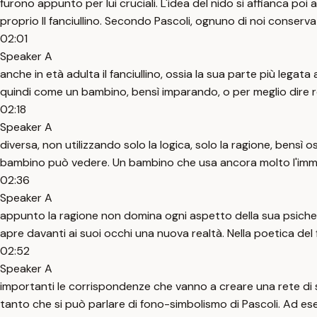
furono appunto per lui cruciali. L'idea del nido si affianca poi
proprio Il fanciullino. Secondo Pascoli, ognuno di noi conserva
02:01
Speaker A
anche in età adulta il fanciullino, ossia la sua parte più lega
quindi come un bambino, bensì imparando, o per meglio dire 
02:18
Speaker A
diversa, non utilizzando solo la logica, solo la ragione, bens
bambino può vedere. Un bambino che usa ancora molto l'imm
02:36
Speaker A
appunto la ragione non domina ogni aspetto della sua psiche. Il
apre davanti ai suoi occhi una nuova realtà. Nella poetica del 
02:52
Speaker A
importanti le corrispondenze che vanno a creare una rete di si
tanto che si può parlare di fono-simbolismo di Pascoli. Ad ese