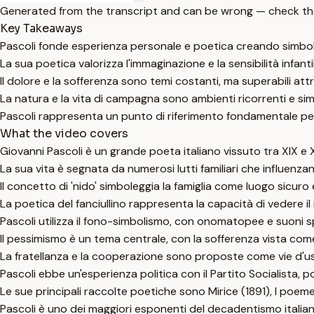
Generated from the transcript and can be wrong — check th
Key Takeaways
Pascoli fonde esperienza personale e poetica creando simboli co
La sua poetica valorizza l'immaginazione e la sensibilità infant
Il dolore e la sofferenza sono temi costanti, ma superabili att
La natura e la vita di campagna sono ambienti ricorrenti e sim
Pascoli rappresenta un punto di riferimento fondamentale per
What the video covers
Giovanni Pascoli è un grande poeta italiano vissuto tra XIX 
La sua vita è segnata da numerosi lutti familiari che influen
Il concetto di 'nido' simboleggia la famiglia come luogo sicuro 
La poetica del fanciullino rappresenta la capacità di vedere 
Pascoli utilizza il fono-simbolismo, con onomatopee e suoni s
Il pessimismo è un tema centrale, con la sofferenza vista co
La fratellanza e la cooperazione sono proposte come vie d'us
Pascoli ebbe un'esperienza politica con il Partito Socialista, p
Le sue principali raccolte poetiche sono Mirice (1891), I poeme
Pascoli è uno dei maggiori esponenti del decadentismo italiano