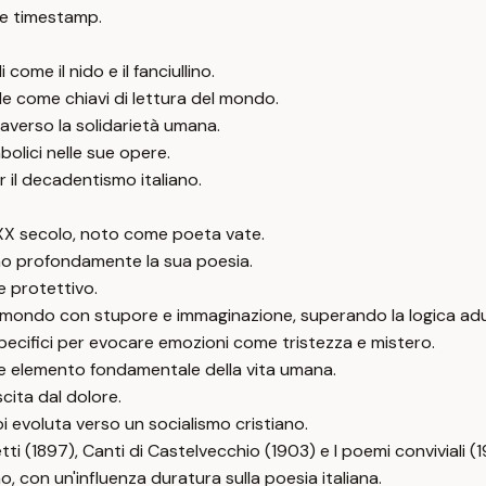
e timestamp.
me il nido e il fanciullino.
ile come chiavi di lettura del mondo.
raverso la solidarietà umana.
bolici nelle sue opere.
 il decadentismo italiano.
e XX secolo, noto come poeta vate.
zano profondamente la sua poesia.
e protettivo.
il mondo con stupore e immaginazione, superando la logica adu
pecifici per evocare emozioni come tristezza e mistero.
me elemento fondamentale della vita umana.
cita dal dolore.
oi evoluta verso un socialismo cristiano.
tti (1897), Canti di Castelvecchio (1903) e I poemi conviviali (
, con un'influenza duratura sulla poesia italiana.