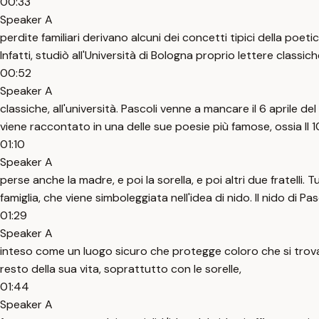
00:33
Speaker A
perdite familiari derivano alcuni dei concetti tipici della poeti
Infatti, studiò all'Università di Bologna proprio lettere class
00:52
Speaker A
classiche, all'università. Pascoli venne a mancare il 6 aprile
viene raccontato in una delle sue poesie più famose, ossia I
01:10
Speaker A
perse anche la madre, e poi la sorella, e poi altri due fratell
famiglia, che viene simboleggiata nell'idea di nido. Il nido di Pas
01:29
Speaker A
inteso come un luogo sicuro che protegge coloro che si trovano 
resto della sua vita, soprattutto con le sorelle,
01:44
Speaker A