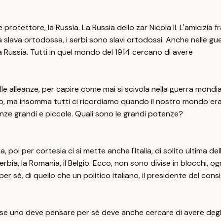
otettore, la Russia. La Russia dello zar Nicola II. L'amicizia fr
lava ortodossa, i serbi sono slavi ortodossi. Anche nelle guerr
a Russia. Tutti in quel mondo del 1914 cercano di avere
delle alleanze, per capire come mai si scivola nella guerra mon
o, ma insomma tutti ci ricordiamo quando il nostro mondo era di
enze grandi e piccole. Quali sono le grandi potenze?
ria, poi per cortesia ci si mette anche l'Italia, di solito ultima 
rbia, la Romania, il Belgio. Ecco, non sono divise in blocchi, og
 sé, di quello che un politico italiano, il presidente del consi
ò se uno deve pensare per sé deve anche cercare di avere degli a