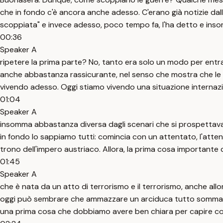
che in fondo c'è ancora anche adesso. C'erano già notizie dal
scoppiata" e invece adesso, poco tempo fa, l'ha detto e ins
00:36
Speaker A
ripetere la prima parte? No, tanto era solo un modo per entra
anche abbastanza rassicurante, nel senso che mostra che le g
vivendo adesso. Oggi stiamo vivendo una situazione internazio
01:04
Speaker A
insomma abbastanza diversa dagli scenari che si prospettava
in fondo lo sappiamo tutti: comincia con un attentato, l'attent
trono dell'impero austriaco. Allora, la prima cosa importante 
01:45
Speaker A
che è nata da un atto di terrorismo e il terrorismo, anche allo
oggi può sembrare che ammazzare un arciduca tutto sommato 
una prima cosa che dobbiamo avere ben chiara per capire com'