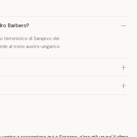
dro Barbero?
 terroristico di Sarajevo del
rede al trono austro-ungarico.
re a raccontare qui a Sarzana, c'era già un po' il clima