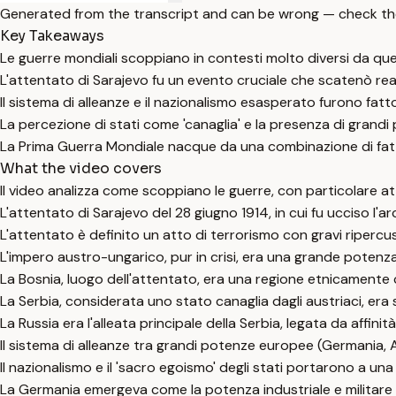
Generated from the transcript and can be wrong — check th
Key Takeaways
Le guerre mondiali scoppiano in contesti molto diversi da quelli 
L'attentato di Sarajevo fu un evento cruciale che scatenò reazi
Il sistema di alleanze e il nazionalismo esasperato furono fatto
La percezione di stati come 'canaglia' e la presenza di grandi
La Prima Guerra Mondiale nacque da una combinazione di fattori 
What the video covers
Il video analizza come scoppiano le guerre, con particolare a
L'attentato di Sarajevo del 28 giugno 1914, in cui fu ucciso l'
L'attentato è definito un atto di terrorismo con gravi ripercuss
L'impero austro-ungarico, pur in crisi, era una grande potenza e
La Bosnia, luogo dell'attentato, era una regione etnicamente 
La Serbia, considerata uno stato canaglia dagli austriaci, er
La Russia era l'alleata principale della Serbia, legata da affinità
Il sistema di alleanze tra grandi potenze europee (Germania, Aust
Il nazionalismo e il 'sacro egoismo' degli stati portarono a un
La Germania emergeva come la potenza industriale e militare 