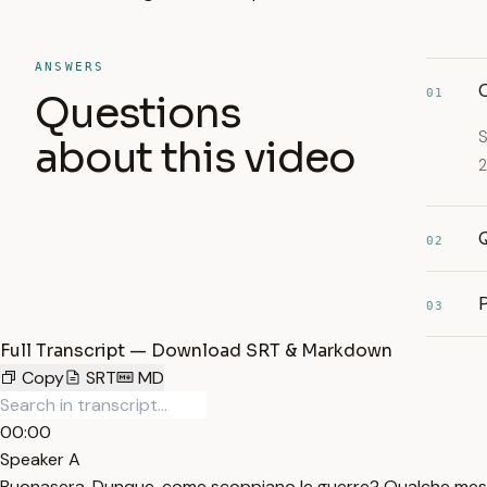
ANSWERS
01
Questions
S
about this video
2
Q
02
P
03
Full Transcript — Download SRT & Markdown
Copy
SRT
MD
00:00
Speaker A
Buonasera. Dunque, come scoppiano le guerre? Qualche mese f