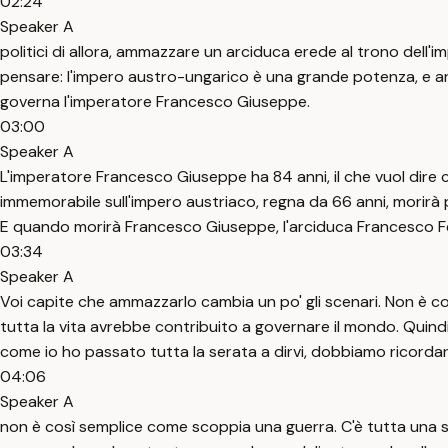
02:24
Speaker A
politici di allora, ammazzare un arciduca erede al trono dell
pensare: l'impero austro-ungarico è una grande potenza, e an
governa l'imperatore Francesco Giuseppe.
03:00
Speaker A
L'imperatore Francesco Giuseppe ha 84 anni, il che vuol dir
immemorabile sull'impero austriaco, regna da 66 anni, morirà p
E quando morirà Francesco Giuseppe, l'arciduca Francesco Ferd
03:34
Speaker A
Voi capite che ammazzarlo cambia un po' gli scenari. Non è c
tutta la vita avrebbe contribuito a governare il mondo. Quindi
come io ho passato tutta la serata a dirvi, dobbiamo ricordar
04:06
Speaker A
non è così semplice come scoppia una guerra. C'è tutta una seri