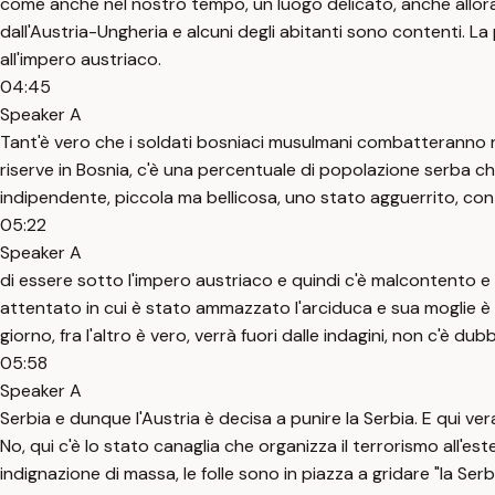
come anche nel nostro tempo, un luogo delicato, anche allora
dall'Austria-Ungheria e alcuni degli abitanti sono contenti
all'impero austriaco.
04:45
Speaker A
Tant'è vero che i soldati bosniaci musulmani combatteranno nel
riserve in Bosnia, c'è una percentuale di popolazione serba che
indipendente, piccola ma bellicosa, uno stato agguerrito, contr
05:22
Speaker A
di essere sotto l'impero austriaco e quindi c'è malcontento e 
attentato in cui è stato ammazzato l'arciduca e sua moglie è s
giorno, fra l'altro è vero, verrà fuori dalle indagini, non c'è du
05:58
Speaker A
Serbia e dunque l'Austria è decisa a punire la Serbia. E qui ver
No, qui c'è lo stato canaglia che organizza il terrorismo all'est
indignazione di massa, le folle sono in piazza a gridare "la Se