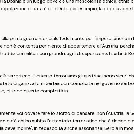
 la Bosnia è un luogo dove c'è una mescolanza etnica, etnie o
. La popolazione croata è contenta per esempio, la popolazio
la prima guerra mondiale fedelmente per l'impero, anche in Ita
 non è contenta per niente di appartenere all'Austria, perché lì
addizioni militari con grandi sogni di espansione. I serbi di B
c'è terrorismo. E questo terrorismo gli austriaci sono sicuri 
tato organizzato in Serbia con complicità nel governo serbo, ne
bbio, ci sono queste complicità in
amente voi dovete fare lo sforzo di pensare: non l'Austria, la S
ero e c'è chi ha subito l'attentato terroristico che è deciso a p
rbia deve morire". In tedesco fa anche assonanza: Serbia in mos