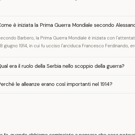
Come è iniziata la Prima Guerra Mondiale secondo Alessan
econdo Barbero, la Prima Guerra Mondiale è iniziata con l'attentato
8 giugno 1914, in cui fu ucciso l'arciduca Francesco Ferdinando, e
ual era il ruolo della Serbia nello scoppio della guerra?
erché le alleanze erano così importanti nel 1914?
a, quando abbiamo cominciato a pensare che cosa potevo veni