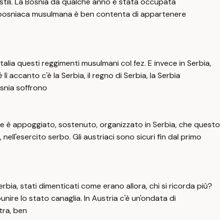
stili. La Bosnia da qualche anno è stata occupata
ne bosniaca musulmana è ben contenta di appartenere
lia questi reggimenti musulmani col fez. E invece in Serbia,
 accanto c'è la Serbia, il regno di Serbia, la Serbia
osnia soffrono
che è appoggiato, sostenuto, organizzato in Serbia, che questo
ll'esercito serbo. Gli austriaci sono sicuri fin dal primo
erbia, stati dimenticati come erano allora, chi si ricorda più?
unire lo stato canaglia. In Austria c'è un'ondata di
tra, ben