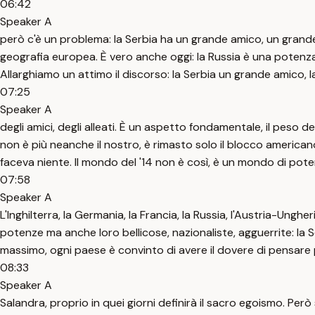
06:42
Speaker A
però c'è un problema: la Serbia ha un grande amico, un grande pr
geografia europea. È vero anche oggi: la Russia è una potenza s
Allarghiamo un attimo il discorso: la Serbia un grande amico, l
07:25
Speaker A
degli amici, degli alleati. È un aspetto fondamentale, il peso 
non è più neanche il nostro, è rimasto solo il blocco american
faceva niente. Il mondo del '14 non è così, è un mondo di pot
07:58
Speaker A
L'Inghilterra, la Germania, la Francia, la Russia, l'Austria-Unghe
potenze ma anche loro bellicose, nazionaliste, agguerrite: la Se
massimo, ogni paese è convinto di avere il dovere di pensare per
08:33
Speaker A
Salandra, proprio in quei giorni definirà il sacro egoismo. Per