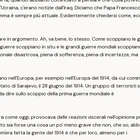
l'Ucraina, c'erano notizie dall'Iraq. Diciamo che Papa Frances
omma è sempre più attuale. Evidentemente chiedersi come, ec
re in argomento. Ah, va bene, lo stesso. Come scoppiano le gu
uerre scoppiano in situ e le grandi guerre mondiali scoppiano
nale disastrosa, piena di sofferenza, piena di incertezze, ma
no nell'Europa, per esempio nell'Europa del 1914, da cui com
ato di Sarajevo, il 28 giugno del 1914. Un gruppo di terroristi
da dire sullo scoppio della prima guerra mondiale è
ra come oggi, provocava delle reazioni viscerali nell'opinione 
sia forse una cosa un po' meno grave che non, che so, abbat
era fatta la gente del 1914 è che per loro, almeno per i