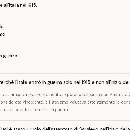
ll'Italia nel 1915.
ia
lmo
in guerra
erché l'Italia entrò in guerra solo nel 1915 e non all'inizio del
'Italia rimase inizialmente neutrale perché l'alleanza con Austria 
onsiderata vincolante, e il governo valutava attentamente le condizi
rima di decidere l'entrata in guerra.
ual è stato il ruolo dell'attentato di Sarajevo nell'inizio d