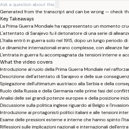
Generated from the transcript and can be wrong — check th
Key Takeaways
La Prima Guerra Mondiale ha rappresentato un momento crucial
L'attentato di Sarajevo fu il detonatore di una serie di allean
L'Italia entrò in guerra solo nel 1915, dopo un lungo periodo di
Le dinamiche internazionali erano complesse, con alleanze famil
L'entrata in guerra fu accompagnata da tensioni interne e ac
What the video covers
Introduzione al ruolo della Prima Guerra Mondiale nel rafforza
Descrizione dell'attentato di Sarajevo e delle sue conseguenz
Spiegazione dell'ultimatum austriaco alla Serbia e della conse
Ruolo della Russia e della Germania nelle prime fasi del conflitt
Analisi delle sei grandi potenze europee e della posizione inizial
Discussione sulla politica inglese riguardo al Belgio e l'invasio
Introduzione ai protagonisti politici italiani e alle tensioni inte
Esame delle pressioni esterne e interne che hanno spinto l'Ital
Riflessioni sulle implicazioni nazionali e internazionali dell'entra