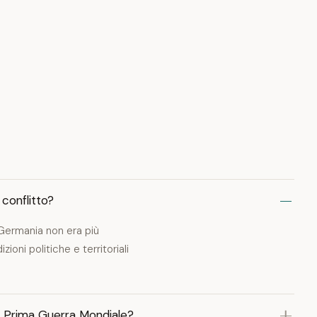
 conflitto?
e Germania non era più
oni politiche e territoriali
ella Prima Guerra Mondiale?