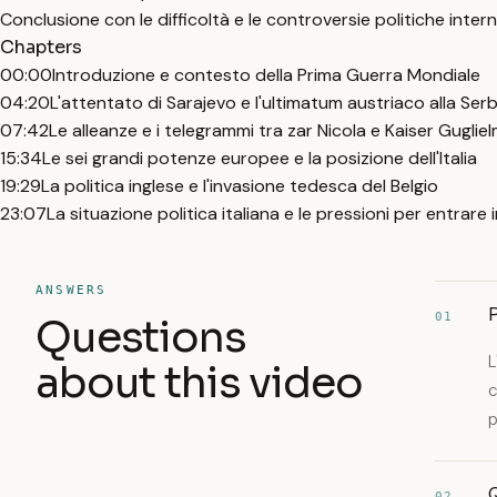
Conclusione con le difficoltà e le controversie politiche interne a
Chapters
00:00
Introduzione e contesto della Prima Guerra Mondiale
04:20
L'attentato di Sarajevo e l'ultimatum austriaco alla Serb
07:42
Le alleanze e i telegrammi tra zar Nicola e Kaiser Guglie
15:34
Le sei grandi potenze europee e la posizione dell'Italia
19:29
La politica inglese e l'invasione tedesca del Belgio
23:07
La situazione politica italiana e le pressioni per entrare 
ANSWERS
P
01
Questions
L
about this video
c
p
Q
02