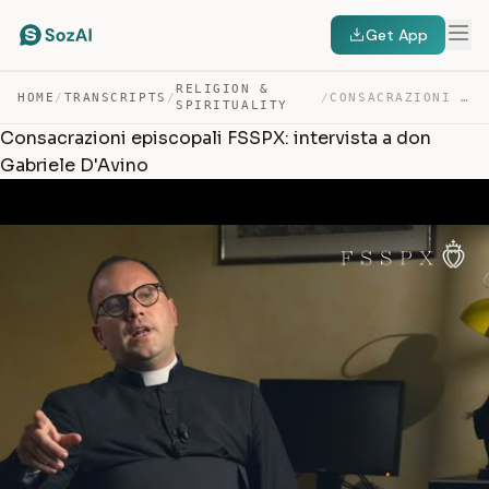
Get App
RELIGION &
HOME
/
TRANSCRIPTS
/
/
CONSACRAZIONI EPISCOPALI FSSPX: INTERVISTA A DON GABRIE… — TRANSCRIPT
SPIRITUALITY
Consacrazioni episcopali FSSPX: intervista a don
Gabriele D'Avino