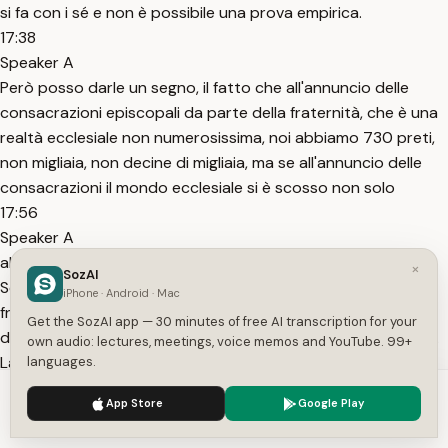
si fa con i sé e non è possibile una prova empirica.
17:38
Speaker A
Però posso darle un segno, il fatto che all'annuncio delle
consacrazioni episcopali da parte della fraternità, che è una
realtà ecclesiale non numerosissima, noi abbiamo 730 preti,
non migliaia, non decine di migliaia, ma se all'annuncio delle
consacrazioni il mondo ecclesiale si è scosso non solo
17:56
Speaker A
all'interno della tradizione, ma all'interno stesso della Santa
×
SozAI
Sede, questo vuol dire che c'è una paura, una paura che la
iPhone · Android · Mac
fraternità possa effettivamente amente essere un baluardo
Get the SozAI app — 30 minutes of free AI transcription for your
di qualcosa che doveva scomparire e che non è scomparso.
own audio: lectures, meetings, voice memos and YouTube. 99+
La messa antica doveva
languages.
18:12
We use cookies to enhance your experience.
Privacy Policy
App Store
Google Play
Speaker A
Accept
Settings
scomparire, l'insegnamento tradizionale del catechismo