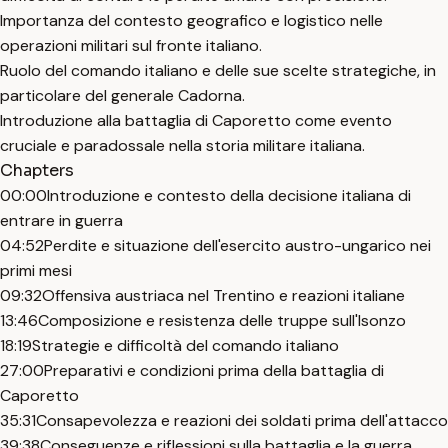
Importanza del contesto geografico e logistico nelle
operazioni militari sul fronte italiano.
Ruolo del comando italiano e delle sue scelte strategiche, in
particolare del generale Cadorna.
Introduzione alla battaglia di Caporetto come evento
cruciale e paradossale nella storia militare italiana.
Chapters
00:00
Introduzione e contesto della decisione italiana di
entrare in guerra
04:52
Perdite e situazione dell'esercito austro-ungarico nei
primi mesi
09:32
Offensiva austriaca nel Trentino e reazioni italiane
13:46
Composizione e resistenza delle truppe sull'Isonzo
18:19
Strategie e difficoltà del comando italiano
27:00
Preparativi e condizioni prima della battaglia di
Caporetto
35:31
Consapevolezza e reazioni dei soldati prima dell'attacco
39:38
Conseguenze e riflessioni sulla battaglia e la guerra