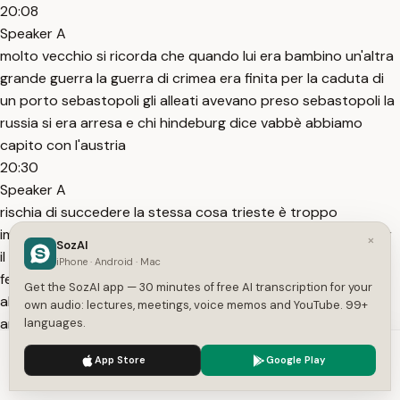
20:08
Speaker A
molto vecchio si ricorda che quando lui era bambino un'altra
grande guerra la guerra di crimea era finita per la caduta di
un porto sebastopoli gli alleati avevano preso sebastopoli la
russia si era arresa e chi hindeburg dice vabbè abbiamo
capito con l'austria
20:30
Speaker A
rischia di succedere la stessa cosa trieste è troppo
importante dobbiamo aiutarli detto fra parentesi giusto per
×
SozAI
il piacere di affrescare il personaggio con due pennellate il
iPhone · Android · Mac
feldmaresciallo folk hindenburg era già molto vecchio
Get the SozAI app — 30 minutes of free AI transcription for your
abbastanza vecchio da ricordarsi la guerra di crimea vivrà
own audio: lectures, meetings, voice memos and YouTube. 99+
ancora molto a
languages.
20:49
We use cookies to enhance your experience.
Privacy Policy
App Store
Google Play
Speaker A
Accept
Settings
lungo nella germania fra le due guerre diventerà presidente