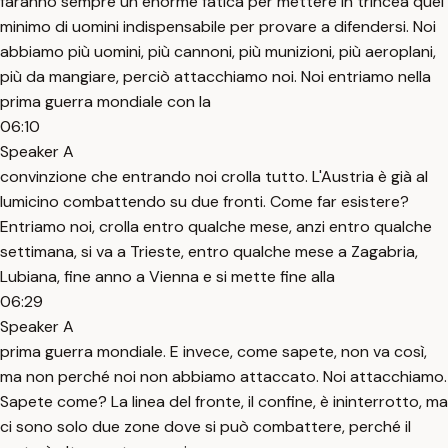
faranno sempre un enorme fatica per mettere in trincea quel
minimo di uomini indispensabile per provare a difendersi. Noi
abbiamo più uomini, più cannoni, più munizioni, più aeroplani,
più da mangiare, perciò attacchiamo noi. Noi entriamo nella
prima guerra mondiale con la
06:10
Speaker A
convinzione che entrando noi crolla tutto. L'Austria è già al
lumicino combattendo su due fronti. Come far esistere?
Entriamo noi, crolla entro qualche mese, anzi entro qualche
settimana, si va a Trieste, entro qualche mese a Zagabria,
Lubiana, fine anno a Vienna e si mette fine alla
06:29
Speaker A
prima guerra mondiale. E invece, come sapete, non va così,
ma non perché noi non abbiamo attaccato. Noi attacchiamo.
Sapete come? La linea del fronte, il confine, è ininterrotto, ma
ci sono solo due zone dove si può combattere, perché il