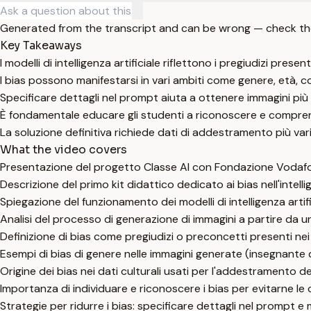
Generated from the transcript and can be wrong — check th
Key Takeaways
I modelli di intelligenza artificiale riflettono i pregiudizi pres
I bias possono manifestarsi in vari ambiti come genere, età, c
Specificare dettagli nel prompt aiuta a ottenere immagini più p
È fondamentale educare gli studenti a riconoscere e comprend
La soluzione definitiva richiede dati di addestramento più varieg
What the video covers
Presentazione del progetto Classe AI con Fondazione Vodafon
Descrizione del primo kit didattico dedicato ai bias nell'intelli
Spiegazione del funzionamento dei modelli di intelligenza artifi
Analisi del processo di generazione di immagini a partire da 
Definizione di bias come pregiudizi o preconcetti presenti ne
Esempi di bias di genere nelle immagini generate (insegnant
Origine dei bias nei dati culturali usati per l'addestramento de
Importanza di individuare e riconoscere i bias per evitarne le
Strategie per ridurre i bias: specificare dettagli nel prompt e 