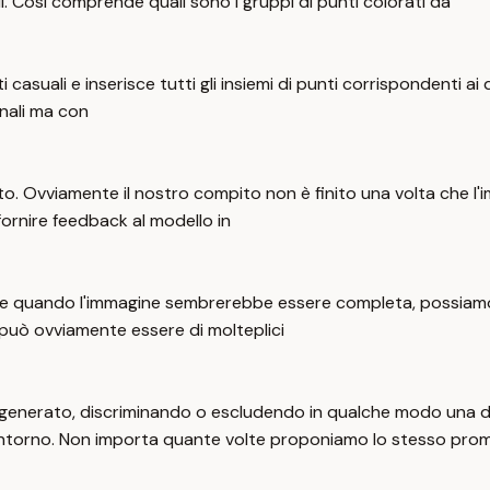
li. Così comprende quali sono i gruppi di punti colorati da
i casuali e inserisce tutti gli insiemi di punti corrispondenti 
nali ma con
mento. Ovviamente il nostro compito non è finito una volta che 
fornire feedback al modello in
 quando l'immagine sembrerebbe essere completa, possiamo s
 può ovviamente essere di molteplici
o generato, discriminando o escludendo in qualche modo una d
 intorno. Non importa quante volte proponiamo lo stesso pro