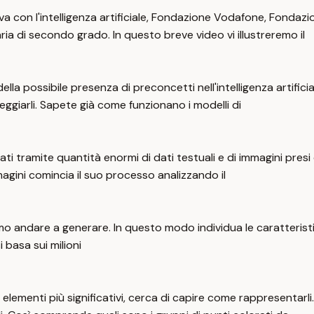
iva con l'intelligenza artificiale, Fondazione Vodafone, Fonda
aria di secondo grado. In questo breve video vi illustreremo il
della possibile presenza di preconcetti nell'intelligenza artifi
iarli. Sapete già come funzionano i modelli di
i tramite quantità enormi di dati testuali e di immagini presi da
magini comincia il suo processo analizzando il
o andare a generare. In questo modo individua le caratteristich
i basa sui milioni
li elementi più significativi, cerca di capire come rappresentarl