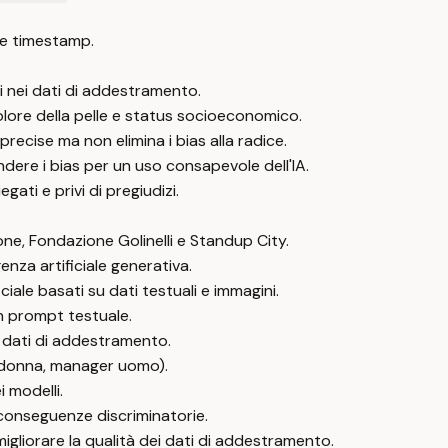
e timestamp.
enti nei dati di addestramento.
olore della pelle e status socioeconomico.
recise ma non elimina i bias alla radice.
ere i bias per un uso consapevole dell'IA.
ati e privi di pregiudizi.
e, Fondazione Golinelli e Standup City.
genza artificiale generativa.
ciale basati su dati testuali e immagini.
un prompt testuale.
i dati di addestramento.
e donna, manager uomo).
i modelli.
 conseguenze discriminatorie.
migliorare la qualità dei dati di addestramento.