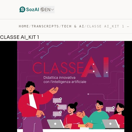
EN
HOME
/
TRANSCRIPTS
/
TECH & AI
/
CLASSE AI_KIT 1 —
CLASSE AI_KIT 1