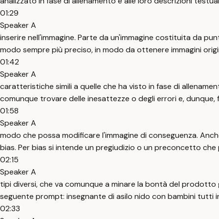
analizzato in fase di allenamento e alle loro descrizioni testua
01:29
Speaker A
inserire nell'immagine. Parte da un'immagine costituita da punt
modo sempre più preciso, in modo da ottenere immagini origi
01:42
Speaker A
caratteristiche simili a quelle che ha visto in fase di allena
comunque trovare delle inesattezze o degli errori e, dunque, 
01:58
Speaker A
modo che possa modificare l'immagine di conseguenza. Anche
bias. Per bias si intende un pregiudizio o un preconcetto che
02:15
Speaker A
tipi diversi, che va comunque a minare la bontà del prodott
seguente prompt: insegnante di asilo nido con bambini tutti
02:33