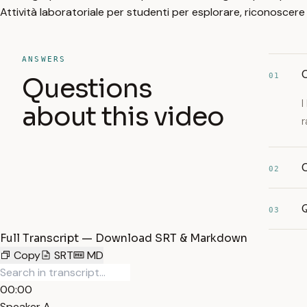
Attività laboratoriale per studenti per esplorare, riconoscere e
ANSWERS
C
01
Questions
I
about this video
r
C
02
Q
03
Full Transcript — Download SRT & Markdown
Copy
SRT
MD
00:00
Speaker A