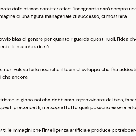
te dalla stessa caratteristica: l'insegnante sarà sempre un
magine di una figura manageriale di successo, ci mostrerà
vio bias di genere per quanto riguarda questi ruoli, l'idea ch
mente la macchina in sé
non voleva farlo neanche il team di sviluppo che l'ha addestra
izi che ancora
triamo in gioco noi che dobbiamo improvvisarci del bias, face
esti preconcetti, ma soprattutto quali possono essere le lo
, le immagini che l'intelligenza artificiale produce potrebbero c