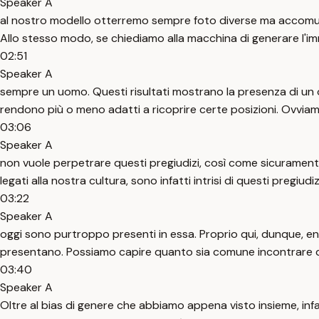
Speaker A
al nostro modello otterremo sempre foto diverse ma accomuna
Allo stesso modo, se chiediamo alla macchina di generare l'im
02:51
Speaker A
sempre un uomo. Questi risultati mostrano la presenza di un ov
rendono più o meno adatti a ricoprire certe posizioni. Ovvia
03:06
Speaker A
non vuole perpetrare questi pregiudizi, così come sicuramente 
legati alla nostra cultura, sono infatti intrisi di questi pregiud
03:22
Speaker A
oggi sono purtroppo presenti in essa. Proprio qui, dunque, en
presentano. Possiamo capire quanto sia comune incontrare qu
03:40
Speaker A
Oltre al bias di genere che abbiamo appena visto insieme, infatti