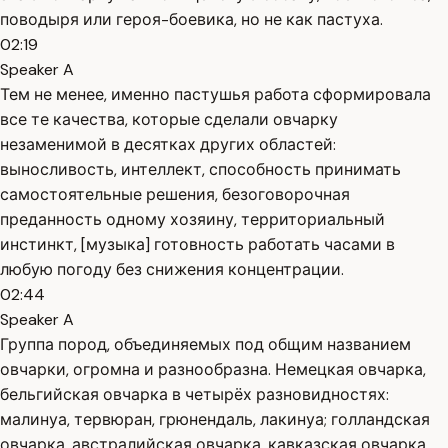
поводыря или героя-боевика, но не как пастуха.
02:19
Speaker A
Тем не менее, именно пастушья работа сформировала
все те качества, которые сделали овчарку
незаменимой в десятках других областей:
выносливость, интеллект, способность принимать
самостоятельные решения, безоговорочная
преданность одному хозяину, территориальный
инстинкт, [музыка] готовность работать часами в
любую погоду без снижения концентрации.
02:44
Speaker A
Группа пород, объединяемых под общим названием
овчарки, огромна и разнообразна. Немецкая овчарка,
бельгийская овчарка в четырёх разновидностях:
малинуа, тервюран, грюнендаль, лакинуа; голландская
овчарка, австралийская овчарка, кавказская овчарка,