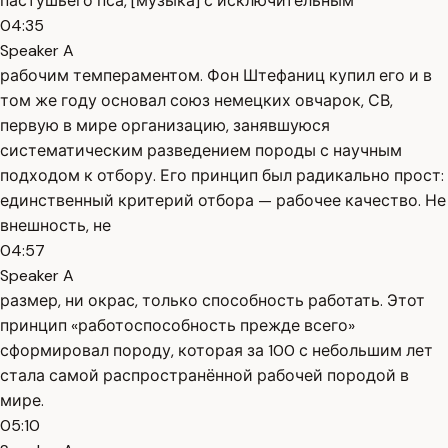
пастушьего пса, [музыка] с исключительным
04:35
Speaker A
рабочим темпераментом. Фон Штефаниц купил его и в
том же году основал союз немецких овчарок, СВ,
первую в мире организацию, занявшуюся
систематическим разведением породы с научным
подходом к отбору. Его принцип был радикально прост:
единственный критерий отбора — рабочее качество. Не
внешность, не
04:57
Speaker A
размер, ни окрас, только способность работать. Этот
принцип «работоспособность прежде всего»
сформировал породу, которая за 100 с небольшим лет
стала самой распространённой рабочей породой в
мире.
05:10