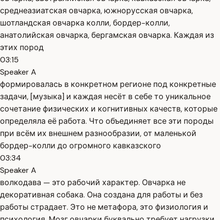
среднеазиатская овчарка, южнорусская овчарка,
шотландская овчарка колли, бордер-колли,
анатолийская овчарка, бергамская овчарка. Каждая из
этих пород
03:15
Speaker A
формировалась в конкретном регионе под конкретные
задачи, [музыка] и каждая несёт в себе то уникальное
сочетание физических и когнитивных качеств, которые
определяла её работа. Что объединяет все эти породы
при всём их внешнем разнообразии, от маленькой
бордер-колли до огромного кавказского
03:34
Speaker A
волкодава — это рабочий характер. Овчарка не
декоративная собака. Она создана для работы и без
работы страдает. Это не метафора, это физиология и
психология. Мозг овчарки буквально требует нагрузки,