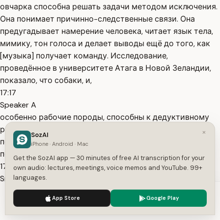
овчарка способна решать задачи методом исключения.
Она понимает причинно-следственные связи. Она
предугадывает намерение человека, читает язык тела,
мимику, тон голоса и делает выводы ещё до того, как
[музыка] получает команду. Исследование,
проведённое в университете Атага в Новой Зеландии,
показало, что собаки, и,
17:17
Speaker A
особенно рабочие породы, способны к дедуктивному
рассуждению. Им показывали объект под чашкой,
×
SozAI
потом убирали объект, пока собака не видела. Потом
iPhone · Android · Mac
показывали пустую чашку.
Get the SozAI app — 30 minutes of free AI transcription for your
17:29
own audio: lectures, meetings, voice memos and YouTube. 99+
Speaker A
languages.
Собаки немедленно начинали искать объект в другом
We use cookies to enhance your experience.
Privacy Policy
App Store
Google Play
месте, [музыка] понимая, что он не исчез, а был
Accept
Settings
перемещён. Это теория постоянства объекта, которую