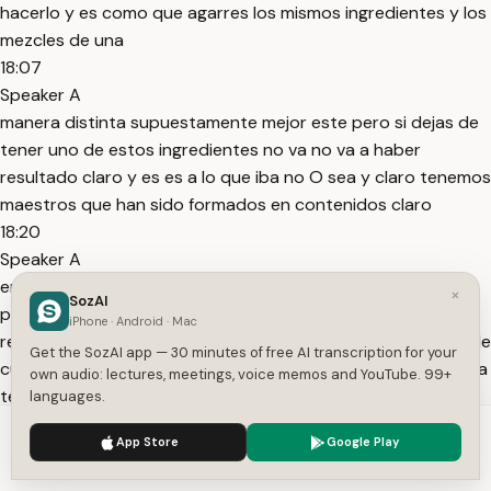
hacerlo y es como que agarres los mismos ingredientes y los
mezcles de una
18:07
Speaker A
manera distinta supuestamente mejor este pero si dejas de
tener uno de estos ingredientes no va no va a haber
resultado claro y es es a lo que iba no O sea y claro tenemos
maestros que han sido formados en contenidos claro
18:20
Speaker A
entonces hacer ese esa transición a la competencia les
×
SozAI
produjo Pues un desacomodo y siento que esa transición
iPhone · Android · Mac
recién creo que en los últimos años están medio tratando de
Get the SozAI app — 30 minutes of free AI transcription for your
cuajar con todos los este impedimentos y percances que ha
own audio: lectures, meetings, voice memos and YouTube. 99+
tenido El currículo no Sí yo también
languages.
18:35
We use cookies to enhance your experience.
Privacy Policy
App Store
Google Play
Speaker A
Accept
Settings
creo yo también creo que ha ido haciendo el intento este a