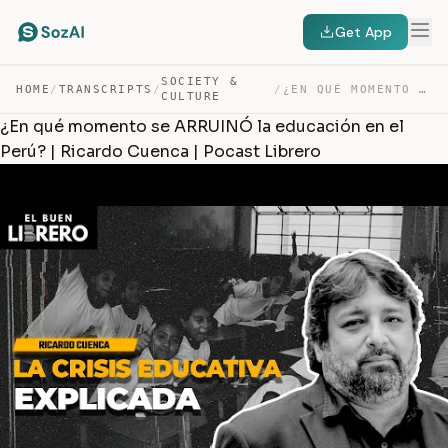
Get App
SOCIETY &
HOME
/
TRANSCRIPTS
/
/
¿EN QUÉ MOMENTO SE ARRUINÓ LA EDUCACIÓN EN EL PERÚ? | R… — TRANSCRIPT
CULTURE
¿En qué momento se ARRUINÓ la educación en el
Perú? | Ricardo Cuenca | Pocast Librero