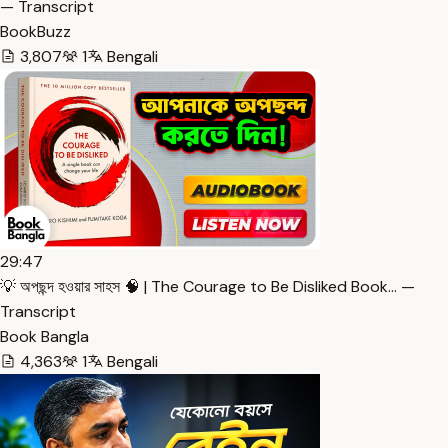
— Transcript
BookBuzz
3,807
1
Bengali
29:47
💡 অপছন্দ হওয়ার সাহস 🧠 | The Courage to Be Disliked Book… —
Transcript
Book Bangla
4,363
1
Bengali