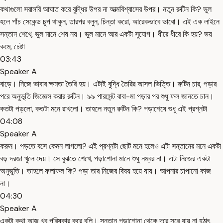
কথাগুলো সরাসরি আঘাত করে বুদ্ধির উপর না আত্মবিশ্বাসের উপর। নতুন রুটিন কি? ভুল
হলে পাঁচ সেকেন্ড চুপ থাকুন, তারপর বলুন, চিন্তা করো, আরেকভাবে ভাবো। এই এক লাইনে
সন্তান শেখে, ভুল মানে শেষ নয়। ভুল মানে আর একটা সুযোগ। ধীরে ধীরে কি হয়? ভয়
কমে, চেষ্টা
03:43
Speaker A
বাড়ে। নিজে ভাবার ক্ষমতা তৈরি হয়। এটাই বুদ্ধি তৈরির আসল ভিত্তি। রুটিন চার, পড়ার
পরে অনুভূতি জিজ্ঞেস করার রুটিন। ৯৯ পারসেন্ট বাবা-মা পড়ার পর শুধু ফল জানতে চান।
কতটা পড়লো, কতটা মনে রাখলো। তাহলে নতুন রুটিন কি? পড়াশেষে শুধু এই প্রশ্নটা
04:08
Speaker A
করুন। পড়তে বসে কেমন লাগলো? এই প্রশ্নটা ছোট মনে হলেও এটা সন্তানের মনে একটা
বড় দরজা খুলে দেয়। সে বুঝতে শেখে, পড়াশোনা মানে শুধু নম্বর না। এটা নিজের একটা
অনুভূতি। তাহলে ফলাফল কি? পড়া তার নিজের বিষয় হয়ে যায়। আপনার চাপানো কাজ
না।
04:30
Speaker A
একটা কথা আজ খুব পরিষ্কার করে বলি। সন্তান পড়াশোনা থেকে দূরে সরে যায় না হঠাৎ