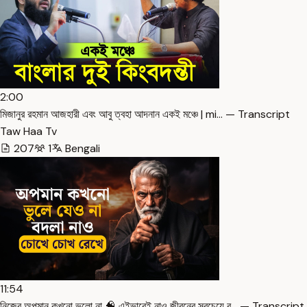
2:00
মিজানুর রহমান আজহারী এবং আবু ত্বহা আদনান একই মঞ্চে | mi… — Transcript
Taw Haa Tv
207
1
Bengali
11:54
নিজের অপমান কখনো ভুলো না 🧠 এইভাবেই নাও জীবনের সবচেয়ে ব… — Transcript