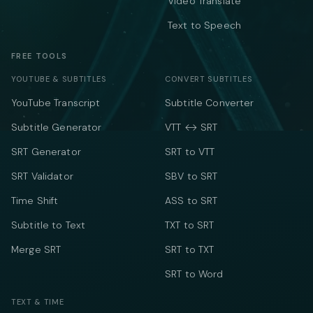
Video Translate
Text to Speech
FREE TOOLS
YOUTUBE & SUBTITLES
CONVERT SUBTITLES
YouTube Transcript
Subtitle Converter
Subtitle Generator
VTT ↔ SRT
SRT Generator
SRT to VTT
SRT Validator
SBV to SRT
Time Shift
ASS to SRT
Subtitle to Text
TXT to SRT
Merge SRT
SRT to TXT
SRT to Word
TEXT & TIME