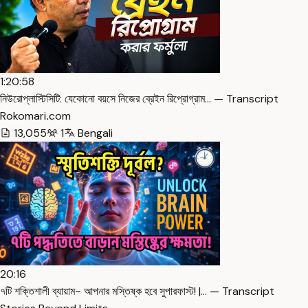
1:20:58
নিউরোপ্লাস্টিসিটি: যেকোনো বয়সে নিজের ব্রেইন রিপ্রোগ্রাম… — Transcript
Rokomari․com
13,055
1
Bengali
20:16
৭টি শক্তিশালী ব্যায়াম~ আপনার মস্তিষ্ক হবে সুপারফাস্ট! |… — Transcript