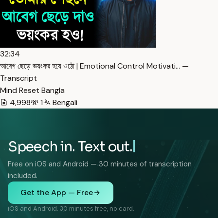
32:34
আবেগ ছেড়ে ভয়ংকর হয়ে ওঠো | Emotional Control Motivati… —
Transcript
Mind Reset Bangla
4,998
1
Bengali
Speech in. Text out.
Free on iOS and Android — 30 minutes of transcription
included.
Get the App — Free
iOS and Android. 30 minutes free, no card.