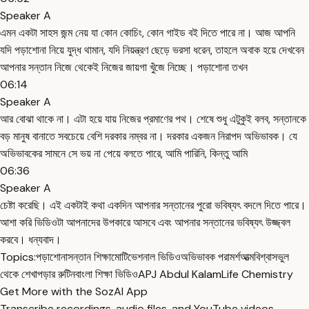
Speaker A
এমন একটা সাহস জন্ম নেয় যা কোন কোচিং, কোন গাইড বই দিতে পারে না। আজ আপনি
যদি পড়াশোনা নিয়ে যুদ্ধ থামান, যদি নিয়ন্ত্রণ ছেড়ে ভরসা ধরেন, তাহলে অবাক হয়ে দেখবেন
আপনার সন্তান নিজে থেকেই নিজের জায়গা খুঁজে নিচ্ছে। পড়াশোনা তখন
06:14
Speaker A
আর বোঝা থাকে না। এটা হয়ে যায় নিজের প্রমাণের পথ। শেষে শুধু এটুকুই বলব, সন্তানকে
বড় মানুষ বানাতে সবচেয়ে বেশি দরকার নম্বর না। দরকার একজন নিরাপদ অভিভাবক। যে
অভিভাবকের সামনে সে ভয় না পেয়ে বলতে পারে, আমি পারিনি, কিন্তু আমি
06:36
Speaker A
চেষ্টা করেছি। এই একটাই কথা একদিন আপনার সন্তানের পুরো ভবিষ্যৎ বদলে দিতে পারে।
আশা করি ভিডিওটা আপনাদের উপকারে আসবে এবং আপনার সন্তানের ভবিষ্যৎ উজ্জ্বল
করবে। ধন্যবাদ।
Topics:
পড়াশোনা
সন্তান শিক্ষা
মোটিভেশনাল ভিডিও
অভিভাবক পরামর্শ
আত্মবিশ্বাস
ভুল
থেকে শেখা
পড়ার রুটিন
বাংলা শিক্ষা ভিডিও
APJ Abdul Kalam
Life Chemistry
Get More with the SozAI App
Transcribe recordings, audio files, and YouTube videos —