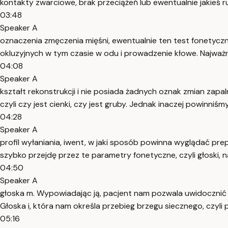
kontakty zwarciowe, brak przeciążeń lub ewentualnie jakieś 
03:48
Speaker A
oznaczenia zmęczenia mięśni, ewentualnie ten test fonetycz
okluzyjnych w tym czasie w odu i prowadzenie kłowe. Najważ
04:08
Speaker A
kształt rekonstrukcji i nie posiada żadnych oznak zmian zap
czyli czy jest cienki, czy jest gruby. Jednak inaczej powinn
04:28
Speaker A
profil wyłaniania, iwent, w jaki sposób powinna wyglądać pre
szybko przejdę przez te parametry fonetyczne, czyli głoski, 
04:50
Speaker A
głoska m. Wypowiadając ją, pacjent nam pozwala uwidocznić
Głoska i, która nam określa przebieg brzegu siecznego, czyli pa
05:16