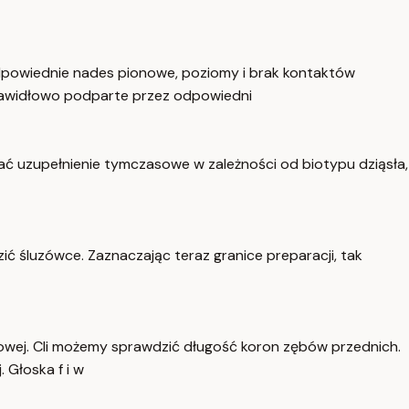
odpowiednie nades pionowe, poziomy i brak kontaktów
 prawidłowo podparte przez odpowiedni
wać uzupełnienie tymczasowe w zależności od biotypu dziąsła,
ić śluzówce. Zaznaczając teraz granice preparacji, tak
owej. Cli możemy sprawdzić długość koron zębów przednich.
. Głoska f i w