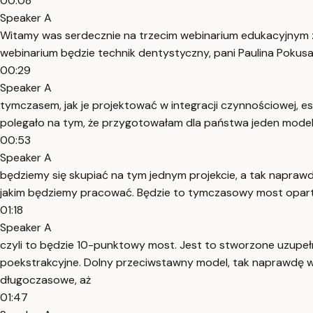
00:08
Speaker A
Witamy was serdecznie na trzecim webinarium edukacyjnym z
webinarium będzie technik dentystyczny, pani Paulina Pokus
00:29
Speaker A
tymczasem, jak je projektować w integracji czynnościowej, es
polegało na tym, że przygotowałam dla państwa jeden model, j
00:53
Speaker A
będziemy się skupiać na tym jednym projekcie, a tak napraw
jakim będziemy pracować. Będzie to tymczasowy most oparty 
01:18
Speaker A
czyli to będzie 10-punktowy most. Jest to stworzone uzupe
poekstrakcyjne. Dolny przeciwstawny model, tak naprawdę w
długoczasowe, aż
01:47