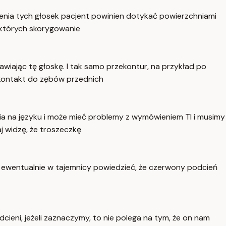
ienia tych głosek pacjent powinien dotykać powierzchniami
 których skorygowanie
iając tę głoskę. I tak samo przekontur, na przykład po
 kontakt do zębów przednich
ia na języku i może mieć problemy z wymówieniem TI i musimy
j widzę, że troszeczkę
ę ewentualnie w tajemnicy powiedzieć, że czerwony podcień
eni, jeżeli zaznaczymy, to nie polega na tym, że on nam