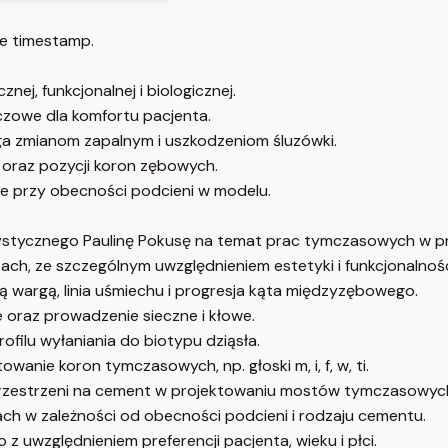
e timestamp.
j, funkcjonalnej i biologicznej.
czowe dla komfortu pacjenta.
ga zmianom zapalnym i uszkodzeniom śluzówki.
 oraz pozycji koron zębowych.
ne przy obecności podcieni w modelu.
ystycznego Paulinę Pokusę na temat prac tymczasowych w 
, ze szczególnym uwzględnieniem estetyki i funkcjonalnośc
ą wargą, linia uśmiechu i progresja kąta międzyzębowego.
 oraz prowadzenie sieczne i kłowe.
filu wyłaniania do biotypu dziąsła.
nie koron tymczasowych, np. głoski m, i, f, w, ti.
 przestrzeni na cement w projektowaniu mostów tymczasowyc
h w zależności od obecności podcieni i rodzaju cementu.
z uwzględnieniem preferencji pacjenta, wieku i płci.