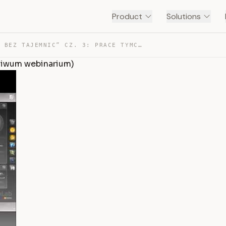
Product
Solutions
“CAD/CAM BEZ TAJEMNIC” CZ. 3: PRACE TYMCZASOWE (ARCHIWU… — TRANSCRIPT
hiwum webinarium)