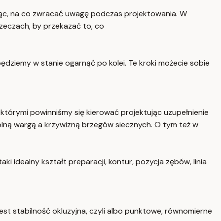
ając, na co zwracać uwagę podczas projektowania. W
rzeczach, by przekazać to, co
dziemy w stanie ogarnąć po kolei. Te kroki możecie sobie
 którymi powinniśmy się kierować projektując uzupełnienie
lną wargą a krzywizną brzegów siecznych. O tym też w
ki idealny kształt preparacji, kontur, pozycja zębów, linia
est stabilność okluzyjna, czyli albo punktowe, równomierne