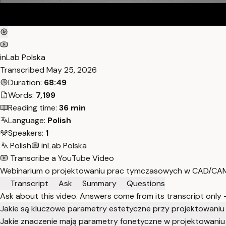
inLab Polska
Transcribed
May 25, 2026
Duration:
68:49
Words:
7,199
Reading time:
36 min
Language:
Polish
Speakers:
1
Polish
inLab Polska
Transcribe a YouTube Video
Webinarium o projektowaniu prac tymczasowych w CAD/CAM z 
Transcript
Ask
Summary
Questions
Ask about this video. Answers come from its transcript only
Jakie są kluczowe parametry estetyczne przy projektowani
Jakie znaczenie mają parametry fonetyczne w projektowani