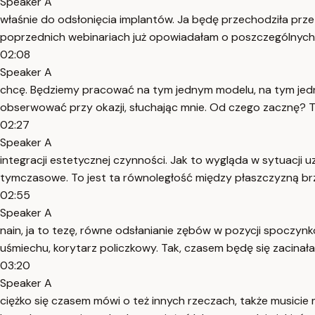
Speaker A
właśnie do odsłonięcia implantów. Ja będę przechodziła prz
poprzednich webinariach już opowiadałam o poszczególnych kr
02:08
Speaker A
chcę. Będziemy pracować na tym jednym modelu, na tym jednym
obserwować przy okazji, słuchając mnie. Od czego zacznę? T
02:27
Speaker A
integracji estetycznej czynności. Jak to wygląda w sytuacji
tymczasowe. To jest ta równoległość między płaszczyzną br
02:55
Speaker A
nain, ja to tezę, równe odsłanianie zębów w pozycji spoczynkow
uśmiechu, korytarz policzkowy. Tak, czasem będę się zacinała
03:20
Speaker A
ciężko się czasem mówi o też innych rzeczach, także musicie