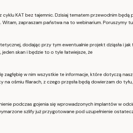
 cyklu KAT bez tajemnic. Dzisiaj tematem przewodnim będą 
a. Witam, zapraszam państwa na to webinarium. Poruszymy tu
tetycznej, dodając przy tym ewentualnie projekt dziąsła i jak
eden skan i będzie to o tyle łatwiejsze, że
dę zagłębię w nim wszystkie te informacje, które dotyczą na
na ośmiu filarach, z czego przęsła będą dowierzam do tyłu,
łnienie podczas gojenia się wprowadzonych implantów w odci
ymarzone szlify już przygotowane pod uzupełnienie ostatec