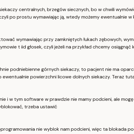
siekaczy centralnych, brzegów siecznych, bo w chwili wymów
 czyli po prostu wymawiając ją, wtedy możemy ewentualnie w
aktować wymawiając przy zamkniętych łukach zębowych, wymaw
wie t iid głosek, czyli jeżeli na przykład chcemy osiągnąć
hnie podniebienne górnych siekaczy, to pacjent nie ma oparc
ewentualnie powierzchni licowe dolnych siekaczy. Teraz tuta
nie i w tym software w prawdzie nie mamy podcieni, ale mog
yblokować, trzeba ustawić
rogramowania nie wyblok nam podcieni, więc ta blokada podci