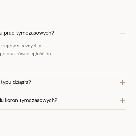
niu prac tymczasowych?
brzegów siecznych a
ego oraz równoległość do
typu dziąsła?
niu koron tymczasowych?