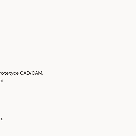
protetyce CAD/CAM.
i.
h.