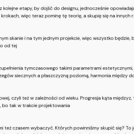
ez kolejne etapy, by dojść do designu, jednocześnie opowiad
okach, więc teraz pominę tę teorię, a skupię się na innych 
 skanie i na tym jednym projekcie, więc wszystko będzie, bę
o od tej
 uzupełnienia tymczasowego takimi parametrami estetycznymi,
zegów siecznych a płaszczyzną poziomą, harmonia między do
ej, czyli też w zależności od wieku. Progresja kąta międzyz, ta
, bo tak w trakcie projektowania
 mi też czasem wybaczyć. Których powinniśmy skupić się? To j