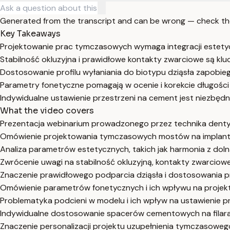
Generated from the transcript and can be wrong — check th
Key Takeaways
Projektowanie prac tymczasowych wymaga integracji estetyczne
Stabilność okluzyjna i prawidłowe kontakty zwarciowe są klu
Dostosowanie profilu wyłaniania do biotypu dziąsła zapobie
Parametry fonetyczne pomagają w ocenie i korekcie długości
Indywidualne ustawienie przestrzeni na cement jest niezbęd
What the video covers
Prezentacja webinarium prowadzonego przez technika dent
Omówienie projektowania tymczasowych mostów na implantach
Analiza parametrów estetycznych, takich jak harmonia z doln
Zwrócenie uwagi na stabilność okluzyjną, kontakty zwarciowe
Znaczenie prawidłowego podparcia dziąsła i dostosowania pro
Omówienie parametrów fonetycznych i ich wpływu na projektowa
Problematyka podcieni w modelu i ich wpływ na ustawienie
Indywidualne dostosowanie spacerów cementowych na filarac
Znaczenie personalizacji projektu uzupełnienia tymczasowego 