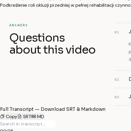
Podkreślenie roli okluzji przedniej w pełnej rehabilitacji cz
ANSWERS
01
Questions
K
about this video
p
d
D
02
03
Full Transcript — Download SRT & Markdown
Copy
SRT
MD