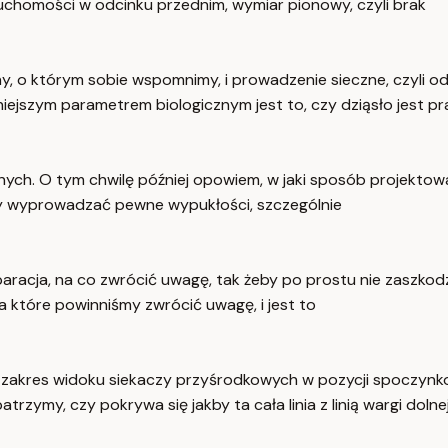
ruchomości w odcinku przednim, wymiar pionowy, czyli brak
ny, o którym sobie wspomnimy, i prowadzenie sieczne, czyli 
niejszym parametrem biologicznym jest to, czy dziąsło jest
alnych. O tym chwilę później opowiem, w jaki sposób projekto
iśmy wyprowadzać pewne wypukłości, szczególnie
paracja, na co zwrócić uwagę, tak żeby po prostu nie zaszkodz
na które powinniśmy zwrócić uwagę, i jest to
 zakres widoku siekaczy przyśrodkowych w pozycji spoczynk
trzymy, czy pokrywa się jakby ta cała linia z linią wargi dolnej