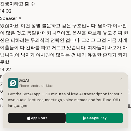
친쟁이라고 할 수
14:02
Speaker A
있잖아요. 이건 성별 불문하고 같은 구조입니다. 남자가 여사친
이 많은 것도 동일한 메커니즘이죠. 옵션을 확보해 놓고 진짜 헌
신은 피하려는 무의식적 전략인 겁니다. 그리고 그걸 지금 사계
여출들이 다 간파를 하고 거르고 있습니다. 여자들이 바보가 아
닙니다.이 남자가 여사친이 많다는 건 내가 유일한 존재가 되지
못할
14:22
Speaker A
×
SozAI
거라는 뜻이고 그걸 감수하고 들어갈 여자는 없다는 거죠.이기
iPhone · Android · Mac
이기 순자님도 연애할게 아니라 결혼할 거라서 영식을 골랐다고
Get the SozAI app — 30 minutes of free AI transcription for your
하는데 18기 영어와 연애를 하는 것도 딱히 좋은게 아닙니다. 왜
own audio: lectures, meetings, voice memos and YouTube. 99+
냐? 중고차가 되기 때문입니다. 뭐 이걸 다른 데서는 바디 카운트
languages.
다, 뭐다 이런 얘기를 하는데 저는 단순히 성관계에 관한
We use cookies to enhance your experience.
Privacy Policy
App Store
Google Play
14:41
Accept
Settings
Speaker A