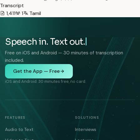
Transcript
1,411
1
Tamil
Speech in. Text out.
Free on iOS and Android — 30 minutes of transcription
included.
Get the App — Free
iOS and Android. 30 minutes free, no card.
FEATURES
SOLUTIONS
Audio to Text
Interviews