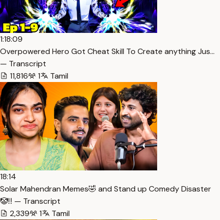
1:18:09
Overpowered Hero Got Cheat Skill To Create anything Jus…
— Transcript
11,816
1
Tamil
18:14
Solar Mahendran Memes🤣 and Stand up Comedy Disaster
🤡‼️ — Transcript
2,339
1
Tamil