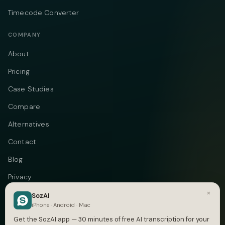
Timecode Converter
COMPANY
About
Pricing
Case Studies
Compare
Alternatives
Contact
Blog
Privacy
×
Terms
SozAI
iPhone · Android · Mac
DMCA
Get the SozAI app — 30 minutes of free AI transcription for your