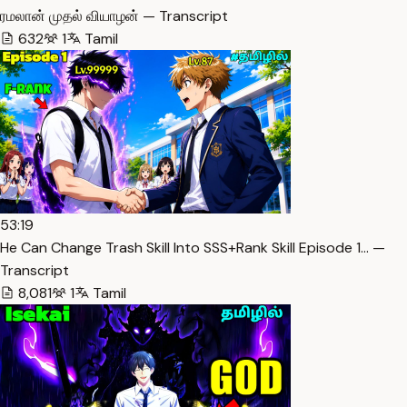
ரமலான் முதல் வியாழன் — Transcript
632
1
Tamil
53:19
He Can Change Trash Skill Into SSS+Rank Skill Episode 1… —
Transcript
8,081
1
Tamil