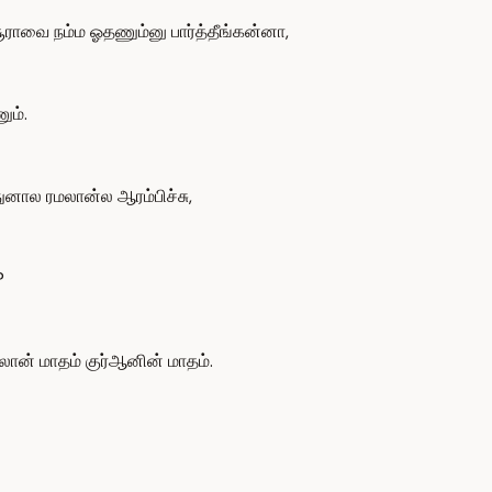
சூராவை நம்ம ஓதணும்னு பார்த்தீங்கன்னா,
ும்.
துனால ரமலான்ல ஆரம்பிச்சு,
?
ான் மாதம் குர்ஆனின் மாதம்.