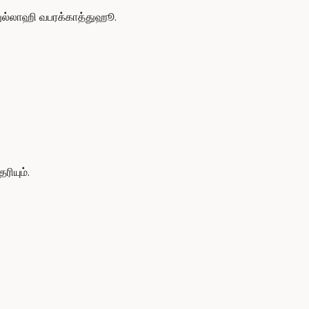
ுல்லாஹி வபரக்காத்துஹூ.
ியும்.