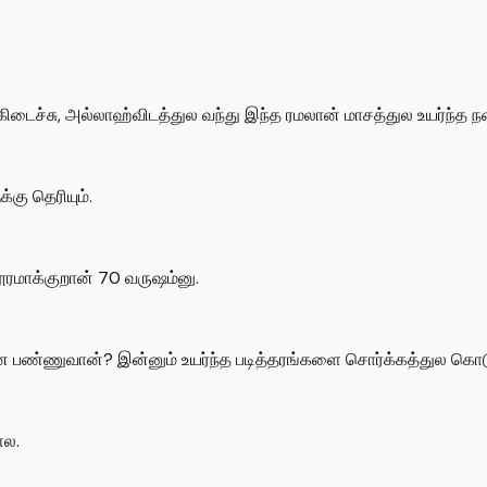
ிடைச்சு, அல்லாஹ்விடத்துல வந்து இந்த ரமலான் மாசத்துல உயர்ந்த ந
கு தெரியும்.
ூரமாக்குறான் 70 வருஷம்னு.
பண்ணுவான்? இன்னும் உயர்ந்த படித்தரங்களை சொர்க்கத்துல கொடு
்ல.