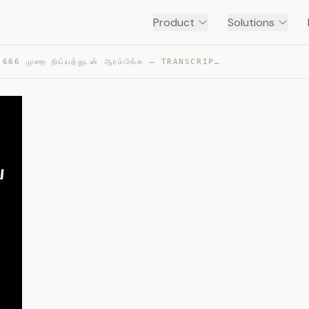
Product
Solutions
இதை 666 முறை நிய்யத்துடன் ஆரம்பிங்க — TRANSCRIPT