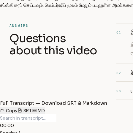
சப்ஸ்கிரைப் செய்யவும், மெம்பர்ஷிப் மூலம் மேலும் பயனுள்ள அமல்க
ANSWERS
இ
01
Questions
இ
about this video
ச
02
ர
03
Full Transcript — Download SRT & Markdown
Copy
SRT
MD
00:00
Speaker 1