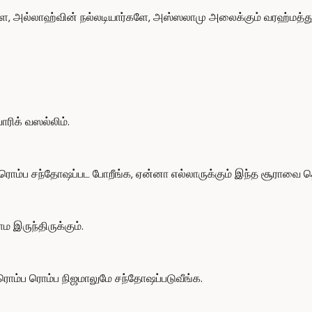
ே, அல்லாஹ்வின் நல்லடியார்களே, அஸ்ஸலாமு அலைக்கும் வரஹ்மத்த
ிக் வஸல்லிம்.
ொம்ப சந்தோஷப்பட போறீங்க, ஏன்னா எல்லாருக்கும் இந்த சூராவை தெர
 இருந்திருக்கும்.
 ரொம்ப ரொம்ப நிஜமாலுமே சந்தோஷப்படுவீங்க.