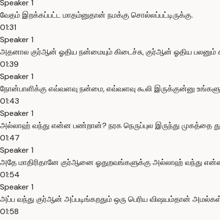
Speaker 1
வேதம் இறக்கப்பட்ட மாதம்னுதான் நமக்கு சொல்லப்பட்டிருக்கு.
01:31
Speaker 1
அதனால குர்ஆன் ஓதிய நன்மையும் கிடைச்சு, குர்ஆன் ஓதிய பலனும் க
01:39
Speaker 1
நோன்பாளிக்கு எவ்வளவு நன்மை, எவ்வளவு கூலி இருக்குன்னு உங்களுக்
01:43
Speaker 1
அல்லாஹ் வந்து என்ன பண்றான்? நரக நெருப்புல இருந்து முகத்தை த
01:47
Speaker 1
அதே மாதிரிதானே குர்ஆனை ஓதுறவங்களுக்கு அல்லாஹ் வந்து என்ன 
01:54
Speaker 1
அப்ப வந்து குர்ஆன் அப்படிங்கறதும் ஒரு பெரிய விஷயம்தான் அமல்கள
01:58