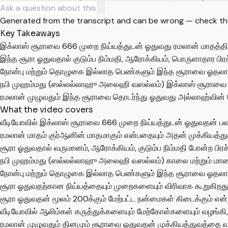
Generated from the transcript and can be wrong — check th
Key Takeaways
இக்லாஸ் சூராவை 666 முறை நிய்யத்துடன் ஓதுவது ரமலான் மாதத்தி
இந்த சூரா ஓதுவதால் குடும்ப நிம்மதி, ஆரோக்கியம், பொருளாதார பிரச
நோன்பு மற்றும் தொழுகை இல்லாத பெண்களும் இந்த சூராவை ஓதலாம
நபி முஹம்மது (ஸல்லல்லாஹு அலைஹி வஸல்லம்) இக்லாஸ் சூராவை கா
ரமலான் முழுவதும் இந்த சூராவை தொடர்ந்து ஓதுவது அல்லாஹ்வின் ந
What the video covers
வீடியோவில் இக்லாஸ் சூராவை 666 முறை நிய்யத்துடன் ஓதுவதன் ப
ரமலான் மாதம் குர்ஆனின் மாதமாகும் என்பதையும் அதன் முக்கியத்து
சூரா ஓதுவதால் வருமானம், ஆரோக்கியம், குடும்ப நிம்மதி போன்ற பிரச
நபி முஹம்மது (ஸல்லல்லாஹு அலைஹி வஸல்லம்) காலை மற்றும் மாலை
நோன்பு மற்றும் தொழுகை இல்லாத பெண்களும் இந்த சூராவை ஓதலாம்
சூரா ஓதுவதற்கான நிய்யத்தையும் முறைகளையும் விரிவாக கூறுகிறது
சூரா ஓதுவதன் மூலம் 200க்கும் மேற்பட்ட நன்மைகள் கிடைக்கும் என்ற
வீடியோவில் ஆலிம்கள் கருத்துக்களையும் மேற்கோள்களையும் வழங்கி,
ரமலான் முழுவதும் தினமும் சூராவை ஓதுவதன் முக்கியத்துவத்தை வலி