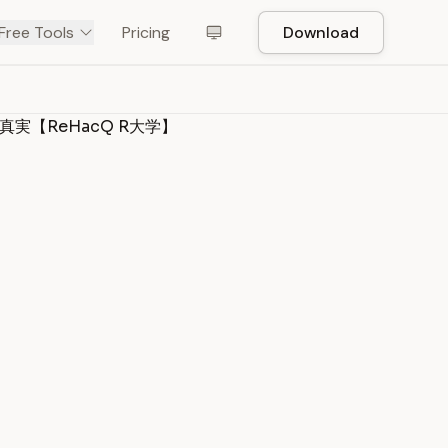
Free Tools
Pricing
Download
【ReHacQ R大学】