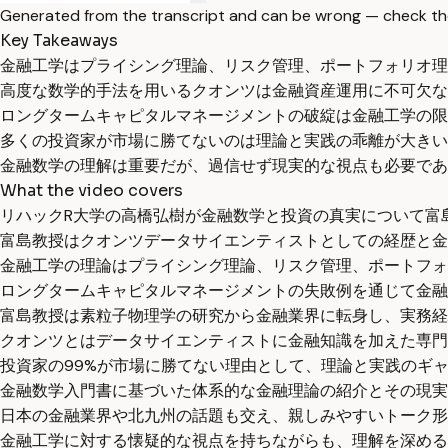
Generated from the transcript and can be wrong — check th
Key Takeaways
金融工学はプライシング理論、リスク管理、ポートフォリオ理
高度な数学的手法を用いるクオンツは金融資産運用に不可欠な
ロングタームキャピタルマネージメントの破綻は金融工学の限
多くの投資家が市場に勝てないのは理論と実践の乖離が大きい
金融数学の理解は重要だが、過信せず現実的な視点も必要であ
What the video covers
リハックR大学の高橋弘樹が金融数学と投資の真実について富
富島教授はクオンツデータサイエンティストとしての経歴と金
金融工学の理論はプライシング理論、リスク管理、ポートフォ
ロングタームキャピタルマネージメントの失敗例を通じて金融
富島教授は素粒子物理学の研究から金融業界に転身し、実務経
クオンツとはデータサイエンティストに金融知識を加えた専門
投資家の99%が市場に勝てない理由として、理論と実践のギ
金融数学入門書に基づいた体系的な金融理論の紹介とその現実
日本の金融業界や北九州の話題も交え、親しみやすいトーク形
金融工学に対する懐疑的な視点を持ちながらも、理解を深める