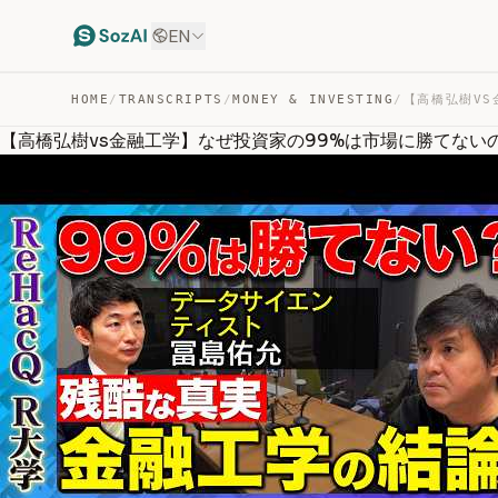
EN
HOME
/
TRANSCRIPTS
/
MONEY & INVESTING
/
【高橋弘樹vs金融工学】なぜ投資家の99%は市場に勝てないの