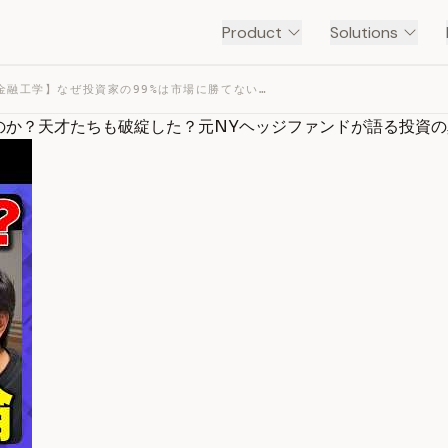
Product
Solutions
【高橋弘樹VS金融工学】なぜ投資家の99%は市場に勝てないのか？天才たちも破綻した？元NYヘッジファンドが語る… — TRANSCRIPT
か？天才たちも破綻した？元NYヘッジファンドが語る投資の真実