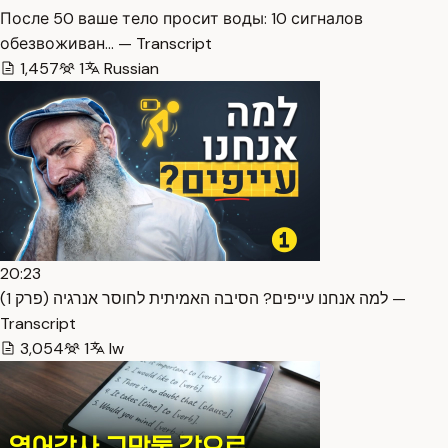
После 50 ваше тело просит воды: 10 сигналов
обезвоживан… — Transcript
1,457
1
Russian
20:23
למה אנחנו עייפים? הסיבה האמיתית לחוסר אנרגיה (פרק 1) —
Transcript
3,054
1
Iw