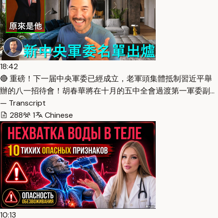
18:42
🔴 重磅！下一届中央軍委已經成立，老軍頭集體抵制習近平舉
辦的八一招待會！胡春華將在十月的五中全會過渡第一軍委副…
— Transcript
288
1
Chinese
10:13