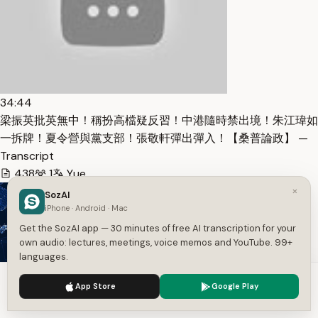
34:44
梁振英批英無中！稱扮高檔疑反習！中港隨時禁出境！朱江瑋如
一拆牌！夏令營與黨支部！張敬軒彈出彈入！【桑普論政】 —
Transcript
438
1
Yue
×
SozAI
iPhone · Android · Mac
Get the SozAI app — 30 minutes of free AI transcription for your
own audio: lectures, meetings, voice memos and YouTube. 99+
languages.
We use cookies to enhance your experience.
Privacy Policy
App Store
Google Play
Accept
Settings