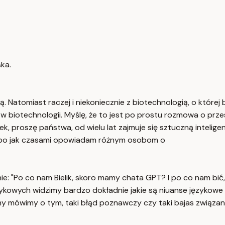
ka.
. Natomiast raczej i niekoniecznie z biotechnologią, o które
w biotechnologii. Myślę, że to jest po prostu rozmowa o przesz
ek, proszę państwa, od wielu lat zajmuje się sztuczną intelig
ę, bo jak czasami opowiadam różnym osobom o
ie: "Po co nam Bielik, skoro mamy chata GPT? I po co nam bić
ykowych widzimy bardzo dokładnie jakie są niuanse językowe
my mówimy o tym, taki błąd poznawczy czy taki bajas związany