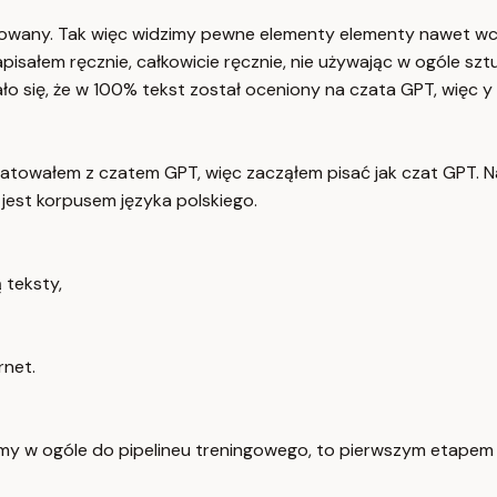
renowany. Tak więc widzimy pewne elementy elementy nawet wcz
pisałem ręcznie, całkowicie ręcznie, nie używając w ogóle sztu
ło się, że w 100% tekst został oceniony na czata GPT, więc y
 czatowałem z czatem GPT, więc zacząłem pisać jak czat GPT. Nat
jest korpusem języka polskiego.
 teksty,
rnet.
dziemy w ogóle do pipelineu treningowego, to pierwszym etapem t