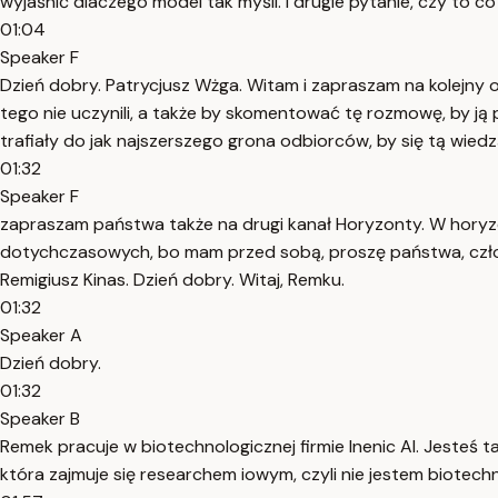
wyjaśnić dlaczego model tak myśli. I drugie pytanie, czy to c
01:04
Speaker F
Dzień dobry. Patrycjusz Wżga. Witam i zapraszam na kolejny 
tego nie uczynili, a także by skomentować tę rozmowę, by ją 
trafiały do jak najszerszego grona odbiorców, by się tą wiedzą
01:32
Speaker F
zapraszam państwa także na drugi kanał Horyzonty. W horyzon
dotychczasowych, bo mam przed sobą, proszę państwa, człowie
Remigiusz Kinas. Dzień dobry. Witaj, Remku.
01:32
Speaker A
Dzień dobry.
01:32
Speaker B
Remek pracuje w biotechnologicznej firmie Inenic AI. Jesteś
która zajmuje się researchem iowym, czyli nie jestem biotechn