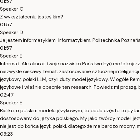
01:57
Speaker C
Z wykształceniu jesteś kim?
01:57
Speaker D
Ja jestem informatykiem. Informatykiem. Politechnika Poznańs
01:57
Speaker E
Informat. Ale akurat twoje nazwisko Państwo być może kojarzą
niezwykle ciekawy temat. zastosowanie sztucznej inteligencji 
językowy, polski LLM, czyli duży model językowy. W ogóle Rem
językowe i właśnie obecnie ten research. Powiedz mi prosz
02:47
Speaker E
Bieliku, o polskim modelu językowym, to pada często to pytan
dostosowany do języka polskiego. My jako twórcy modeli jęz
nie jest do końca język polski, dlatego że ma bardzo mocny, 
03:23