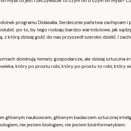
o on myśli to jest rzeczywiście to czym on o czym on myśli? Cz
odcinek programu Didasalia. Serdecznie państwa zachęcam i p
polubić. po to, by tego rodzaju bardzo wartościowe, jak sądzę
, z którą dzisiaj gość do nas przyszedł szeroko dzielić. I zac
tach dominują tematy gospodarcze, ale dzisiaj sztuczna inte
ka, który po prostu robi, który po prostu to robi, który sie
 tam głównym naukowcem, głównym badaczem sztucznej intelige
ologiem, nie jestem biologiem, nie jestem bioinformatykiem.