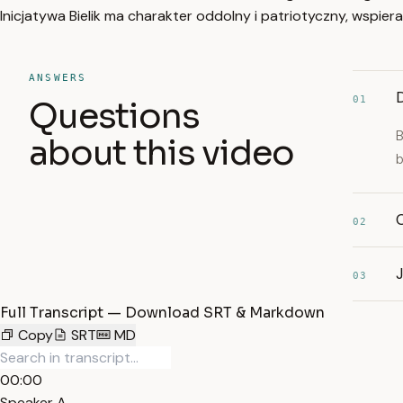
Inicjatywa Bielik ma charakter oddolny i patriotyczny, wspier
ANSWERS
01
Questions
B
about this video
b
02
J
03
Full Transcript — Download SRT & Markdown
Copy
SRT
MD
00:00
Speaker A