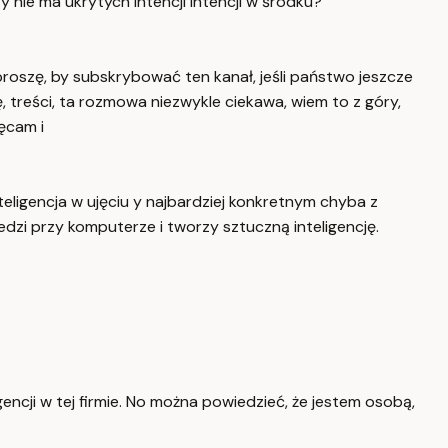
y nie ma ukrytych intencji intencji w środku?
roszę, by subskrybować ten kanał, jeśli państwo jeszcze
, treści, ta rozmowa niezwykle ciekawa, wiem to z góry,
hęcam i
ligencja w ujęciu y najbardziej konkretnym chyba z
dzi przy komputerze i tworzy sztuczną inteligencję.
ncji w tej firmie. No można powiedzieć, że jestem osobą,