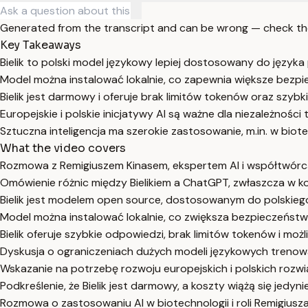
Generated from the transcript and can be wrong — check th
Key Takeaways
Bielik to polski model językowy lepiej dostosowany do języka
Model można instalować lokalnie, co zapewnia większe bezp
Bielik jest darmowy i oferuje brak limitów tokenów oraz szybki
Europejskie i polskie inicjatywy AI są ważne dla niezależności 
Sztuczna inteligencja ma szerokie zastosowanie, m.in. w biote
What the video covers
Rozmowa z Remigiuszem Kinasem, ekspertem AI i współtwórcą
Omówienie różnic między Bielikiem a ChatGPT, zwłaszcza w ko
Bielik jest modelem open source, dostosowanym do polskiego 
Model można instalować lokalnie, co zwiększa bezpieczeństw
Bielik oferuje szybkie odpowiedzi, brak limitów tokenów i możl
Dyskusja o ograniczeniach dużych modeli językowych trenow
Wskazanie na potrzebę rozwoju europejskich i polskich rozw
Podkreślenie, że Bielik jest darmowy, a koszty wiążą się jedynie
Rozmowa o zastosowaniu AI w biotechnologii i roli Remigiusza K