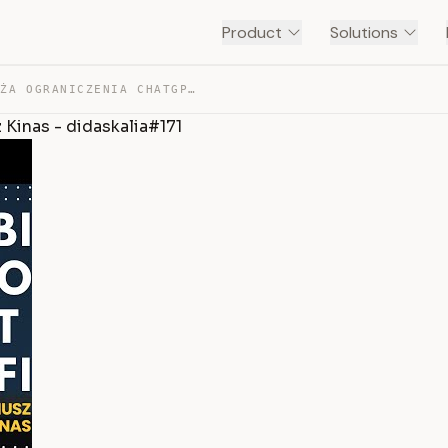
Product
Solutions
POLSKI BIELIK OBNAŻA OGRANICZENIA CHATGPT || REMIGIUSZ … — TRANSCRIPT
 Kinas - didaskalia#171