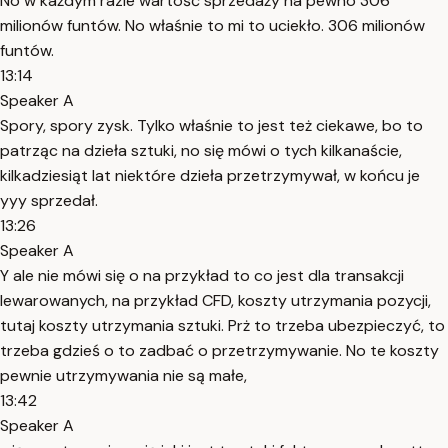
No w każdym razie wartość sprzedaży na pewno 306
milionów funtów. No właśnie to mi to uciekło. 306 milionów
funtów.
13:14
Speaker A
Spory, spory zysk. Tylko właśnie to jest też ciekawe, bo to
patrząc na dzieła sztuki, no się mówi o tych kilkanaście,
kilkadziesiąt lat niektóre dzieła przetrzymywał, w końcu je
yyy sprzedał.
13:26
Speaker A
Y ale nie mówi się o na przykład to co jest dla transakcji
lewarowanych, na przykład CFD, koszty utrzymania pozycji,
tutaj koszty utrzymania sztuki. Prż to trzeba ubezpieczyć, to
trzeba gdzieś o to zadbać o przetrzymywanie. No te koszty
pewnie utrzymywania nie są małe,
13:42
Speaker A