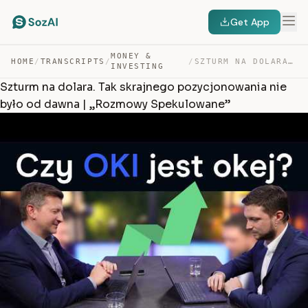
Get App
MONEY &
HOME
/
TRANSCRIPTS
/
/
SZTURM NA DOLARA. TAK SKRAJNEGO POZYCJONOWANIA NIE BYŁO… — TRANSCRIPT
INVESTING
Szturm na dolara. Tak skrajnego pozycjonowania nie
było od dawna | „Rozmowy Spekulowane”