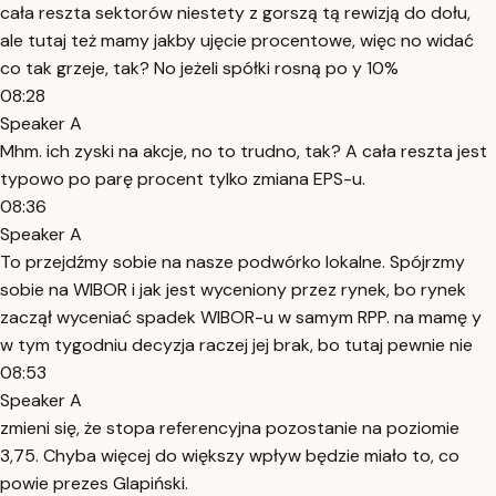
cała reszta sektorów niestety z gorszą tą rewizją do dołu,
ale tutaj też mamy jakby ujęcie procentowe, więc no widać
co tak grzeje, tak? No jeżeli spółki rosną po y 10%
08:28
Speaker A
Mhm. ich zyski na akcje, no to trudno, tak? A cała reszta jest
typowo po parę procent tylko zmiana EPS-u.
08:36
Speaker A
To przejdźmy sobie na nasze podwórko lokalne. Spójrzmy
sobie na WIBOR i jak jest wyceniony przez rynek, bo rynek
zaczął wyceniać spadek WIBOR-u w samym RPP. na mamę y
w tym tygodniu decyzja raczej jej brak, bo tutaj pewnie nie
08:53
Speaker A
zmieni się, że stopa referencyjna pozostanie na poziomie
3,75. Chyba więcej do większy wpływ będzie miało to, co
powie prezes Glapiński.