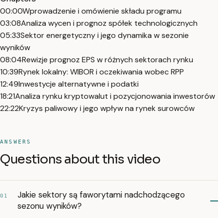
00:00
Wprowadzenie i omówienie składu programu
03:08
Analiza wycen i prognoz spółek technologicznych
05:33
Sektor energetyczny i jego dynamika w sezonie
wyników
08:04
Rewizje prognoz EPS w różnych sektorach rynku
10:39
Rynek lokalny: WIBOR i oczekiwania wobec RPP
12:49
Inwestycje alternatywne i podatki
18:21
Analiza rynku kryptowalut i pozycjonowania inwestorów
22:22
Kryzys paliwowy i jego wpływ na rynek surowców
ANSWERS
Questions about this video
Jakie sektory są faworytami nadchodzącego
01
sezonu wyników?