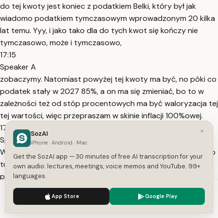
do tej kwoty jest koniec z podatkiem Belki, który był jak
wiadomo podatkiem tymczasowym wprowadzonym 20 kilka
lat temu. Yyy, i jako tako dla do tych kwot się kończy nie
tymczasowo, może i tymczasowo,
17:15
Speaker A
zobaczymy. Natomiast powyżej tej kwoty ma być, no póki co
podatek stały w 2027 85%, a on ma się zmieniać, bo to w
zależności też od stóp procentowych ma być waloryzacja tej
tej wartości, więc przepraszam w skinie inflacji 100%owej.
17:40
×
SozAI
Speaker A
iPhone · Android · Mac
Więc no dość ciekawe rozwiązanie. Mimo wszystko wiadomo
Get the SozAI app — 30 minutes of free AI transcription for your
tutaj są braki, no bo nie może brakuje tego, że ten limit
own audio: lectures, meetings, voice memos and YouTube. 99+
powinien być na przykład tak jak można się rozliczać
languages.
podatkowo będąc małżeństwem. Może tutaj też powinien
We use cookies to enhance your experience.
Privacy Policy
App Store
Google Play
być wspólny ten limit, może
Accept
Settings
17:57