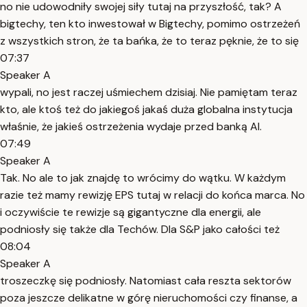
no nie udowodniły swojej siły tutaj na przyszłość, tak? A
bigtechy, ten kto inwestował w Bigtechy, pomimo ostrzeżeń
z wszystkich stron, że ta bańka, że to teraz pęknie, że to się
07:37
Speaker A
wypali, no jest raczej uśmiechem dzisiaj. Nie pamiętam teraz
kto, ale ktoś też do jakiegoś jakaś duża globalna instytucja
właśnie, że jakieś ostrzeżenia wydaje przed banką AI.
07:49
Speaker A
Tak. No ale to jak znajdę to wrócimy do wątku. W każdym
razie też mamy rewizję EPS tutaj w relacji do końca marca. No
i oczywiście te rewizje są gigantyczne dla energii, ale
podniosły się także dla Techów. Dla S&P jako całości też
08:04
Speaker A
troszeczkę się podniosły. Natomiast cała reszta sektorów
poza jeszcze delikatne w górę nieruchomości czy finanse, a