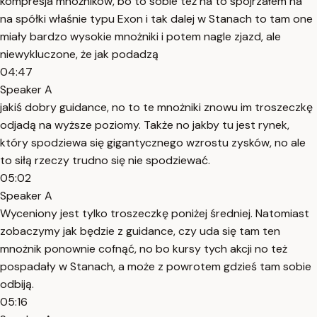
kompresja mnożników, bo to sobie też na to spojrzałem na
na spółki właśnie typu Exon i tak dalej w Stanach to tam one
miały bardzo wysokie mnożniki i potem nagle zjazd, ale
niewykluczone, że jak podadzą
04:47
Speaker A
jakiś dobry guidance, no to te mnożniki znowu im troszeczkę
odjadą na wyższe poziomy. Także no jakby tu jest rynek,
który spodziewa się gigantycznego wzrostu zysków, no ale
to siłą rzeczy trudno się nie spodziewać.
05:02
Speaker A
Wyceniony jest tylko troszeczkę poniżej średniej. Natomiast
zobaczymy jak będzie z guidance, czy uda się tam ten
mnożnik ponownie cofnąć, no bo kursy tych akcji no też
pospadały w Stanach, a może z powrotem gdzieś tam sobie
odbiją.
05:16