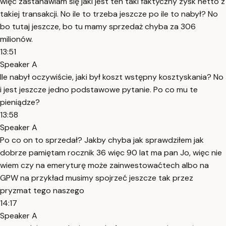
więc zastanawiam się jaki jest ten taki faktyczny zysk netto z
takiej transakcji. No ile to trzeba jeszcze po ile to nabył? No
bo tutaj jeszcze, bo tu mamy sprzedaż chyba za 306
milionów.
13:51
Speaker A
Ile nabył oczywiście, jaki był koszt wstępny kosztyskania? No
i jest jeszcze jedno podstawowe pytanie. Po co mu te
pieniądze?
13:58
Speaker A
Po co on to sprzedał? Jakby chyba jak sprawdziłem jak
dobrze pamiętam rocznik 36 więc 90 lat ma pan Jo, więc nie
wiem czy na emeryturę może zainwestowaćtech albo na
GPW na przykład musimy spojrzeć jeszcze tak przez
pryzmat tego naszego
14:17
Speaker A