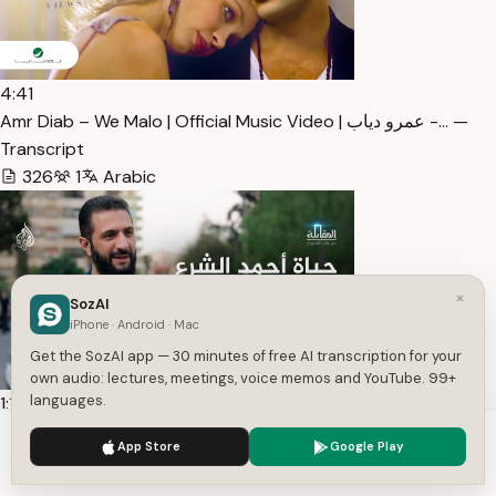
4:41
Amr Diab – We Malo | Official Music Video | عمرو دياب -… —
Transcript
326
1
Arabic
×
SozAI
iPhone · Android · Mac
Get the SozAI app — 30 minutes of free AI transcription for your
own audio: lectures, meetings, voice memos and YouTube. 99+
languages.
1:11:18
المقابلة | حياة أحمد الشرع.. محطات ومواقف مفصلية في مسي… —
We use cookies to enhance your experience.
Privacy Policy
App Store
Google Play
Transcript
Accept
Settings
9,081
1
Arabic