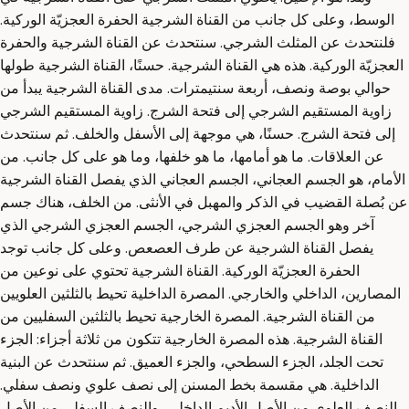
الوسط، وعلى كل جانب من القناة الشرجية الحفرة العجزيّة الوركية.
فلنتحدث عن المثلث الشرجي. سنتحدث عن القناة الشرجية والحفرة
العجزيّة الوركية. هذه هي القناة الشرجية. حسنًا، القناة الشرجية طولها
حوالي بوصة ونصف، أربعة سنتيمترات. مدى القناة الشرجية يبدأ من
زاوية المستقيم الشرجي إلى فتحة الشرج. زاوية المستقيم الشرجي
إلى فتحة الشرج. حسنًا، هي موجهة إلى الأسفل والخلف. ثم سنتحدث
عن العلاقات. ما هو أمامها، ما هو خلفها، وما هو على كل جانب. من
الأمام، هو الجسم العجاني، الجسم العجاني الذي يفصل القناة الشرجية
عن بُصلة القضيب في الذكر والمهبل في الأنثى. من الخلف، هناك جسم
آخر وهو الجسم العجزي الشرجي، الجسم العجزي الشرجي الذي
يفصل القناة الشرجية عن طرف العصعص. وعلى كل جانب توجد
الحفرة العجزيّة الوركية. القناة الشرجية تحتوي على نوعين من
المصارين، الداخلي والخارجي. المصرة الداخلية تحيط بالثلثين العلويين
من القناة الشرجية. المصرة الخارجية تحيط بالثلثين السفليين من
القناة الشرجية. هذه المصرة الخارجية تتكون من ثلاثة أجزاء: الجزء
تحت الجلد، الجزء السطحي، والجزء العميق. ثم سنتحدث عن البنية
الداخلية. هي مقسمة بخط المسنن إلى نصف علوي ونصف سفلي.
النصف العلوي من الأصل الأديم الداخلي، والنصف السفلي من الأصل