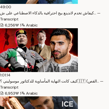
49:00
كيفاش تخدم لاندينغ بيج احترافية بالذكاء الاصطناعي على ش… —
Transcript
6,256
1
Arabic
1:01:14
كيف كانت النهاية المأساوية للدكتاتور موسوليني ؟🇮🇹 (القص… —
Transcript
6,953
1
Arabic