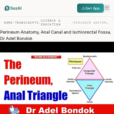
Get App
SCIENCE &
HOME
/
TRANSCRIPTS
/
/
PERINEUM ANATOMY, ANAL CANAL AND ISCHIORECTAL FOSSA, DR… — TRANSCRIPT
EDUCATION
Perineum Anatomy, Anal Canal and Ischiorectal Fossa,
Dr Adel Bondok