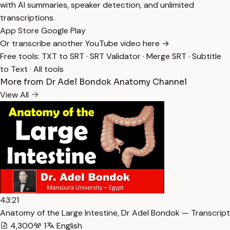
with AI summaries, speaker detection, and unlimited
transcriptions.
App Store
Google Play
Or transcribe another YouTube video here →
Free tools:
TXT to SRT
·
SRT Validator
·
Merge SRT
·
Subtitle
to Text
·
All tools
More from Dr Adel Bondok Anatomy Channel
View All
43:21
Anatomy of the Large Intestine, Dr Adel Bondok — Transcript
4,300
1
English