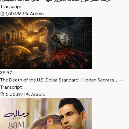
Transcript
1,594
1
Arabic
35:57
The Death of the U.S. Dollar Standard | Hidden Secrets … —
Transcript
5,053
1
Arabic