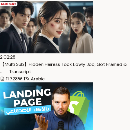
2:02:28
【Multi Sub】Hidden Heiress Took Lowly Job, Got Framed &
… — Transcript
11,728
1
Arabic