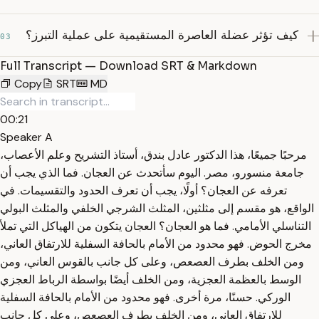
كيف تؤثر عضلة العاصرة المستقيمية على عملية التبرز؟
03
Full Transcript — Download SRT & Markdown
Copy
SRT
MD
00:21
Speaker A
مرحبًا جميعًا، هذا الدكتور عادل بندق، أستاذ التشريح وعلم الأعصاب،
جامعة منسورو، مصر. اليوم سأتحدث عن العجان. فما الذي يجب أن
تعرفه عن العجان؟ أولًا، يجب أن تعرف الحدود والتقسيمات. في
الواقع، هو مقسم إلى مثلثين، المثلث الشرجي الخلفي والمثلث البولي
التناسلي الأمامي. فما هو العجان؟ العجان يتكون من الهياكل التي تملأ
مخرج الحوض. فهو محدود من الأمام بالحافة السفلية للارتفاق العاني،
ومن الخلف بطرف العصعص، وعلى كل جانب بالقوس العاني، ومن
الوسط بالعظمة العجزية، ومن الخلف أيضًا بواسطة الرباط العجزي
الوركي. حسنًا، مرة أخرى. فهو محدود من الأمام بالحافة السفلية
للارتفاق العاني، ومن الخلف بطرف العصعص، وعلى كل جانب