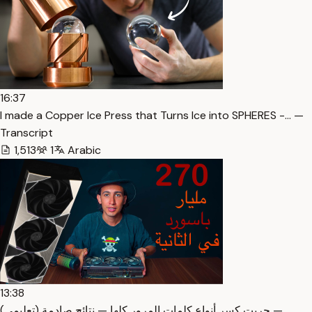
16:37
I made a Copper Ice Press that Turns Ice into SPHERES -… —
Transcript
1,513
1
Arabic
13:38
جربت كسر أنواع كلمات المرور كلها — نتائج صادمة (تعليمي) —