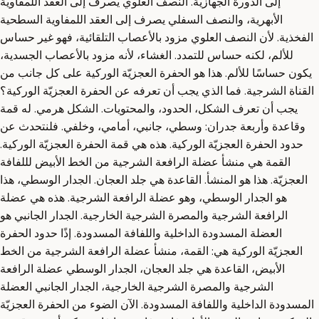
إلى الدورة الجهازية. النصف العلوي يصرف إلى العقد اللمفاوية
الأبهرية، والنصف السفلي يصرف إلى العقد اللمفاوية السطحية
الفخذية. لأن النصف العلوي مزود بالأعصاب التلقائية، فهو غير حساس
للألم، لكنه حساس للتمدد. الغشاء، لأنه مزود بالأعصاب الجسدية،
يكون حساسًا للألم. هذا هو الحفرة العجزيّة الوركية على كل جانب من
القناة الشرجية. فما الذي يجب أن تعرفه عن الحفرة العجزيّة الوركية؟
يجب أن تعرف الشكل، الحدود، والمحتويات. الشكل هرمي. له قمة
وقاعدة وأربعة جدران: وسطي، جانبي، أمامي، وخلفي. فلنتحدث عن
حدود الحفرة العجزيّة الوركية. هذه هي قمة الحفرة العجزيّة الوركية.
القمة هي منشأ عضلة الرافعة الشرجية من الخط الأبيض لللفافة
العجزيّة. هذا هو المنشأ. القاعدة هي جلد العجان. الجدار الوسطي، هذا
هو الجدار الوسطي، وهو عضلة الرافعة الشرجية. هذه هي عضلة
الرافعة الشرجية والمصرة الشرجية الخارجية. الجدار الجانبي هو
العضلة المسدودة الداخلية واللفافة المسدودة. إذًا حدود الحفرة
العجزيّة الوركية هي: القمة، منشأ عضلة الرافعة الشرجية من الخط
الأبيض، القاعدة هي جلد العجان، الجدار الوسطي عضلة الرافعة
الشرجية والمصرة الشرجية الخارجية، الجدار الجانبي العضلة
المسدودة الداخلية واللفافة المسدودة. الآن الضوء من الحفرة العجزيّة