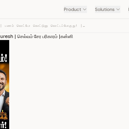
Product
Solutions
KANNI | பணம் கொட்டோ கொட்டுனு கொட்டப்போகுது! | JEEVITHA … — TRANSCRIPT
esh | செல்வம் சேர பரிகாரம் |கன்னி