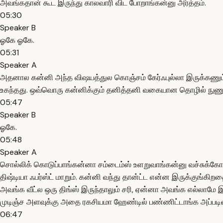
அவங்கதான் கூட இருந்து காலவாரி விட போறாங்கன்னு அர்த்தம்.
05:30
Speaker B
ஓகே ஓகே.
05:31
Speaker A
அதனால கன்னி அந்த விஷயத்துல கொஞ்சம் கேர்ஃபுல்லா இருக்கணும்
உகந்தது. ஒவ்வொரு கன்னிக்கும் தனித்தனி வகையான தொழில் நுணுக்
05:47
Speaker B
ஓகே.
05:48
Speaker A
சொல்லிக் கொடுப்பாங்கன்னா சம்டைம்ஸ் உளறுவாங்கன்னு வச்சுக்
திஷ்டியா ஃபர்ஸ்ட் மாறும். கன்னி வந்து தான்ட்ட என்ன இருக்குங்கிறத
அவங்க வீட்ல ஒரு திங்ஸ் இருந்தாலும் சரி, ஏன்னா அவங்க எல்லாமே 
முடிஞ்ச அளவுக்கு அதை ரகசியமா ஹேண்டில் பண்ணிட்டாங்க அப்படி
06:47