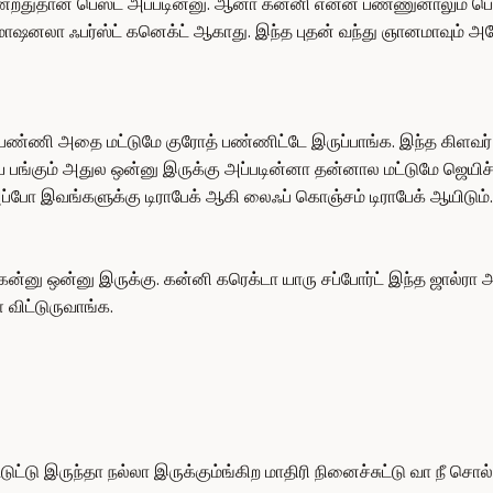
ண்றதுதான் பெஸ்ட் அப்படின்னு. ஆனா கன்னி என்ன பண்ணுனாலும் பெ
எமோஷனலா ஃபர்ஸ்ட் கனெக்ட் ஆகாது. இந்த புதன் வந்து ஞானமாவும்
ணி அதை மட்டுமே குரோத் பண்ணிட்டே இருப்பாங்க. இந்த கிளவர் எங்க
டைய பங்கும் அதுல ஒன்னு இருக்கு அப்படின்னா தன்னால மட்டுமே ஜெய
்போ இவங்களுக்கு டிராபேக் ஆகி லைஃப் கொஞ்சம் டிராபேக் ஆயிடும்.
ன்னு ஒன்னு இருக்கு. கன்னி கரெக்டா யாரு சப்போர்ட் இந்த ஜால்ரா 
விட்டுருவாங்க.
்டு இருந்தா நல்லா இருக்கும்ங்கிற மாதிரி நினைச்சுட்டு வா நீ சொ