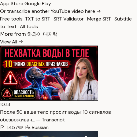
App Store
Google Play
Or transcribe another YouTube video here →
Free tools:
TXT to SRT
·
SRT Validator
·
Merge SRT
·
Subtitle
to Text
·
All tools
More from 하와이 대저택
View All
10:13
После 50 ваше тело просит воды: 10 сигналов
обезвоживан… — Transcript
1,457
1
Russian