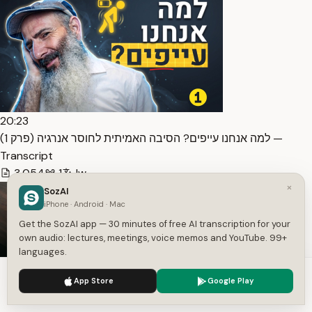
20:23
למה אנחנו עייפים? הסיבה האמיתית לחוסר אנרגיה (פרק 1) —
Transcript
3,054
1
Iw
×
SozAI
iPhone · Android · Mac
Get the SozAI app — 30 minutes of free AI transcription for your
own audio: lectures, meetings, voice memos and YouTube. 99+
languages.
We use cookies to enhance your experience.
Privacy Policy
App Store
Google Play
Accept
Settings