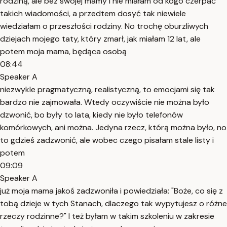
rodziną, ale bez swojej mamy i nie miałam od kogo czerpać
takich wiadomości, a przedtem dosyć tak niewiele
wiedziałam o przeszłości rodziny. No trochę oburzliwych
dziejach mojego taty, który zmarł, jak miałam 12 lat, ale
potem moja mama, będąca osobą
08:44
Speaker A
niezwykle pragmatyczną, realistyczną, to emocjami się tak
bardzo nie zajmowała. Wtedy oczywiście nie można było
dzwonić, bo były to lata, kiedy nie było telefonów
komórkowych, ani można. Jedyna rzecz, którą można było, no
to gdzieś zadzwonić, ale wobec czego pisałam stale listy i
potem
09:09
Speaker A
już moja mama jakoś zadzwoniła i powiedziała: "Boże, co się z
tobą dzieje w tych Stanach, dlaczego tak wypytujesz o różne
rzeczy rodzinne?" I też byłam w takim szkoleniu w zakresie