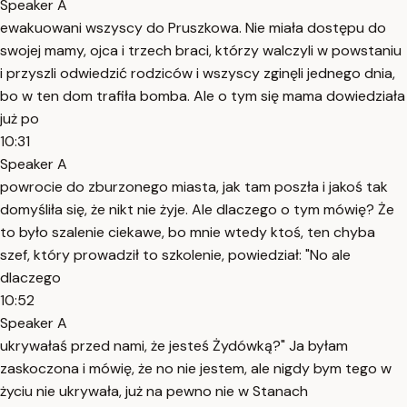
Speaker A
ewakuowani wszyscy do Pruszkowa. Nie miała dostępu do
swojej mamy, ojca i trzech braci, którzy walczyli w powstaniu
i przyszli odwiedzić rodziców i wszyscy zginęli jednego dnia,
bo w ten dom trafiła bomba. Ale o tym się mama dowiedziała
już po
10:31
Speaker A
powrocie do zburzonego miasta, jak tam poszła i jakoś tak
domyśliła się, że nikt nie żyje. Ale dlaczego o tym mówię? Że
to było szalenie ciekawe, bo mnie wtedy ktoś, ten chyba
szef, który prowadził to szkolenie, powiedział: "No ale
dlaczego
10:52
Speaker A
ukrywałaś przed nami, że jesteś Żydówką?" Ja byłam
zaskoczona i mówię, że no nie jestem, ale nigdy bym tego w
życiu nie ukrywała, już na pewno nie w Stanach