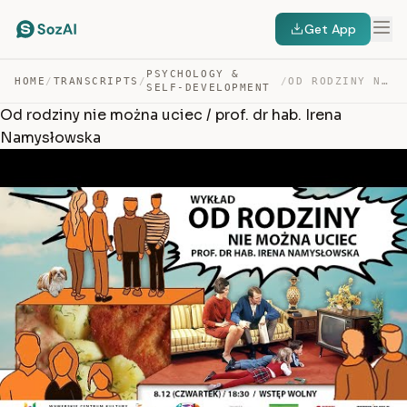
Get App
PSYCHOLOGY &
HOME
/
TRANSCRIPTS
/
/
OD RODZINY NIE MOŻNA UCIEC / PROF. DR HAB. IRENA NAMYSŁ… — TRANSCRIPT
SELF-DEVELOPMENT
Od rodziny nie można uciec / prof. dr hab. Irena
Namysłowska