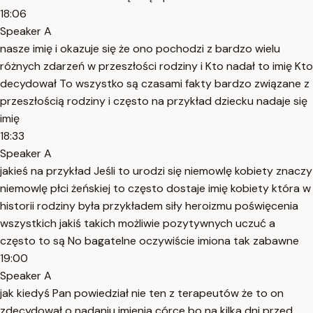
18:06
Speaker A
nasze imię i okazuje się że ono pochodzi z bardzo wielu
różnych zdarzeń w przeszłości rodziny i Kto nadał to imię Kto
decydował To wszystko są czasami fakty bardzo związane z
przeszłością rodziny i często na przykład dziecku nadaje się
imię
18:33
Speaker A
jakieś na przykład Jeśli to urodzi się niemowlę kobiety znaczy
niemowlę płci żeńskiej to często dostaje imię kobiety która w
historii rodziny była przykładem siły heroizmu poświęcenia
wszystkich jakiś takich możliwie pozytywnych uczuć a
często to są No bagatelne oczywiście imiona tak zabawne
19:00
Speaker A
jak kiedyś Pan powiedział nie ten z terapeutów że to on
zdecydował o nadaniu imienia córce bo na kilka dni przed