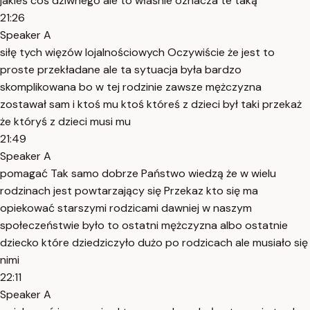
jakieś coś dziwnego ale to właśnie oznacza te taką
21:26
Speaker A
siłę tych więzów lojalnościowych Oczywiście że jest to
proste przekładane ale ta sytuacja była bardzo
skomplikowana bo w tej rodzinie zawsze mężczyzna
zostawał sam i ktoś mu ktoś któreś z dzieci był taki przekaż
że któryś z dzieci musi mu
21:49
Speaker A
pomagać Tak samo dobrze Państwo wiedzą że w wielu
rodzinach jest powtarzający się Przekaz kto się ma
opiekować starszymi rodzicami dawniej w naszym
społeczeństwie było to ostatni mężczyzna albo ostatnie
dziecko które dziedziczyło dużo po rodzicach ale musiało się
nimi
22:11
Speaker A