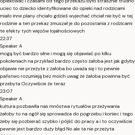
opiekować i czasami od tego przekazu było strasznie trudno
uciec to dziecko identyfikowane do opieki nad rodzicami
miało inne plany chciało gdzieś wyjechać chciał nie być w tej
rodzinie a ten przekaz zmuszał je do pozostania z rodzicami
te efekty tych więzów lojalnościowych
22:37
Speaker A
mogą być bardzo silne i mogą się objawiać po kilku
pokoleniach na przykład bardzo często żałoba jest jak gdyby
objawie nie przeżyte z żałoba bo uważa się i to pewnie
państwo rozumieją bez moich uwag że żałoba powinna być
przebyta Oczywiście że teraz
23:07
Speaker A
kultura pozbawiła nas mnóstwa rytuałów przeżywania
żałoby to na ogół się sprowadza do pogrzebu i koniec i tego
żeby się pozbierać szybko i pójść do pracy a i to oczywiście
pewnie jest bardzo duży błąd No ale ta nie przeżyta