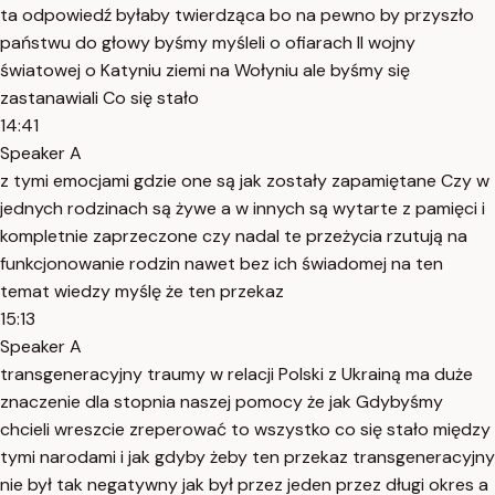
ta odpowiedź byłaby twierdząca bo na pewno by przyszło
państwu do głowy byśmy myśleli o ofiarach II wojny
światowej o Katyniu ziemi na Wołyniu ale byśmy się
zastanawiali Co się stało
14:41
Speaker A
z tymi emocjami gdzie one są jak zostały zapamiętane Czy w
jednych rodzinach są żywe a w innych są wytarte z pamięci i
kompletnie zaprzeczone czy nadal te przeżycia rzutują na
funkcjonowanie rodzin nawet bez ich świadomej na ten
temat wiedzy myślę że ten przekaz
15:13
Speaker A
transgeneracyjny traumy w relacji Polski z Ukrainą ma duże
znaczenie dla stopnia naszej pomocy że jak Gdybyśmy
chcieli wreszcie zreperować to wszystko co się stało między
tymi narodami i jak gdyby żeby ten przekaz transgeneracyjny
nie był tak negatywny jak był przez jeden przez długi okres a