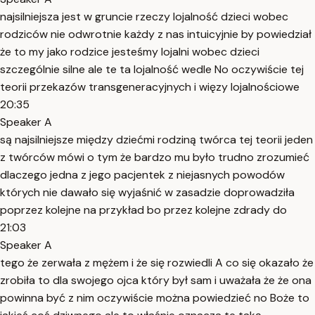
najsilniejsza jest w gruncie rzeczy lojalność dzieci wobec
rodziców nie odwrotnie każdy z nas intuicyjnie by powiedział
że to my jako rodzice jesteśmy lojalni wobec dzieci
szczególnie silne ale te ta lojalność wedle No oczywiście tej
teorii przekazów transgeneracyjnych i więzy lojalnościowe
20:35
Speaker A
są najsilniejsze między dziećmi rodziną twórca tej teorii jeden
z twórców mówi o tym że bardzo mu było trudno zrozumieć
dlaczego jedna z jego pacjentek z niejasnych powodów
których nie dawało się wyjaśnić w zasadzie doprowadziła
poprzez kolejne na przykład bo przez kolejne zdrady do
21:03
Speaker A
tego że zerwała z mężem i że się rozwiedli A co się okazało że
zrobiła to dla swojego ojca który był sam i uważała że że ona
powinna być z nim oczywiście można powiedzieć no Boże to