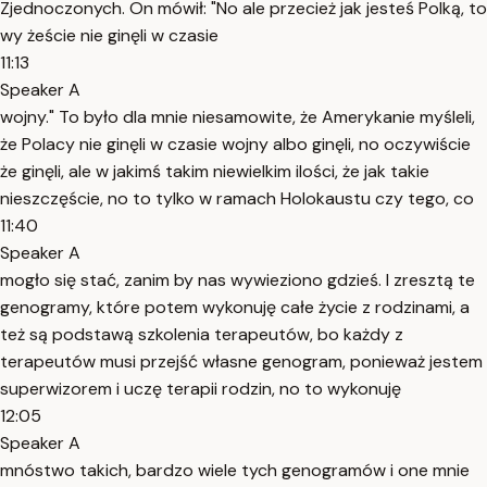
Zjednoczonych. On mówił: "No ale przecież jak jesteś Polką, to
wy żeście nie ginęli w czasie
11:13
Speaker A
wojny." To było dla mnie niesamowite, że Amerykanie myśleli,
że Polacy nie ginęli w czasie wojny albo ginęli, no oczywiście
że ginęli, ale w jakimś takim niewielkim ilości, że jak takie
nieszczęście, no to tylko w ramach Holokaustu czy tego, co
11:40
Speaker A
mogło się stać, zanim by nas wywieziono gdzieś. I zresztą te
genogramy, które potem wykonuję całe życie z rodzinami, a
też są podstawą szkolenia terapeutów, bo każdy z
terapeutów musi przejść własne genogram, ponieważ jestem
superwizorem i uczę terapii rodzin, no to wykonuję
12:05
Speaker A
mnóstwo takich, bardzo wiele tych genogramów i one mnie