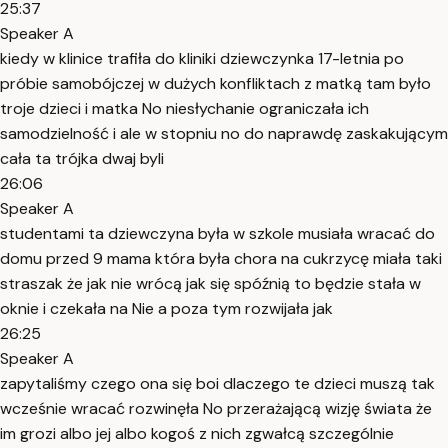
25:37
Speaker A
kiedy w klinice trafiła do kliniki dziewczynka 17-letnia po
próbie samobójczej w dużych konfliktach z matką tam było
troje dzieci i matka No niesłychanie ograniczała ich
samodzielność i ale w stopniu no do naprawdę zaskakującym
cała ta trójka dwaj byli
26:06
Speaker A
studentami ta dziewczyna była w szkole musiała wracać do
domu przed 9 mama która była chora na cukrzycę miała taki
straszak że jak nie wrócą jak się spóźnią to będzie stała w
oknie i czekała na Nie a poza tym rozwijała jak
26:25
Speaker A
zapytaliśmy czego ona się boi dlaczego te dzieci muszą tak
wcześnie wracać rozwinęła No przerażającą wizję świata że
im grozi albo jej albo kogoś z nich zgwałcą szczególnie