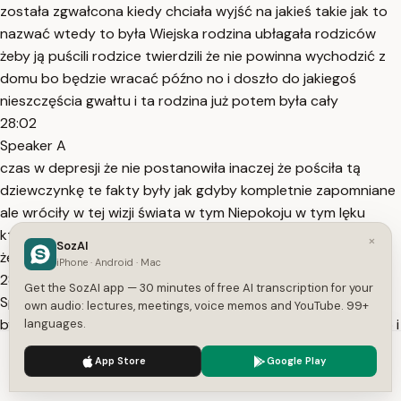
została zgwałcona kiedy chciała wyjść na jakieś takie jak to
nazwać wtedy to była Wiejska rodzina ubłagała rodziców
żeby ją puścili rodzice twierdzili że nie powinna wychodzić z
domu bo będzie wracać późno no i doszło do jakiegoś
nieszczęścia gwałtu i ta rodzina już potem była cały
28:02
Speaker A
czas w depresji że nie postanowiła inaczej że pościła tą
dziewczynkę te fakty były jak gdyby kompletnie zapomniane
ale wróciły w tej wizji świata w tym Niepokoju w tym lęku
które było przeżywane z pokolenia na pokolenie okazało się
×
SozAI
że matka tej matki która
iPhone · Android · Mac
28:22
Get the SozAI app — 30 minutes of free AI transcription for your
Speaker A
own audio: lectures, meetings, voice memos and YouTube. 99+
była taka restrykcyjna i tak się bała o te dzieci też bała się o i
languages.
ona też nie mogła wychodzić z domu i na pewno państwo w
We use cookies to enhance your experience.
Privacy Policy
App Store
Google Play
rodzinach mają takie przykłady że no jakieś jest taki silny
Accept
Settings
przekaz który jest no na przykład mogę