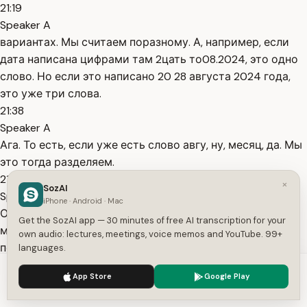
21:19
Speaker A
вариантах. Мы считаем поразному. А, например, если
дата написана цифрами там 2цать то08.2024, это одно
слово. Но если это написано 20 28 августа 2024 года,
это уже три слова.
21:38
Speaker A
Ага. То есть, если уже есть слово авгу, ну, месяц, да. Мы
это тогда разделяем.
21:44
×
SozAI
Speaker A
iPhone · Android · Mac
О, то есть тоже важно. И опять же, если там плюс-
Get the SozAI app — 30 minutes of free AI transcription for your
минус 10% эти три слова могут просто быть вашим
own audio: lectures, meetings, voice memos and YouTube. 99+
перебором, могут порешать. Поэтому в во всех
languages.
коротких текстах даты пишем просто цифрами, потому
We use cookies to enhance your experience.
Privacy Policy
App Store
Google Play
что мы всегда их считаем как одно
Accept
Settings
21:58