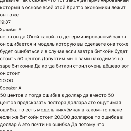
давайте так скажем что тот закон детерминированный
который в основе всей этой Крипто экономики лежит
он тоже
19:37
Speaker A
не он он да О'кей какой-то детерминированный закон
он ошибается и модель которую вы сделаете она тоже
будет ошибаться и в случае если завтра биткойн будет
стоить 50 центов Допустим мы с вами находимся на
заре биткоина Да когда биткон стоил очень дёшево вот
он стоит
20:00
Speaker A
50 центов и тогда ошибка в доллар да вместо 50
центов предсказать полтора доллара это ощутимая
ошибка то есть модель никчёмная в каком-то плане
если же биткойн стоит 20.000 долларов то ошибка в
доллар А это почти не ошибка Да потому что