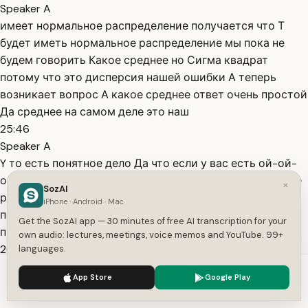
Speaker A
имеет нормальное распределение получается что Т
будет иметь нормальное распределение мы пока не
будем говорить Какое среднее но Сигма квадрат
потому что это дисперсия нашей ошибки А теперь
возникает вопрос А какое среднее ответ очень простой
Да среднее на самом деле это наш
25:46
Speaker A
Y то есть понятное дело Да что если у вас есть ой-ой-
ой Простите пожалуйста а если у вас есть нормальное
×
SozAI
распределение с нулевым средним СФ Сигма квадрат
iPhone · Android · Mac
после этого вы добавляете к нему константу то то что
Get the SozAI app — 30 minutes of free AI transcription for your
происходит Да это то что ваше
own audio: lectures, meetings, voice memos and YouTube. 99+
26:12
languages.
Speaker A
We use cookies to enhance your experience.
Privacy Policy
App Store
Google Play
распределение сдвигается и новое среднее - это ваш Y
Accept
Settings
от xw получается что вот наше среднее хорошо Теперь