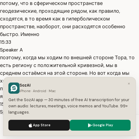
потому, что в сферическом пространстве
геодезические, проходящие рядом, как правило,
сходятся, в то время как в гиперболическом
пространстве, наоборот, они расходятся особенно
быстро. Именно
15:33
Speaker A
поэтому, когда мы ходим по внешней стороне Тора, то
есть региону с положительной кривезной, мы в
среднем остаёмся на этой стороне. Но вот когда мы
ходим по внутренней стороне Тора, кривезна
×
SozAI
пространства в которой отрицательная, то есть это
iPhone · Android · Mac
является участком гиперболического пространства.
Get the SozAI app — 30 minutes of free AI transcription for your
15:50
own audio: lectures, meetings, voice memos and YouTube. 99+
Speaker A
languages.
Любое, даже самое маленькое отклонение от нашего
We use cookies to enhance your experience.
Privacy Policy
App Store
Google Play
пути не остаётся таким маленьким. Оно начинает очень
Accept
Settings
быстро усиливаться, из-за чего кажется, что как будто