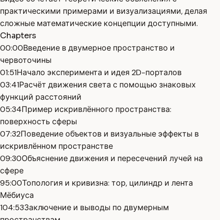
практическими примерами и визуализациями, делая
сложные математические концепции доступными.
Chapters
00:00
Введение в двумерное пространство и
червоточины
01:51
Начало эксперимента и идея 2D-порталов
03:41
Расчёт движения света с помощью знаковых
функций расстояний
05:34
Пример искривлённого пространства:
поверхность сферы
07:32
Поведение объектов и визуальные эффекты в
искривлённом пространстве
09:30
Объяснение движения и пересечений лучей на
сфере
95:00
Топология и кривизна: тор, цилиндр и лента
Мёбиуса
104:53
Заключение и выводы по двумерным
пространствам