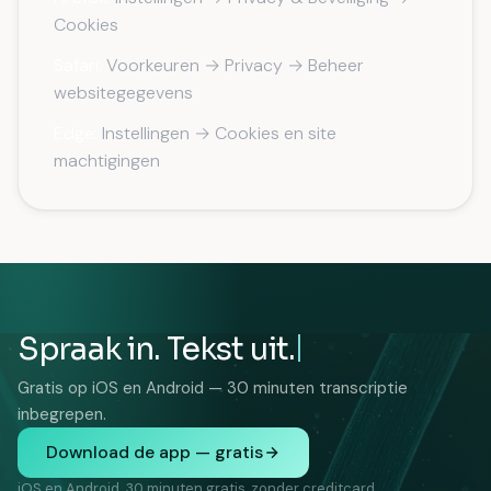
Cookies
Safari:
Voorkeuren → Privacy → Beheer
websitegegevens
Edge:
Instellingen → Cookies en site
machtigingen
Spraak in. Tekst uit.
Gratis op iOS en Android — 30 minuten transcriptie
inbegrepen.
Download de app — gratis
iOS en Android. 30 minuten gratis, zonder creditcard.